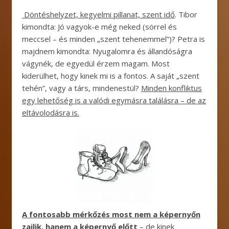
Döntéshelyzet, kegyelmi pillanat, szent idő
. Tibor
kimondta: Jó vagyok-e még neked (sörrel és
meccsel – és minden „szent tehenemmel”)? Petra is
majdnem kimondta: Nyugalomra és állandóságra
vágynék, de egyedül érzem magam. Most
kiderülhet, hogy kinek mi is a fontos. A saját „szent
tehén”, vagy a társ, mindenestül?
Minden konfliktus
egy lehetőség is a valódi egymásra találásra – de az
eltávolodásra is.
A fontosabb mérkőzés most nem a képernyőn
zajlik, hanem a képernyő előtt
– de kinek