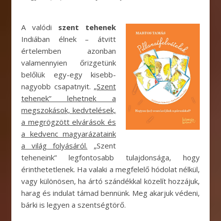
A valódi
szent tehenek
Indiában élnek – átvitt
értelemben azonban
valamennyien őrizgetünk
belőlük egy-egy kisebb-
nagyobb csapatnyit.
„Szent
tehenek” lehetnek a
megszokások, kedvtelések,
a megrögzött elvárások és
a kedvenc magyarázataink
a világ folyásáról.
„Szent
teheneink” legfontosabb tulajdonsága, hogy
érinthetetlenek. Ha valaki a megfelelő hódolat nélkül,
vagy különösen, ha ártó szándékkal közelít hozzájuk,
harag és indulat támad bennünk. Meg akarjuk védeni,
bárki is legyen a szentségtörő.