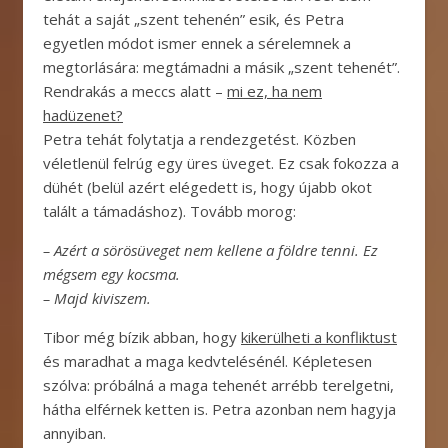
tehát a saját „szent tehenén” esik, és Petra
egyetlen módot ismer ennek a sérelemnek a
megtorlására: megtámadni a másik „szent tehenét”.
Rendrakás a meccs alatt –
mi ez, ha nem
hadüzenet?
Petra tehát folytatja a rendezgetést. Közben
véletlenül felrúg egy üres üveget. Ez csak fokozza a
dühét (belül azért elégedett is, hogy újabb okot
talált a támadáshoz). Tovább morog:
– Azért a sörösüveget nem kellene a földre tenni. Ez
mégsem egy kocsma.
– Majd kiviszem.
Tibor még bízik abban, hogy
kikerülheti a konfliktust
és maradhat a maga kedvtelésénél. Képletesen
szólva: próbálná a maga tehenét arrébb terelgetni,
hátha elférnek ketten is. Petra azonban nem hagyja
annyiban.