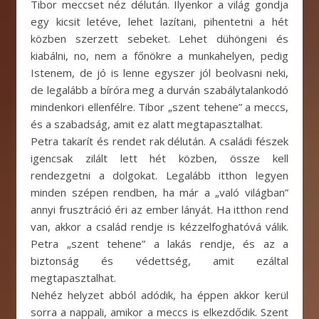
Tibor meccset néz délután. Ilyenkor a világ gondja
egy kicsit letéve, lehet lazítani, pihentetni a hét
közben szerzett sebeket. Lehet dühöngeni és
kiabálni, no, nem a főnökre a munkahelyen, pedig
Istenem, de jó is lenne egyszer jól beolvasni neki,
de legalább a bíróra meg a durván szabálytalankodó
mindenkori ellenfélre. Tibor „szent tehene” a meccs,
és a szabadság, amit ez alatt megtapasztalhat.
Petra takarít és rendet rak délután. A családi fészek
igencsak zilált lett hét közben, össze kell
rendezgetni a dolgokat. Legalább itthon legyen
minden szépen rendben, ha már a „való világban”
annyi frusztráció éri az ember lányát. Ha itthon rend
van, akkor a család rendje is kézzelfoghatóvá válik.
Petra „szent tehene” a lakás rendje, és az a
biztonság és védettség, amit ezáltal
megtapasztalhat.
Nehéz helyzet abból adódik, ha éppen akkor kerül
sorra a nappali, amikor a meccs is elkezdődik. Szent