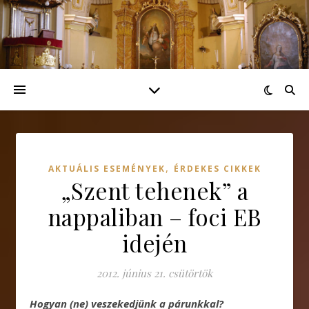
,
AKTUÁLIS ESEMÉNYEK
ÉRDEKES CIKKEK
„Szent tehenek” a
nappaliban – foci EB
idején
2012. június 21. csütörtök
Hogyan (ne) veszekedjünk a párunkkal?