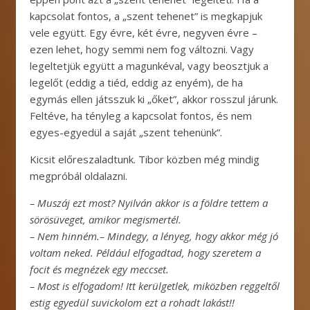
kapcsolat fontos, a „szent tehenet” is megkapjuk
vele együtt. Egy évre, két évre, negyven évre –
ezen lehet, hogy semmi nem fog változni. Vagy
legeltetjük együtt a magunkéval, vagy beosztjuk a
legelőt (eddig a tiéd, eddig az enyém), de ha
egymás ellen játsszuk ki „őket”, akkor rosszul járunk.
Feltéve, ha tényleg a kapcsolat fontos, és nem
egyes-egyedül a saját „szent tehenünk”.
Kicsit előreszaladtunk. Tibor közben még mindig
megpróbál oldalazni.
– Muszáj ezt most? Nyilván akkor is a földre tettem a
sörösüveget, amikor megismertél.
– Nem hinném.
– Mindegy, a lényeg, hogy akkor még jó
voltam neked. Például elfogadtad, hogy szeretem a
focit és megnézek egy meccset.
– Most is elfogadom! Itt kerülgetlek, miközben reggeltől
estig egyedül suvickolom ezt a rohadt lakást!!