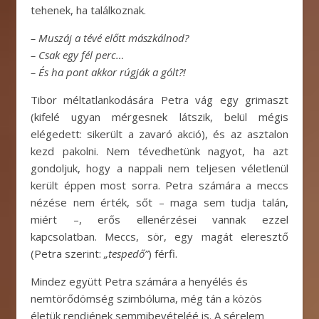
tehenek, ha találkoznak.
– Muszáj a tévé előtt mászkálnod?
– Csak egy fél perc…
– És ha pont akkor rúgják a gólt?!
Tibor méltatlankodására Petra vág egy grimaszt
(kifelé ugyan mérgesnek látszik, belül mégis
elégedett: sikerült a zavaró akció), és az asztalon
kezd pakolni. Nem tévedhetünk nagyot, ha azt
gondoljuk, hogy a nappali nem teljesen véletlenül
került éppen most sorra. Petra számára a meccs
nézése nem érték, sőt – maga sem tudja talán,
miért –, erős ellenérzései vannak ezzel
kapcsolatban. Meccs, sör, egy magát eleresztő
(Petra szerint:
„tespedő”
) férfi.
Mindez együtt Petra számára a henyélés és
nemtörődömség szimbóluma, még tán a közös
életük rendjének semmibevételéé is. A sérelem