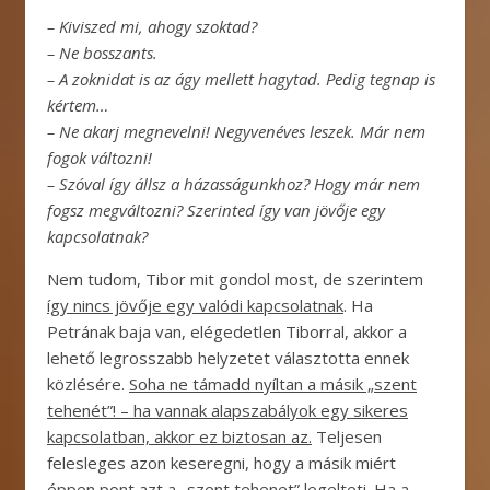
– Kiviszed mi, ahogy szoktad?
– Ne bosszants.
– A zoknidat is az ágy mellett hagytad. Pedig tegnap is
kértem…
– Ne akarj megnevelni! Negyvenéves leszek. Már nem
fogok változni!
– Szóval így állsz a házasságunkhoz? Hogy már nem
fogsz megváltozni? Szerinted így van jövője egy
kapcsolatnak?
Nem tudom, Tibor mit gondol most, de szerintem
így nincs jövője egy valódi kapcsolatnak
. Ha
Petrának baja van, elégedetlen Tiborral, akkor a
lehető legrosszabb helyzetet választotta ennek
közlésére.
Soha ne támadd nyíltan a másik „szent
tehenét”! – ha vannak alapszabályok egy sikeres
kapcsolatban, akkor ez biztosan az.
Teljesen
felesleges azon keseregni, hogy a másik miért
éppen pont azt a „szent tehenet” legelteti. Ha a