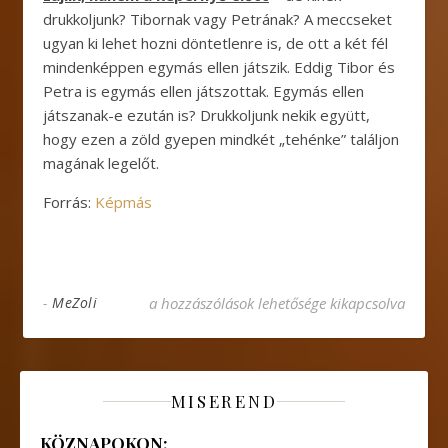
drukkoljunk? Tibornak vagy Petrának? A meccseket
ugyan ki lehet hozni döntetlenre is, de ott a két fél
mindenképpen egymás ellen játszik. Eddig Tibor és
Petra is egymás ellen játszottak. Egymás ellen
játszanak-e ezután is? Drukkoljunk nekik együtt,
hogy ezen a zöld gyepen mindkét „tehénke” találjon
magának legelőt.
Forrás:
Képmás
„Szent tehenek” a nappaliban – foci EB idejé
-
MeZoli
a hozzászólások lehetősége kikapcsolva
MISEREND
KÖZNAPOKON: