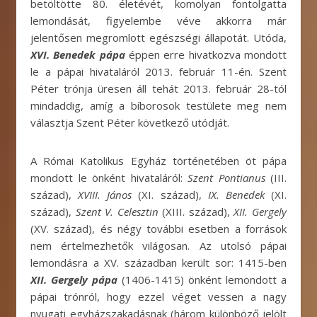
betöltötte 80. életévét, komolyan fontolgatta
lemondását, figyelembe véve akkorra már
jelentősen megromlott egészségi állapotát. Utóda,
XVI. Benedek pápa
éppen erre hivatkozva mondott
le a pápai hivataláról 2013. február 11-én. Szent
Péter trónja üresen áll tehát 2013. február 28-tól
mindaddig, amíg a bíborosok testülete meg nem
választja Szent Péter következő utódját.
A Római Katolikus Egyház történetében öt pápa
mondott le önként hivataláról:
Szent Pontianus
(III.
század),
XVIII. János
(XI. század),
IX. Benedek
(XI.
század),
Szent V. Celesztin
(XIII. század),
XII. Gergely
(XV. század), és négy további esetben a források
nem értelmezhetők világosan. Az utolsó pápai
lemondásra a XV. században került sor: 1415-ben
XII. Gergely pápa
(1406-1415) önként lemondott a
pápai trónról, hogy ezzel véget vessen a nagy
nyugati egyházszakadásnak (három különböző jelölt