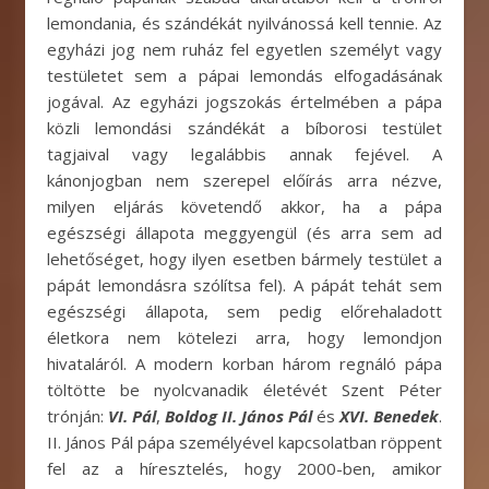
lemondania, és szándékát nyilvánossá kell tennie. Az
egyházi jog nem ruház fel egyetlen személyt vagy
testületet sem a pápai lemondás elfogadásának
jogával. Az egyházi jogszokás értelmében a pápa
közli lemondási szándékát a bíborosi testület
tagjaival vagy legalábbis annak fejével. A
kánonjogban nem szerepel előírás arra nézve,
milyen eljárás követendő akkor, ha a pápa
egészségi állapota meggyengül (és arra sem ad
lehetőséget, hogy ilyen esetben bármely testület a
pápát lemondásra szólítsa fel). A pápát tehát sem
egészségi állapota, sem pedig előrehaladott
életkora nem kötelezi arra, hogy lemondjon
hivataláról. A modern korban három regnáló pápa
töltötte be nyolcvanadik életévét Szent Péter
trónján:
VI. Pál
,
Boldog II. János Pál
és
XVI. Benedek
.
II. János Pál pápa személyével kapcsolatban röppent
fel az a híresztelés, hogy 2000-ben, amikor