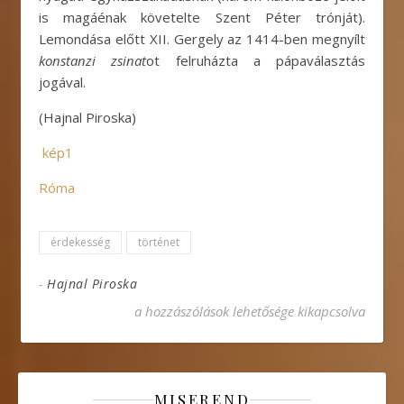
is magáénak követelte Szent Péter trónját).
Lemondása előtt XII. Gergely az 1414-ben megnyílt
konstanzi
zsinat
ot felruházta a pápaválasztás
jogával.
(Hajnal Piroska)
kép1
Róma
érdekesség
történet
-
Hajnal Piroska
A pápa lemondása (renuntiatio) bejegyzéshez
a hozzászólások lehetősége kikapcsolva
MISEREND