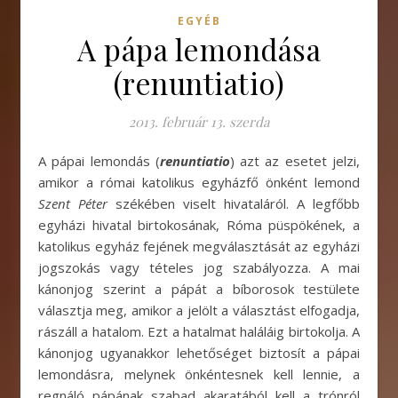
EGYÉB
A pápa lemondása
(renuntiatio)
2013. február 13. szerda
A pápai lemondás (
renuntiatio
) azt az esetet jelzi,
amikor a római katolikus egyházfő önként lemond
Szent Péter
székében viselt hivataláról. A legfőbb
egyházi hivatal birtokosának, Róma püspökének, a
katolikus egyház fejének megválasztását az egyházi
jogszokás vagy tételes jog szabályozza. A mai
kánonjog szerint a pápát a bíborosok testülete
választja meg, amikor a jelölt a választást elfogadja,
rászáll a hatalom. Ezt a hatalmat haláláig birtokolja. A
kánonjog ugyanakkor lehetőséget biztosít a pápai
lemondásra, melynek önkéntesnek kell lennie, a
regnáló pápának szabad akaratából kell a trónról