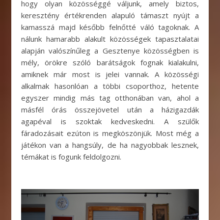
hogy olyan közösséggé váljunk, amely biztos,
keresztény értékrenden alapuló támaszt nyújt a
kamasszá majd később felnőtté váló tagoknak. A
nálunk hamarabb alakult közösségek tapasztalatai
alapján valószínűleg a Gesztenye közösségben is
mély, örökre szóló barátságok fognak kialakulni,
amiknek már most is jelei vannak. A közösségi
alkalmak hasonlóan a többi csoporthoz, hetente
egyszer mindig más tag otthonában van, ahol a
másfél órás összejövetel után a házigazdák
agapéval is szoktak kedveskedni. A szülők
fáradozásait ezúton is megköszönjük. Most még a
játékon van a hangsúly, de ha nagyobbak lesznek,
témákat is fogunk feldolgozni.