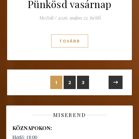
Pünkösd vasárnap
MeZoli
/
2026. május 25. hétfő
TOVÁBB
1
2
3
MISEREND
KÖZNAPOKON:
Hétfő:
18:00