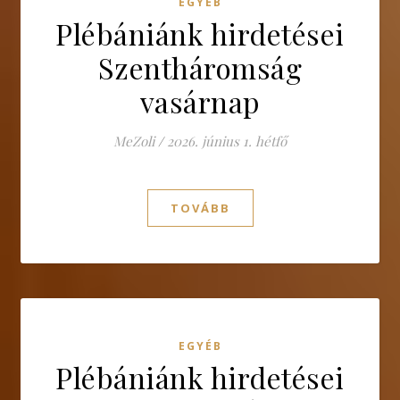
EGYÉB
Plébániánk hirdetései
Szentháromság
vasárnap
MeZoli
/
2026. június 1. hétfő
TOVÁBB
EGYÉB
Plébániánk hirdetései