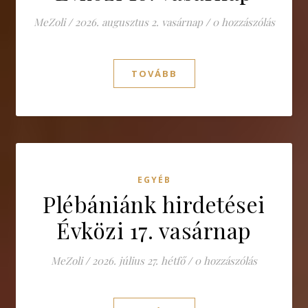
MeZoli
/
2026. augusztus 2. vasárnap
/
0 hozzászólás
TOVÁBB
EGYÉB
Plébániánk hirdetései
Évközi 17. vasárnap
MeZoli
/
2026. július 27. hétfő
/
0 hozzászólás