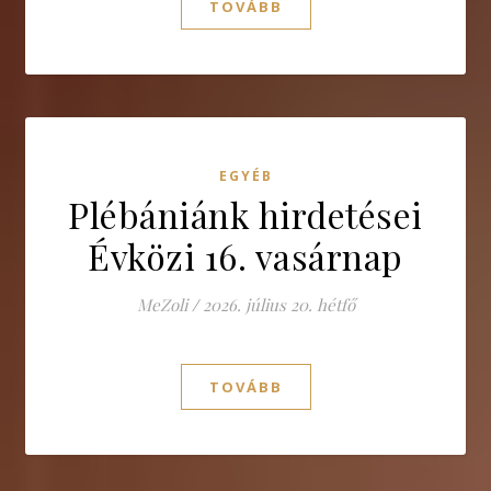
TOVÁBB
EGYÉB
Plébániánk hirdetései
Évközi 16. vasárnap
MeZoli
/
2026. július 20. hétfő
TOVÁBB