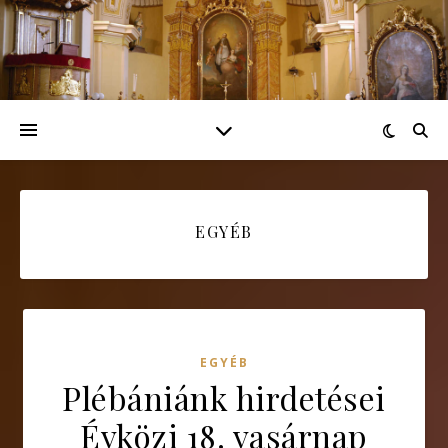
EGYÉB
EGYÉB
Plébániánk hirdetései
Évközi 18. vasárnap