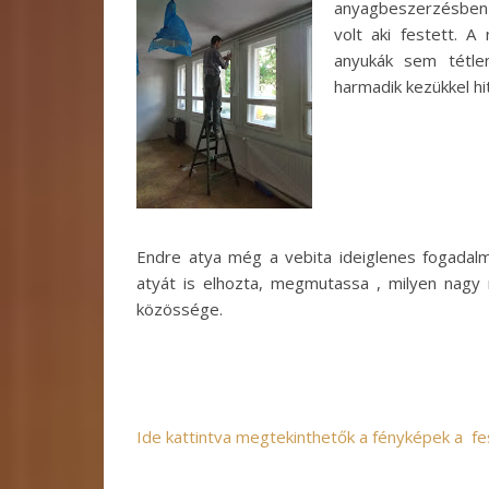
anyagbeszerzésben s
volt aki festett. 
anyukák sem tétlen
harmadik kezükkel h
Endre atya még a vebita ideiglenes fogadalm
atyát is elhozta, megmutassa , milyen nagy 
közössége.
Ide kattintva megtekinthetők a fényképek a fe