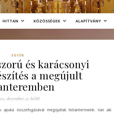
HITTAN
KÖZÖSSÉGEK
ALAPÍTVÁNY
EGYÉB
szorú és karácsonyi
szítés a megújult
tanteremben
013. december 23. hétfő
 apuka összefogásával megújultak hittantermeink. Van aki