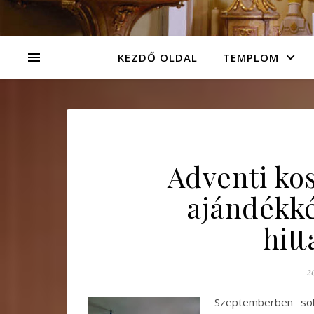
KEZDŐ OLDAL
TEMPLOM
Adventi ko
ajándékké
hit
2
Szeptemberben sok