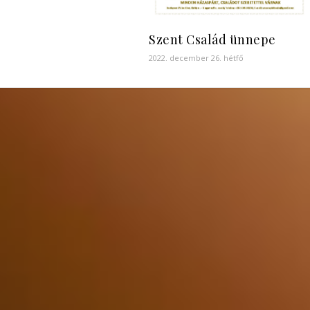
Szent Család ünnepe
2022. december 26. hétfő