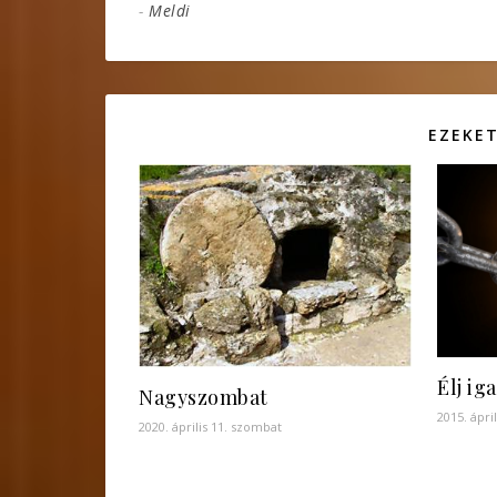
-
Meldi
EZEKET
Élj ig
Nagyszombat
2015. ápri
2020. április 11. szombat