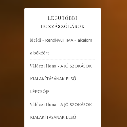
LEGUTÓBBI
HOZZÁSZÓLÁSOK
-
Rendkívüli IMA – alkalom
Meldi
a békéért
-
A JÓ SZOKÁSOK
Válóczi Ilona
KIALAKÍTÁSÁNAK ELSŐ
LÉPCSŐJE
-
A JÓ SZOKÁSOK
Válóczi Ilona
KIALAKÍTÁSÁNAK ELSŐ