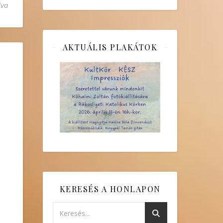
ékkészítés a megújult hittanteremben bejegyzéshez
lva
AKTUÁLIS PLAKÁTOK
KERESÉS A HONLAPON