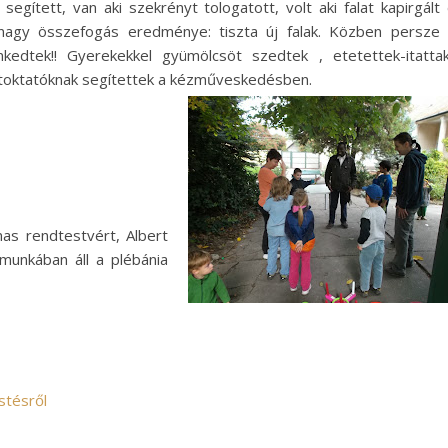
egített, van aki szekrényt tologatott, volt aki falat kapirgált
A nagy összefogás eredménye: tiszta új falak. Közben persze
kedtek!! Gyerekekkel gyümölcsöt szedtek , etetettek-itatta
itoktatóknak segítettek a kézműveskedésben.
as rendtestvért, Albert
munkában áll a plébánia
stésről