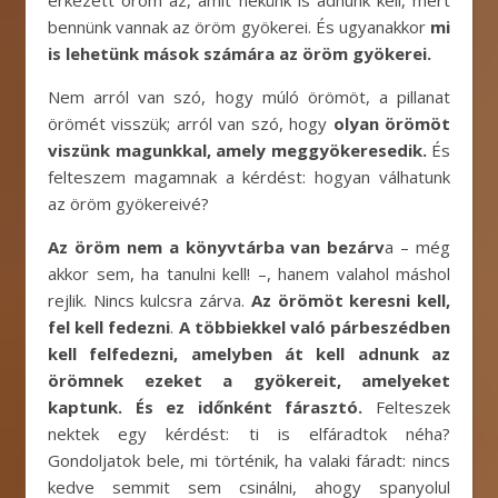
bennünk vannak az öröm gyökerei. És ugyanakkor
mi
is lehetünk mások számára az öröm gyökerei.
Nem arról van szó, hogy múló örömöt, a pillanat
örömét visszük; arról van szó, hogy
olyan örömöt
viszünk magunkkal, amely meggyökeresedik.
És
felteszem magamnak a kérdést: hogyan válhatunk
az öröm gyökereivé?
Az öröm nem a könyvtárba van bezárv
a – még
akkor sem, ha tanulni kell! –, hanem valahol máshol
rejlik. Nincs kulcsra zárva.
Az örömöt keresni kell,
fel kell fedezni
.
A többiekkel való párbeszédben
kell felfedezni, amelyben át kell adnunk az
örömnek ezeket a gyökereit, amelyeket
kaptunk. És ez időnként fárasztó.
Felteszek
nektek egy kérdést: ti is elfáradtok néha?
Gondoljatok bele, mi történik, ha valaki fáradt: nincs
kedve semmit sem csinálni, ahogy spanyolul