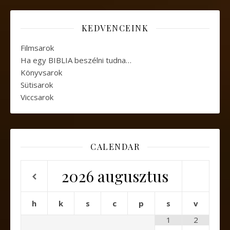
KEDVENCEINK
Filmsarok
Ha egy BIBLIA beszélni tudna…
Könyvsarok
Sütisarok
Viccsarok
CALENDAR
2026
augusztus
h
k
s
c
p
s
v
1
2