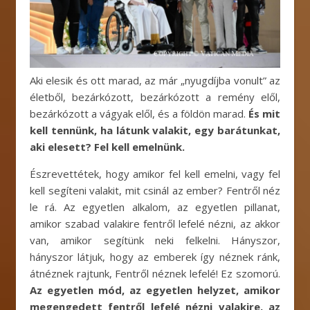
Aki elesik és ott marad, az már „nyugdíjba vonult” az
életből, bezárkózott, bezárkózott a remény elől,
bezárkózott a vágyak elől, és a földön marad.
És mit
kell tennünk, ha látunk valakit, egy barátunkat,
aki elesett? Fel kell emelnünk.
Észrevettétek, hogy amikor fel kell emelni, vagy fel
kell segíteni valakit, mit csinál az ember? Fentről néz
le rá. Az egyetlen alkalom, az egyetlen pillanat,
amikor szabad valakire fentről lefelé nézni, az akkor
van, amikor segítünk neki felkelni. Hányszor,
hányszor látjuk, hogy az emberek így néznek ránk,
átnéznek rajtunk, Fentről néznek lefelé! Ez szomorú.
Az egyetlen mód, az egyetlen helyzet, amikor
megengedett fentről lefelé nézni valakire, az