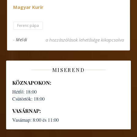
Magyar Kurír
Ferenc pápa
Az örömünk missziós öröm, el kell vinnünk m
-
Meldi
a hozzászólások lehetősége kikapcsolva
MISEREND
KÖZNAPOKON:
Hétfő:
18:00
Csütörtök:
18:00
VASÁRNAP:
Vasárnap:
8:00 és 11:00