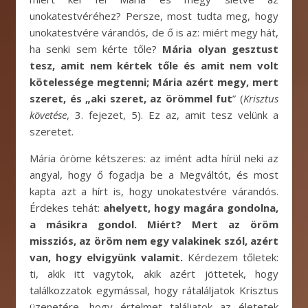
unokatestvéréhez? Persze, most tudta meg, hogy
unokatestvére várandós, de ő is az: miért megy hát,
ha senki sem kérte tőle?
Mária olyan gesztust
tesz, amit nem kértek tőle és amit nem volt
kötelessége megtenni; Mária azért megy, mert
szeret, és „aki szeret, az örömmel fut
” (
Krisztus
követése
, 3. fejezet, 5). Ez az, amit tesz velünk a
szeretet.
Mária öröme kétszeres: az imént adta hírül neki az
angyal, hogy ő fogadja be a Megváltót, és most
kapta azt a hírt is, hogy unokatestvére várandós.
Érdekes tehát:
ahelyett, hogy magára gondolna,
a másikra gondol. Miért? Mert az öröm
missziós, az öröm nem egy valakinek szól, azért
van, hogy elvigyünk valamit.
Kérdezem tőletek:
ti, akik itt vagytok, akik azért jöttetek, hogy
találkozzatok egymással, hogy rátaláljatok Krisztus
üzenetére, hogy értelmet találjatok az életetek