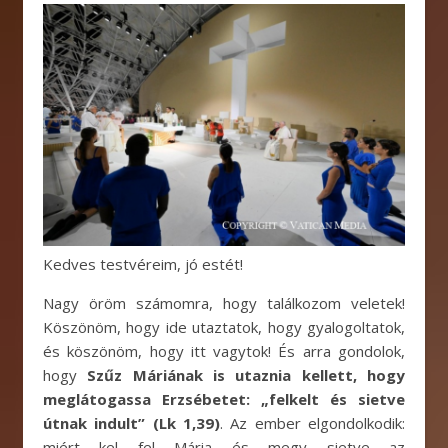
Kedves testvéreim, jó estét!
Nagy öröm számomra, hogy találkozom veletek!
Köszönöm, hogy ide utaztatok, hogy gyalogoltatok,
és köszönöm, hogy itt vagytok! És arra gondolok,
hogy
Szűz Máriának is utaznia kellett, hogy
meglátogassa Erzsébetet: „felkelt és sietve
útnak indult” (Lk 1,39)
. Az ember elgondolkodik:
miért kel fel Mária és megy sietve az