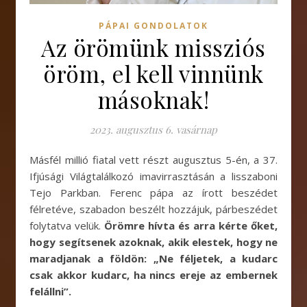
PÁPAI GONDOLATOK
Az örömünk missziós
öröm, el kell vinnünk
másoknak!
2023. augusztus 6. vasárnap
Másfél millió fiatal vett részt augusztus 5-én, a 37.
Ifjúsági Világtalálkozó imavirrasztásán a lisszaboni
Tejo Parkban. Ferenc pápa az írott beszédet
félretéve, szabadon beszélt hozzájuk, párbeszédet
folytatva velük.
Örömre hívta és arra kérte őket,
hogy segítsenek azoknak, akik elestek, hogy ne
maradjanak a földön: „Ne féljetek, a kudarc
csak akkor kudarc, ha nincs ereje az embernek
felállni”.