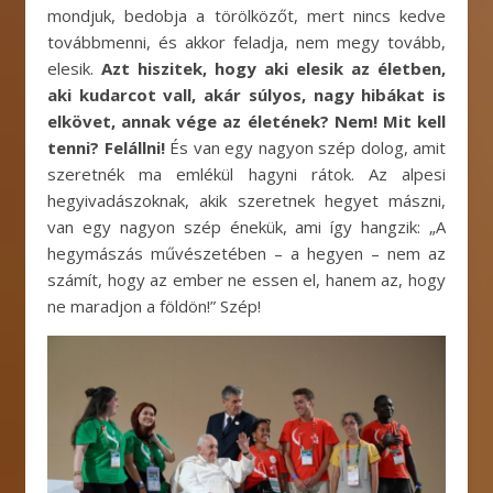
mondjuk, bedobja a törölközőt, mert nincs kedve
továbbmenni, és akkor feladja, nem megy tovább,
elesik.
Azt hiszitek, hogy aki elesik az életben,
aki kudarcot vall, akár súlyos, nagy hibákat is
elkövet, annak vége az életének? Nem! Mit kell
tenni? Felállni!
És van egy nagyon szép dolog, amit
szeretnék ma emlékül hagyni rátok. Az alpesi
hegyivadászoknak, akik szeretnek hegyet mászni,
van egy nagyon szép énekük, ami így hangzik: „A
hegymászás művészetében – a hegyen – nem az
számít, hogy az ember ne essen el, hanem az, hogy
ne maradjon a földön!” Szép!