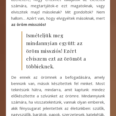
számára, megtartjátok-e ezt magatoknak, vagy
elviszitek majd másoknak? Mit gondoltok? Nem
hallom… Azért van, hogy elvigyétek másoknak, mert
az öröm missziós!
Ismételjük meg
mindannyian együtt: az
öröm missziós! Ezért
elviszem ezt az örömöt a
többieknek.
De ennek az örömnek a befogadására, amely
bennünk van, mások készítettek fel minket. Most
tekintsünk hátra, mindarra, amit kaptunk: mindez
előkészítette a szívünket az örömre. Mindannyiunk
számára, ha visszatekintünk, vannak olyan emberek,
akik fénysugarat jelentettek az életünkben: szülők,
nagyszülők, barátok, papok, szerzetesek, katekéták,