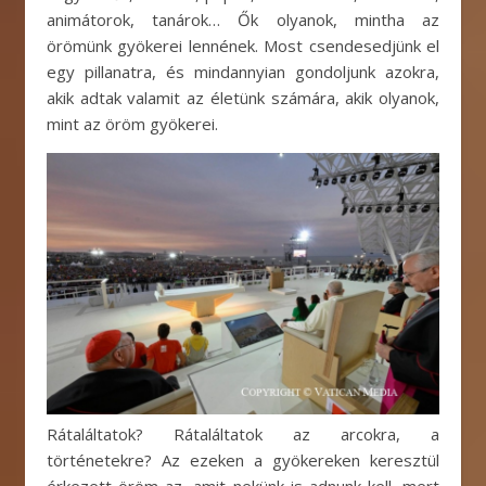
animátorok, tanárok… Ők olyanok, mintha az
örömünk gyökerei lennének. Most csendesedjünk el
egy pillanatra, és mindannyian gondoljunk azokra,
akik adtak valamit az életünk számára, akik olyanok,
mint az öröm gyökerei.
Rátaláltatok? Rátaláltatok az arcokra, a
történetekre? Az ezeken a gyökereken keresztül
érkezett öröm az, amit nekünk is adnunk kell, mert