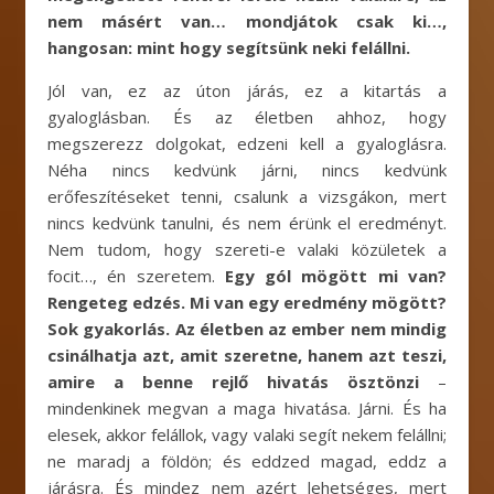
nem másért van… mondjátok csak ki…,
hangosan: mint hogy segítsünk neki felállni.
Jól van, ez az úton járás, ez a kitartás a
gyaloglásban. És az életben ahhoz, hogy
megszerezz dolgokat, edzeni kell a gyaloglásra.
Néha nincs kedvünk járni, nincs kedvünk
erőfeszítéseket tenni, csalunk a vizsgákon, mert
nincs kedvünk tanulni, és nem érünk el eredményt.
Nem tudom, hogy szereti-e valaki közületek a
focit…, én szeretem.
Egy gól mögött mi van?
Rengeteg edzés. Mi van egy eredmény mögött?
Sok gyakorlás. Az életben az ember nem mindig
csinálhatja azt, amit szeretne, hanem azt teszi,
amire a benne rejlő hivatás ösztönzi
–
mindenkinek megvan a maga hivatása. Járni. És ha
elesek, akkor felállok, vagy valaki segít nekem felállni;
ne maradj a földön; és eddzed magad, eddz a
járásra. És mindez nem azért lehetséges, mert