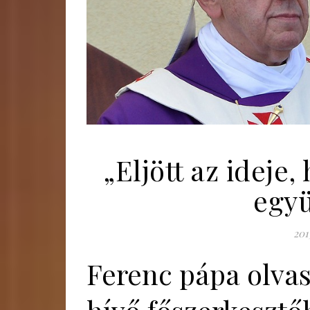
„Eljött az ideje
együ
201
Ferenc pápa olvas