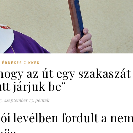
ÉRDEKES CIKKEK
, hogy az út egy szakaszát
tt járjuk be”
3. szeptember 13. péntek
ói levélben fordult a ne