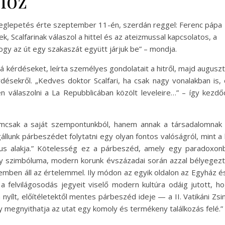
höz
 meglepetés érte szeptember 11-én, szerdán reggel: Ferenc pápa
, Scalfarinak válaszol a hittel és az ateizmussal kapcsolatos, a
hogy az út egy szakaszát együtt járjuk be” – mondja.
zá kérdéseket, leírta személyes gondolatait a hitről, majd augusz
désekről. „Kedves doktor Scalfari, ha csak nagy vonalakban is,
álaszolni a La Repubblicában közölt leveleire…” – így kezdő
mcsak a saját szempontunkból, hanem annak a társadalomna
llunk párbeszédet folytatni egy olyan fontos valóságról, mint a 
zus alakja.” Kötelesség ez a párbeszéd, amely egy paradoxon
ény szimbóluma, modern korunk évszázadai során azzal bélyegez
mben áll az értelemmel. Ily módon az egyik oldalon az Egyház é
a felvilágosodás jegyeit viselő modern kultúra odáig jutott, h
yílt, előítéletektől mentes párbeszéd ideje — a II. Vatikáni Zsi
megnyithatja az utat egy komoly és termékeny találkozás felé.”