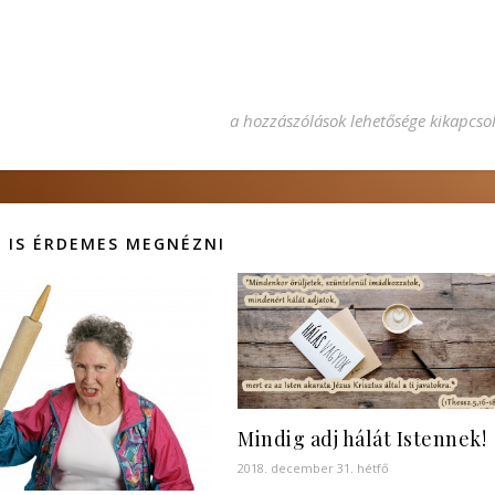
„Eljött az ideje, hogy az út egy szak
a hozzászólások lehetősége kikapcso
 IS ÉRDEMES MEGNÉZNI
Mindig adj hálát Istennek!
2018. december 31. hétfő