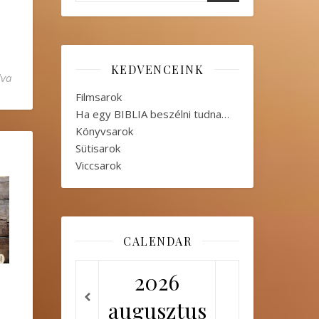
KEDVENCEINK
aszát együtt járjuk be” bejegyzéshez
lva
Filmsarok
Ha egy BIBLIA beszélni tudna…
Könyvsarok
Sütisarok
Viccsarok
CALENDAR
2026
augusztus