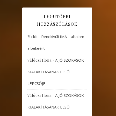
LEGUTÓBBI
HOZZÁSZÓLÁSOK
-
Rendkívüli IMA – alkalom
Meldi
a békéért
-
A JÓ SZOKÁSOK
Válóczi Ilona
KIALAKÍTÁSÁNAK ELSŐ
LÉPCSŐJE
-
A JÓ SZOKÁSOK
Válóczi Ilona
KIALAKÍTÁSÁNAK ELSŐ