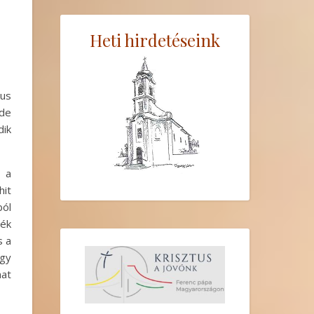
Heti hirdetéseink
tus
 de
dik
k a
hit
ból
ték
s a
ogy
nat