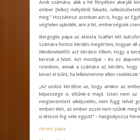
Azok számára, akik a hit fényében akarják k
ember [lelke] mélyéből fakadó, nélkülözhetet
meg.” Hozzáteszi azonban azt is, hogy az Egyhá
végtelen ajándék, ami a hit, emberségünk cse
Bergoglio pápa az ateista Scalfari két kulcs
számára fontos kérdés megérteni, hogyan áll a
Mindenekelőtt azt kérdezi tőlem, hogy a ke
keresik a hitet. Azt mondjuk – és ez alapvet
Istenben, annak a számára az kérdés, hogy e
követ el bűnt, ha lelkiismerete ellen cselekszik.
„Az utolsó kérdése az, hogy amikor az ember
képessége is eltűnik-e majd. Isten nem az
megteremtett elképzelés, nem függ tehát go
emberi élet, az ember ezzel nem szűnik meg l
is létezni fog vele együtt” – hangsúlyozza Fer
Ferenc pápa