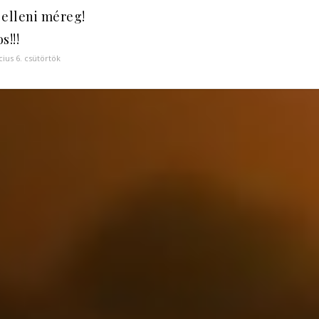
 elleni méreg!
s!!!
ius 6. csütörtök