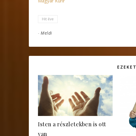
Magyar Kurír
Hit éve
-
Meldi
EZEKET
Isten a részletekben is ott
van