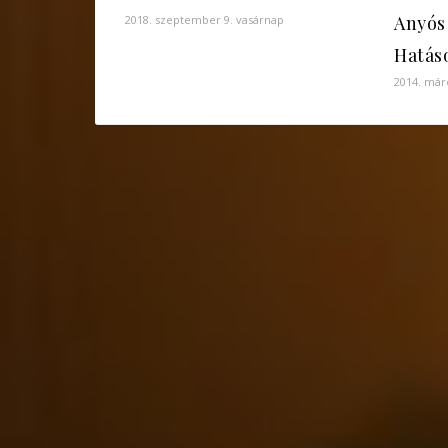
Anyós
2018. szeptember 9. vasárnap
Hatáso
2014. márc