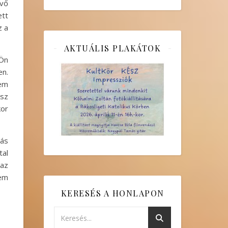
ívő
ett
z a
AKTUÁLIS PLAKÁTOK
 Ön
en.
nem
isz
kor
dás
tal
 az
tem
KERESÉS A HONLAPON