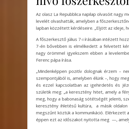
hívő főszerkesztő
Az olasz La Repubblica napilap olvasóit nagy
levelét olvashatták, amelyben a főszerkesztőnek
lapban közzétett kérdéseire. „Eljött az ideje, 
A főszerkesztő július 7-i írásában intézett hoz
7-én bővebben is elmélkedett a felvetett kér
nagy örömmel igyekszem ebben a levelemben v
Ferenc pápa írása.
„Mindenképpen pozitív dolognak érzem – ne
szempontjából is, amelyben élünk –, hogy megá
és ezzel kapcsolatban az igehirdetés és Jé
születik meg: „a keresztény hitet, amely a f
meg, hogy a babonaság sötétségét jelenti, sze
keresztény ihletésű kultúra, a másik oldalon 
megszűnt köztük a kommunikáció. Elérkezett a n
éppen ezt az időszakot nyitotta meg —, amely 