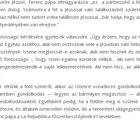
övetni Jézust, Ferenc pápa elmagyarázza: „ez a párbeszéd a h
len dolog. Számomra a hit a Jézussal való találkozásból szület
z nélkül nem tudott volna találkozni Jézussal, „bár tudja, hogy a
répedényében van elrejtve.”
fontosságú kérdésére igyekszik válaszolni: „Úgy érzem, hogy az
z Egyház azokhoz, akik nem osztoznak vele a Jézusban való hitb
resztények Istene megbocsát-e azoknak, akik nem hisznek és 
ő fontosságú -, hogy Isten irgalma korlátok nélküli… Aki nem h
ngedelmeskedik-e saját lelkiismeretének. Aki nem hisz, az ak
”
 eltűnik a föld színéről, akkor az Istenre vonatkozó gondolko
 emberi gondolkodás — legyen az bármilyen magasztos — ál
ndolkodásunktól. Egyébként pedig, ha a földön meg is szűnne
étezni, és általunk ismeretlen módon, de a teremtett világegye
enc pápa a La Repubblica főszerkesztőjének írt levelében.