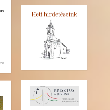
kus
Heti hirdetéseink
 bejegyzéshez
lva