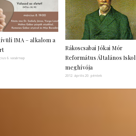
ívüli IMA – alkalom a
Rákoscsabai Jókai Mór
rt
Református Általános Iskol
cius 6. vasárnap
meghívója
2012. április 20. péntek