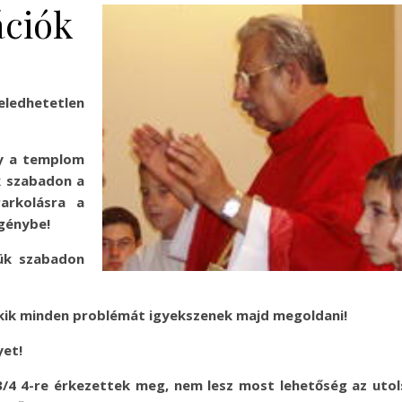
ációk
ledhetetlen
gy a templom
k szabadon a
arkolásra a
igénybe!
ük szabadon
akik minden problémát igyekszenek majd megoldani!
yet!
 3/4 4-re érkezettek meg, nem lesz most lehetőség az uto