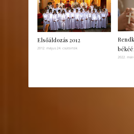
Rendk
Elsőáldozás 2012
békéé
2012. május 24. csütörtök
2022. már