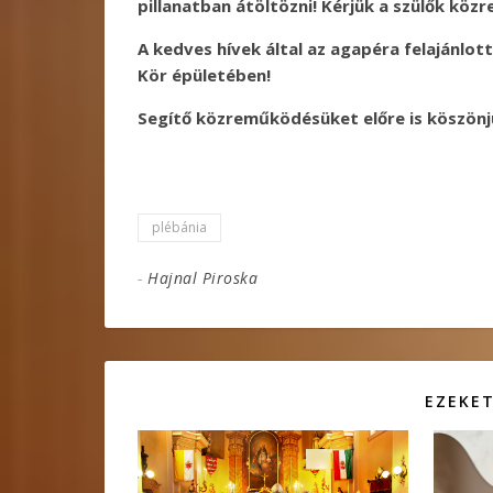
pillanatban átöltözni! Kérjük a szülők kö
A kedves hívek által az agapéra felajánlo
Kör épületében!
Segítő közreműködésüket előre is köszönj
plébánia
-
Hajnal Piroska
EZEKET