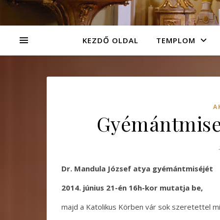
KEZDŐ OLDAL
TEMPLOM
A
Gyémántmise –
Dr. Mandula József atya gyémántmiséjét
2014. június 21-én 16h-kor mutatja be,
majd a Katolikus Körben vár sok szeretettel m