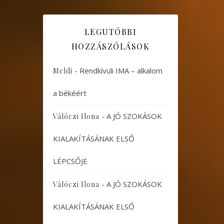
LEGUTÓBBI
HOZZÁSZÓLÁSOK
-
Rendkívüli IMA – alkalom
Meldi
a békéért
-
A JÓ SZOKÁSOK
Válóczi Ilona
KIALAKÍTÁSÁNAK ELSŐ
LÉPCSŐJE
-
A JÓ SZOKÁSOK
Válóczi Ilona
KIALAKÍTÁSÁNAK ELSŐ