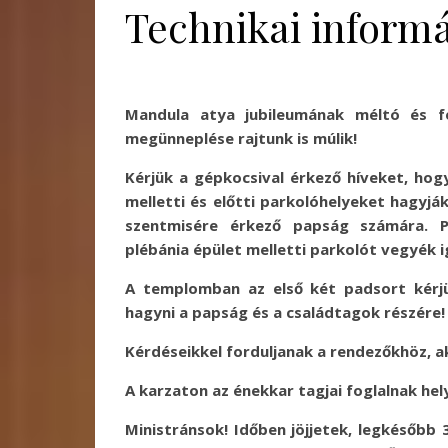
Technikai inform
Mandula atya jubileumának méltó és fe
megünneplése rajtunk is múlik!
Kérjük a gépkocsival érkező híveket, ho
melletti és előtti parkolóhelyeket hagyjá
szentmisére érkező papság számára. P
plébánia épület melletti parkolót vegyék 
A templomban az első két padsort kérj
hagyni a papság és a családtagok részére!
Kérdéseikkel forduljanak a rendezőkhöz, 
A karzaton az énekkar tagjai foglalnak hel
Ministránsok! Időben jöjjetek, legkésőbb