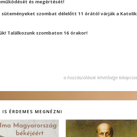
zreműködését és megértését!
tt süteményeket szombat délelőtt 11 órától várják a Katoli
ük! Találkozunk szombaton 16 órakor!
Gyémántmise – 2014. június 21. 16h
a hozzászólások lehetősége kikapcso
 IS ÉRDEMES MEGNÉZNI