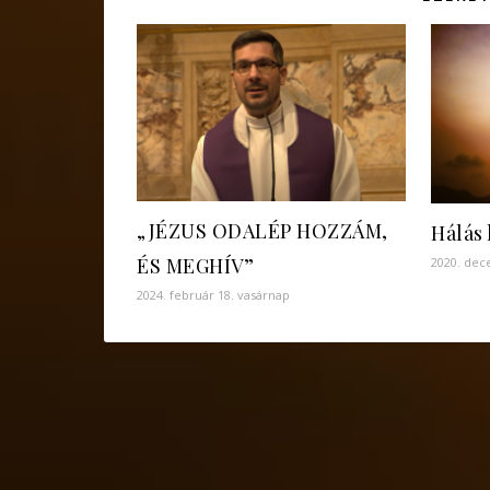
„JÉZUS ODALÉP HOZZÁM,
Hálás 
ÉS MEGHÍV”
2020. dec
2024. február 18. vasárnap