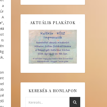
y a
 Úr
. A
AKTUÁLIS PLAKÁTOK
n”,
ti
ást
 is
tén
ig
ük,
on
int
mel
őbb
KERESÉS A HONLAPON
yal
ndő
ogy