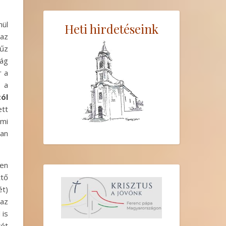
nül
Heti hirdetéseink
 az
zűz
lág
r a
 a
ól
ett
 mi
ban
gen
ttő
t)
 az
 is
két