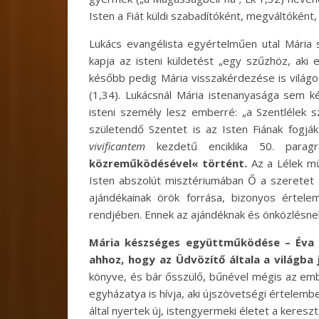
Isten a Fiát küldi szabadítóként, megváltóként, a
Lukács evangélista egyértelműen utal Mária 
kapja az isteni küldetést „egy szűzhöz, aki e
később pedig Mária visszakérdezése is világos
(1,34). Lukácsnál Mária istenanyasága sem k
isteni személy lesz emberré: „a Szentlélek s
születendő Szentet is az Isten Fiának fogják 
vivificantem
kezdetű enciklika 50. parag
közreműködésével« történt.
Az a Lélek mű
Isten abszolút misztériumában Ő a szeretet 
ajándékainak örök forrása, bizonyos értel
rendjében. Ennek az ajándéknak és önközlésn
Mária készséges együttműködése – Éva e
ahhoz, hogy az Üdvözítő általa a világba j
könyve, és bár ősszülő, bűnével mégis az emb
egyházatya is hívja, aki újszövetségi értelembe
által nyertek új, istengyermeki életet a keresz