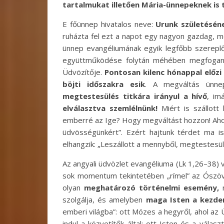
tartalmukat illetően Mária-ünnepeknek is 
E főünnep hivatalos neve:
Urunk születésén
ruházta fel ezt a napot egy nagyon gazdag, m
ünnep evangéliumának egyik legfőbb szereplőj
együttműködése folytán méhében megfogan Ist
Üdvözítője.
Pontosan kilenc hónappal előz
böjti időszakra esik
. A megváltás ünnep
megtestesülés titkára irányul a hívő
, im
elválasztva szemlélnünk!
Miért is szállott
emberré az Ige? Hogy megváltást hozzon! Ahogy
üdvösségünkért”. Ezért hajtunk térdet ma i
elhangzik: „Leszállott a mennyből, megtestesült
Az angyali üdvözlet evangéliuma (Lk 1,26–38) 
sok momentum tekintetében „rímel” az Ószöve
olyan
meghatározó történelmi esemény,
m
szolgálja, és amelyben
maga Isten a kezde
emberi világba”: ott Mózes a hegyről, ahol az Ú
indul a közvetítők által: ott Isten és a válas