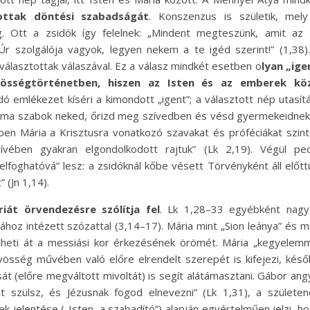
tottak döntési szabadságát
. Konszenzus is születik, mel
eg. Ott a zsidók így felelnek: „Mindent megteszünk, amit az
 Úr szolgálója vagyok, legyen nekem a te igéd szerint!” (1,38)
választottak válaszával. Ez a válasz mindkét esetben o
lyan „ige
vösségtörténetben, hiszen az Isten és az emberek köz
dó emlékezet kíséri a kimondott „igent”; a választott nép utasít
et ma szabok neked, őrizd meg szívedben és vésd gyermekeidnek
en Mária a Krisztusra vonatkozó szavakat és próféciákat szin
ében gyakran elgondolkodott rajtuk” (Lk 2,19). Végül ped
lfoghatóvá” lesz: a zsidóknál kőbe vésett Törvényként áll előtt
 (Jn 1,14).
iát örvendezésre szólítja fel
. Lk 1,28–33 egyébként nagy
oz intézett szózattal (3,14–17). Mária mint „Sion leánya” és m
lheti át a messiási kor érkezésének örömét. Mária „kegyelem
dvösség művében való előre elrendelt szerepét is kifejezi, kés
át (előre megváltott mivoltát) is segít alátámasztani. Gábor ang
t szülsz, és Jézusnak fogod elnevezni” (Lk 1,31), a születe
k jelentése („Isten, a szabadító”) alapján egyértelműen jelzi, h