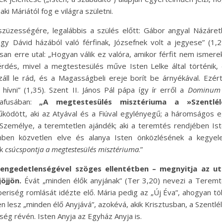
ki Máriától fog e világra születni.
szüzességére, legalábbis a szülés előtt: Gábor angyal Názáre
gy Dávid házából való férfinak, Józsefnek volt a jegyese” (1,2
an erre utal: „Hogyan válik ez valóra, amikor férfit nem ismere
érdés, mivel a megtestesülés műve Isten Lelke által történik,
záll le rád, és a Magasságbeli ereje borít be árnyékával. Ezér
hívni” (1,35). Szent II. János Pál pápa így ír erről a
Dominum 
rafusában:
„A megtestesülés misztériuma a »Szentlél
ködött, aki az Atyával és a Fiúval egylényegű; a háromságos 
Személye, a teremtetlen ajándék; aki a teremtés rendjében Is
emben közvetlen elve és alanya Isten önközlésének a kegye
ek
csúcspontja a megtestesülés misztériuma
.”
ngedetlenségével szöges ellentétben – megnyitja az ut
öjjön.
Évát „minden élők anyjának” (Ter 3,20) nevezi a Terem
eriség romlását idézte elő. Mária pedig az „Új Éva”, ahogyan t
n lesz „minden élő Anyjává”, azokévá, akik Krisztusban, a Szentlé
tség révén. Isten Anyja az Egyház Anyja is.