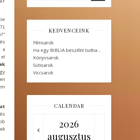
tbe
7);
KEDVENCEINK
k?”
 és
Filmsarok
t a
Ha egy BIBLIA beszélni tudna…
et
Könyvsarok
ek
Sütisarok
egy
Viccsarok
ten
lem
CALENDAR
at
tés
2026
öbb
lek
augusztus