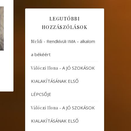
LEGUTÓBBI
HOZZÁSZÓLÁSOK
-
Rendkívüli IMA – alkalom
Meldi
a békéért
-
A JÓ SZOKÁSOK
Válóczi Ilona
KIALAKÍTÁSÁNAK ELSŐ
LÉPCSŐJE
-
A JÓ SZOKÁSOK
Válóczi Ilona
KIALAKÍTÁSÁNAK ELSŐ