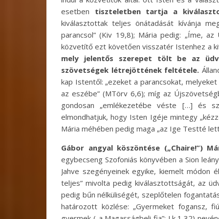
esetben
tiszteletben tartja a kiválasz
kiválasztottak teljes önátadását kívánja m
parancsol” (Kiv 19,8); Mária pedig: „Íme, az
közvetítő ezt követően visszatér Istenhez a ki
mely jelentős szerepet tölt be az üd
szövetségek létrejöttének feltétele.
Állan
kap Istentől: „ezeket a parancsokat, melyek
az eszébe” (MTörv 6,6); míg az Újszövetségb
gondosan „emlékezetébe véste […] és szív
elmondhatjuk, hogy Isten Igéje mintegy „kézze
Mária méhében pedig maga „az Ige Testté lett”
Gábor angyal köszöntése („Chaire!”) Már
egybecseng Szofoniás könyvében a Sion leányáh
Jahve szegényeinek egyike, kiemelt módon é
teljes” mivolta pedig kiválasztottságát, az ü
pedig bűn nélküliségét, szeplőtelen fogantatás
határozott közlése: „Gyermeket fogansz, fiú
gyermek („a Magasságbeli fia”; Lk 1,32) nevéne