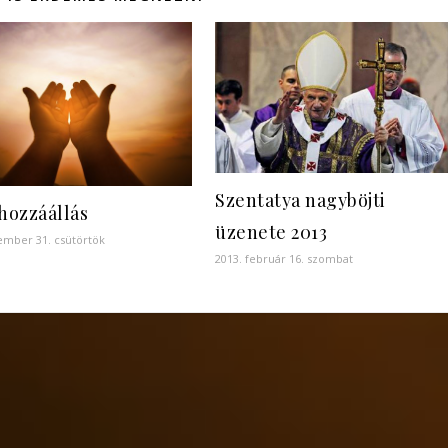
Szentatya nagyböjti
hozzáállás
üzenete 2013
ember 31. csütörtök
2013. február 16. szombat