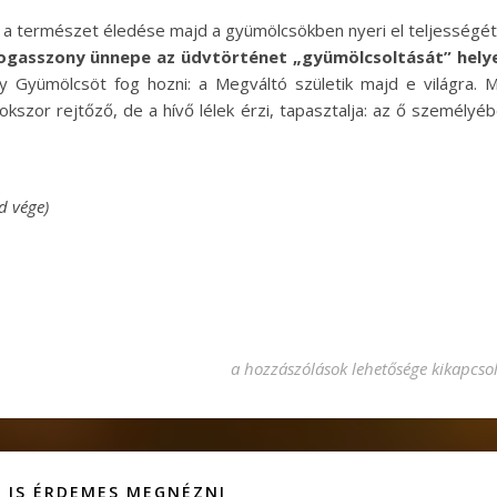
gy a természet éledése majd a gyümölcsökben nyeri el teljességét
gasszony ünnepe az üdvtörténet „gyümölcsoltását” helye
y Gyümölcsöt fog hozni: a Megváltó születik majd e világra. 
okszor rejtőző, de a hívő lélek érzi, tapasztalja: az ő személyé
d vége)
Kovács Zoltán mariológus Gyümölcso
a hozzászólások lehetősége kikapcso
 IS ÉRDEMES MEGNÉZNI