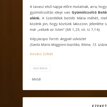
A tavasz első napjai előre mutatnak, arra, ho
gyümölcsoltás ideje van;
Gyümölcsoltó Boldo
elénk.
A Szentlélek betölti Mária méhét, mel
közénk jön, hogy köztünk lakozzon. Jelenléte s
már „velünk az Isten” (Mt 1,23; vö. Iz 7,14).
Kép:
Jacopo Torriti: Angyali üdvözlet
(Santa Maria Maggiore-bazilika, Róma, 13. száza
Kovács Zoltán
Szűz Mária
-
Meldi
EZEKET