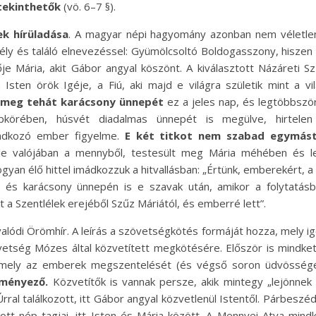
tekinthetők
(vö. 6–7 §).
ek hírüladása
. A magyar népi hagyomány azonban nem véletle
ély és találó elnevezéssel: Gyümölcsoltó Boldogasszony, hiszen
e Mária, akit Gábor angyal köszönt. A kiválasztott Názáreti S
en örök Igéje, a Fiú, aki majd e világra születik mint a vi
i meg tehát karácsony ünnepét
ez a jeles nap, és legtöbbszö
körében, húsvét diadalmas ünnepét is megülve, hirtelen
ádkozó ember figyelme.
E két titkot nem szabad egymást
 le valójában a mennyből, testesült meg Mária méhében és l
an élő hittel imádkozzuk a hitvallásban: „Értünk, emberekért, a
s és karácsony ünnepén is e szavak után, amikor a folytatás
 a Szentlélek erejéből Szűz Máriától, és emberré lett”.
valódi Örömhír. A leírás a szövetségkötés formáját hozza, mely i
tség Mózes által közvetített megkötésére. Először is mindke
ely az emberek megszentelését (és végső soron üdvösségé
ményező.
Közvetítők is vannak persze, akik mintegy „lejönnek
rral találkozott, itt Gábor angyal közvetlenül Istentől. Párbeszéd
ztott nép tagjai, itt Isten és Mária között. A Mennyei Atya mind