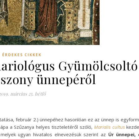
ÉRDEKES CIKKEK
ariológus Gyümölcsoltó
szony ünnepéről
2019. március 25. hétfő
tása, február 2.) ünnepéhez hasonlóan ez az ünnep is egyfor
ápa a Szűzanya helyes tiszteletéről szóló,
Marialis cultus
kezde
, melyek ugyan hivatalos elnevezésük szerint az
Úr ünnepei, 