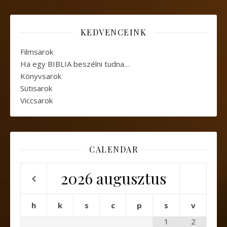
KEDVENCEINK
Filmsarok
Ha egy BIBLIA beszélni tudna…
Könyvsarok
Sütisarok
Viccsarok
CALENDAR
2026
augusztus
h
k
s
c
p
s
v
1
2