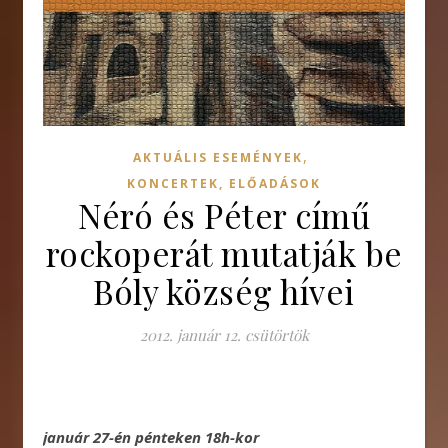
,
AKTUÁLIS ESEMÉNYEK
KONCERTEK, ELŐADÁSOK
Néró és Péter című
rockoperát mutatják be
Bóly község hívei
2012. január 12. csütörtök
január 27-én pénteken 18h-kor