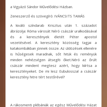
a Vigyázó Sándor Művelődési Házban.
Zeneszerző és szövegíró: IVÁNCSITS TAMÁS
A kiváló színdarab Krisztus után 1. századot
ábrázolja: Róma városát Néró császár uralkodásával
és a keresztények életét Péter apostol
vezetésével. A keresztény közösség tagjai a
katakombákban jönnek össze. Az üldözések ellenére
is hűségesek maradnak, sőt hitük és reményük
minden nehézségen átsegíti őket.Néró az őrült
császár mindent megtesz azért, hogy kiírtsa a
keresztényeket. De mi lesz Eubulosszal a császár
keresztény hitre tért testőrével?
A rákosmenti plébániák az egész Művelődési Házat