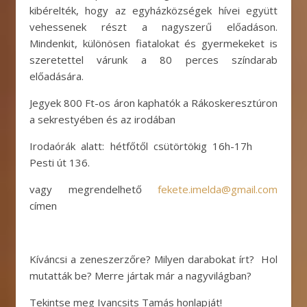
kibérelték, hogy az egyházközségek hívei együtt
vehessenek részt a nagyszerű előadáson.
Mindenkit, különösen fiatalokat és gyermekeket is
szeretettel várunk a 80 perces színdarab
előadására.
Jegyek 800 Ft-os áron kaphatók a Rákoskeresztúron
a sekrestyében és az irodában
Irodaórák alatt: hétfőtől csütörtökig 16h-17h
Pesti út 136.
vagy megrendelhető
fekete.imelda@gmail.com
címen
Kíváncsi a zeneszerzőre? Milyen darabokat írt? Hol
mutatták be? Merre jártak már a nagyvilágban?
Tekintse meg Ivancsits Tamás honlapját!