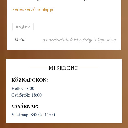
zeneszerző honlapja
meghívó
Néró és Péter című rockoperát mutatják be Bó
-
Meldi
a hozzászólások lehetősége kikapcsolva
MISEREND
KÖZNAPOKON:
Hétfő:
18:00
Csütörtök:
18:00
VASÁRNAP:
Vasárnap:
8:00 és 11:00