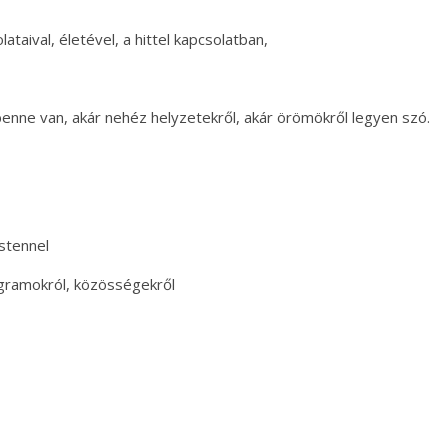
taival, életével, a hittel kapcsolatban,
benne van, akár nehéz helyzetekről, akár örömökről legyen szó.
stennel
ramokról, közösségekről