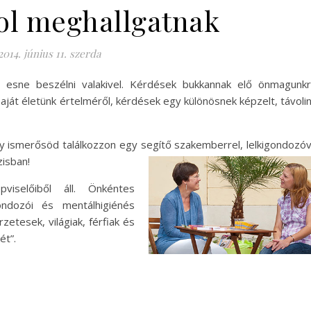
hol meghallgatnak
2014. június 11. szerda
 esne beszélni valakivel. Kérdések bukkannak elő önmagunkr
saját életünk értelméről, kérdések egy különösnek képzelt, távoli
y ismerősöd találkozzon egy segítő szakemberrel, lelkigondozóv
zisban!
viselőiből áll. Önkéntes
igondozói és mentálhigiénés
zetesek, világiak, férfiak és
ét”.