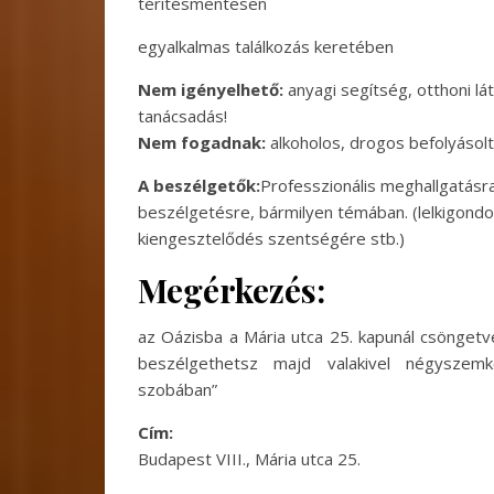
térítésmentesen
egyalkalmas találkozás keretében
Nem igényelhető:
anyagi segítség, otthoni lá
tanácsadás!
Nem fogadnak:
alkoholos, drogos befolyásolts
A beszélgetők:
Professzionális meghallgatásr
beszélgetésre, bármilyen témában. (lelkigondozó
kiengesztelődés szentségére stb.)
Megérkezés:
az Oázisba a Mária utca 25. kapunál csönget
beszélgethetsz majd valakivel négyszem
szobában”
Cím:
Budapest VIII., Mária utca 25.