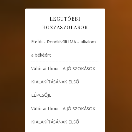
LEGUTÓBBI
HOZZÁSZÓLÁSOK
-
Rendkívüli IMA – alkalom
Meldi
a békéért
-
A JÓ SZOKÁSOK
Válóczi Ilona
KIALAKÍTÁSÁNAK ELSŐ
LÉPCSŐJE
-
A JÓ SZOKÁSOK
Válóczi Ilona
KIALAKÍTÁSÁNAK ELSŐ