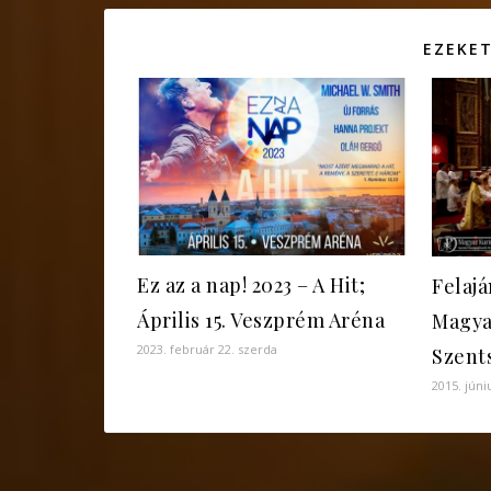
EZEKET
Ez az a nap! 2023 – A Hit;
Felajá
Április 15. Veszprém Aréna
Magya
2023. február 22. szerda
Szent
2015. júni