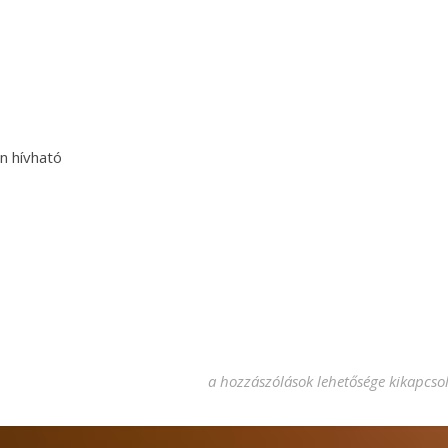
n hívható
Oázis, ahol meghallgatnak bejegyzé
a hozzászólások lehetősége kikapcso