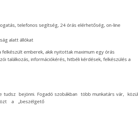
togatás, telefonos segítség, 24 órás elérhetőség, on-line
ág alatt állókat
a felkészült emberek, akik nyitottak maximum egy órás
i találkozás, információkérés, hitbéli kérdések, felkészülés a
ve tudsz bejönni. Fogadó szobákban több munkatárs vár, közü
közt a „
beszélgető