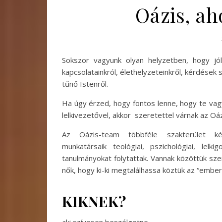
Oázis, a
Sokszor vagyunk olyan helyzetben, hogy jól
kapcsolatainkról, élethelyzeteinkről, kérdések 
tűnő Istenről.
Ha úgy érzed, hogy fontos lenne, hogy te vag
lelkivezetővel, akkor szeretettel várnak az Oá
Az Oázis-team többféle szakterület kép
munkatársaik teológiai, pszichológiai, lelk
tanulmányokat folytattak. Vannak közöttük szer
nők, hogy ki-ki megtalálhassa köztük az “ember
KIKNEK?
aki szívesen beszélgetne,