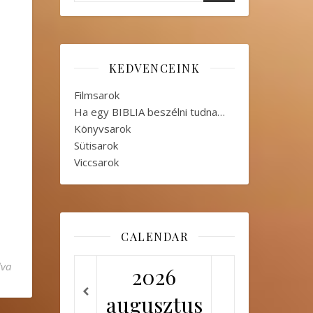
KEDVENCEINK
Filmsarok
Ha egy BIBLIA beszélni tudna…
Könyvsarok
Sütisarok
Viccsarok
CALENDAR
shez
lva
2026
augusztus