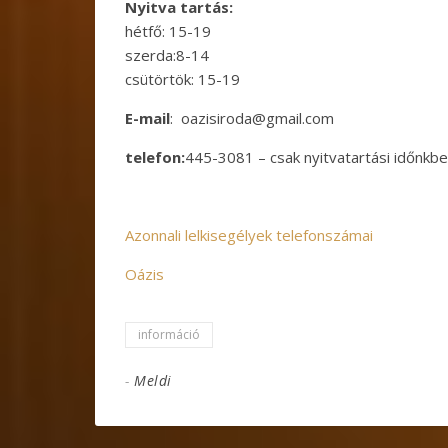
Nyitva tartás:
hétfő: 15-19
szerda:8-14
csütörtök: 15-19
E-mail
: oazisiroda@gmail.com
telefon:
445-3081 – csak nyitvatartási időnkbe
Azonnali lelkisegélyek telefonszámai
Oázis
információ
-
Meldi