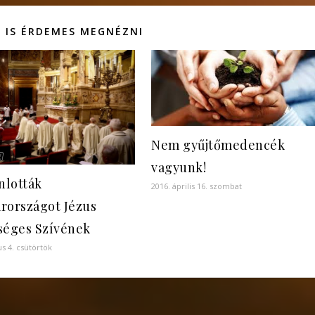
 IS ÉRDEMES MEGNÉZNI
Nem gyűjtőmedencék
vagyunk!
nlották
2016. április 16. szombat
rországot Jézus
séges Szívének
us 4. csütörtök