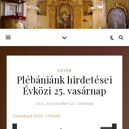
EGYÉB
Plébániánk hirdetései
Évközi 25. vasárnap
2025. szeptember 21. vasárnap
Download (PDF, 195KB)