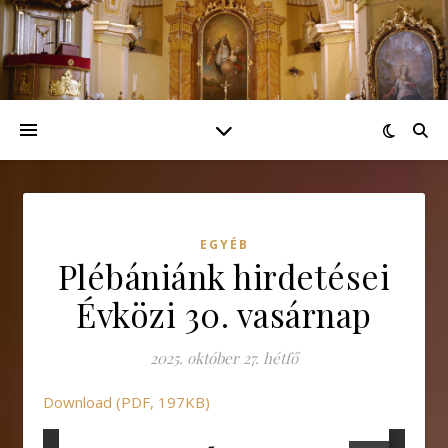
EGYÉB
Plébániánk hirdetései
Évközi 30. vasárnap
2025. október 27. hétfő
Download (PDF, 197KB)