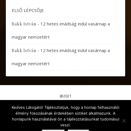
ELSŐ LÉPCSŐJE
-
12 hetes imádság indul vasárnap a
Bakk István
magyar nemzetért
-
12 hetes imádság indul vasárnap a
Bakk István
magyar nemzetért
@2021
Pápai Gondolatok
Koncertek, Előadások
Kedves Látogató! Tájékoztatjuk, hogy a honlap felhasználói
Aktuális események
Érdekes cikkek
Gyermekeknek
élmény fokozásának érdekében sütiket alkalmazunk. A
Kikapcsolódás
Egyéb
honlapunk használatával ön a tájékoztatásunkat tudomásul
veszi.
Ashe a sablont készítette:
WP Royal
.