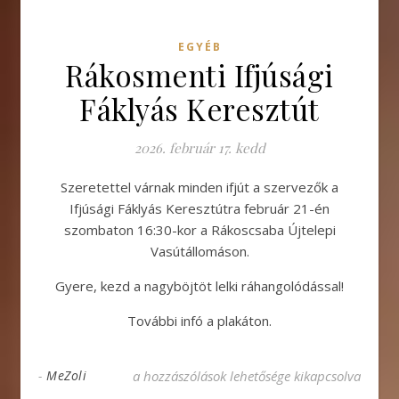
EGYÉB
Rákosmenti Ifjúsági
Fáklyás Keresztút
2026. február 17. kedd
Szeretettel várnak minden ifjút a szervezők a
Ifjúsági Fáklyás Keresztútra február 21-én
szombaton 16:30-kor a Rákoscsaba Újtelepi
Vasútállomáson.
Gyere, kezd a nagyböjtöt lelki ráhangolódással!
További infó a plakáton.
Rákosmenti Ifjúsági Fáklyás Keresztút bejegyz
-
MeZoli
a hozzászólások lehetősége kikapcsolva