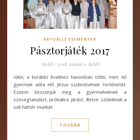
AKTUÁLIS ESEMÉNYEK
Pásztorjáték 2017
Meldi
/
2018. január 1. hétfő
Idén, a korábbi évekhez hasonlóan több, mint 40
gyermek adta elő Jézus születésének történetét.
Ezúton köszönjük meg a gyermekeknek a
szövegtanulást, próbákra járást, illetve szüleiknek a
sok háttér munkát.
TOVÁBB