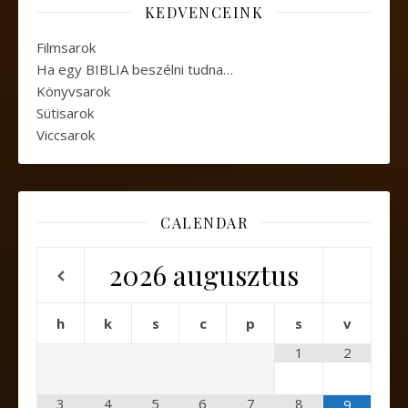
KEDVENCEINK
Filmsarok
Ha egy BIBLIA beszélni tudna…
Könyvsarok
Sütisarok
Viccsarok
CALENDAR
2026
augusztus
h
k
s
c
p
s
v
1
2
3
4
5
6
7
8
9