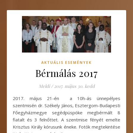
AKTUÁLIS ESEMÉNYEK
Bérmálás 2017
Meldi
/
2017. május 30. kedd
2017. május 21-én a 10h-ás ünnepélyes
szentmisén dr. Székely János, Esztergom-Budapesti
Főegyházmegye segédpüspöke megbérmált 8
fiatalt és 3 felnőttet. A szentmise fényét emelte
Krisztus Király kórusunk éneke. Fotók megtekintése