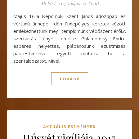
Meldi
/
2017. május 23. kedd
Május 16-a Nepomuki Szent János ádozópap és
vértanú ünnepe. Idén ünnepélyes keretek között
emlékezhettünk meg templomunk védőszentjéről.A
szertartás fényét emelte Galambossy Endre
esperes helyettes, plébánosunk ezüstmisés
paptestvéreivel együtt mutatta be a
szentáldozatot. Mivel…
TOVÁBB
AKTUÁLIS ESEMÉNYEK
Húsvét vigíliája 2017