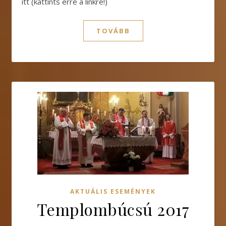
itt (kattints erre a linkre!)
TOVÁBB
AKTUÁLIS ESEMÉNYEK
Templombúcsú 2017