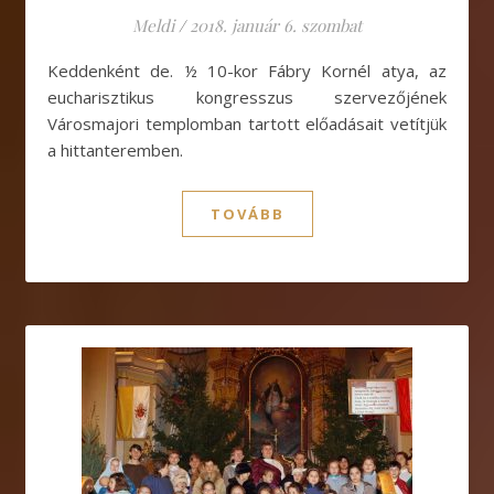
Meldi
/
2018. január 6. szombat
Keddenként de. ½ 10-kor Fábry Kornél atya, az
eucharisztikus kongresszus szervezőjének
Városmajori templomban tartott előadásait vetítjük
a hittanteremben.
TOVÁBB