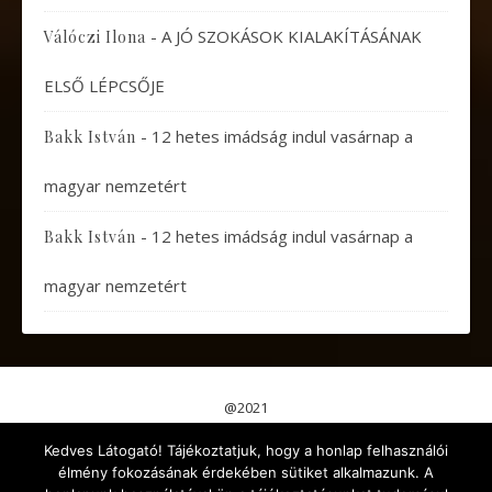
-
A JÓ SZOKÁSOK KIALAKÍTÁSÁNAK
Válóczi Ilona
ELSŐ LÉPCSŐJE
-
12 hetes imádság indul vasárnap a
Bakk István
magyar nemzetért
-
12 hetes imádság indul vasárnap a
Bakk István
magyar nemzetért
@2021
Pápai Gondolatok
Koncertek, Előadások
Kedves Látogató! Tájékoztatjuk, hogy a honlap felhasználói
Aktuális események
Érdekes cikkek
Gyermekeknek
élmény fokozásának érdekében sütiket alkalmazunk. A
Kikapcsolódás
Egyéb