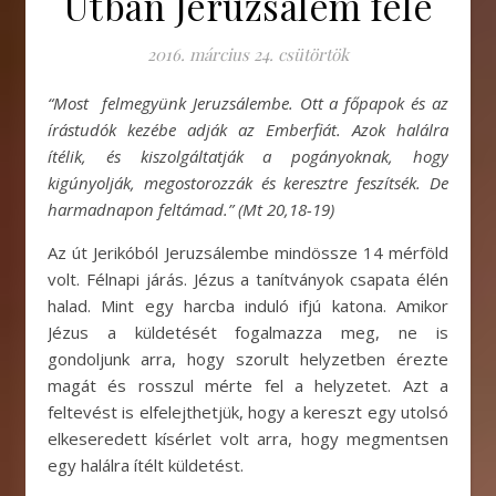
Útban Jeruzsálem felé
2016. március 24. csütörtök
“Most felmegyünk Jeruzsálembe. Ott a főpapok és az
írástudók kezébe adják az Emberfiát. Azok halálra
ítélik, és kiszolgáltatják a pogányoknak, hogy
kigúnyolják, megostorozzák és keresztre feszítsék. De
harmadnapon feltámad.”
(Mt 20,18-19)
Az út Jerikóból Jeruzsálembe mindössze 14 mérföld
volt. Félnapi járás. Jézus a tanítványok csapata élén
halad. Mint egy harcba induló ifjú katona. Amikor
Jézus a küldetését fogalmazza meg, ne is
gondoljunk arra, hogy szorult helyzetben érezte
magát és rosszul mérte fel a helyzetet. Azt a
feltevést is elfelejthetjük, hogy a kereszt egy utolsó
elkeseredett kísérlet volt arra, hogy megmentsen
egy halálra ítélt küldetést.