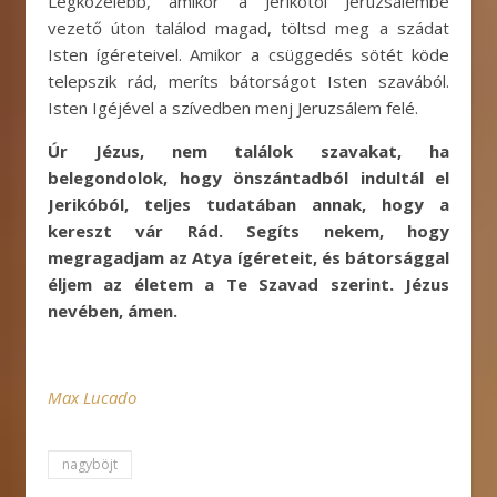
Legközelebb, amikor a Jerikótól Jeruzsálembe
vezető úton találod magad, töltsd meg a szádat
Isten ígéreteivel. Amikor a csüggedés sötét köde
telepszik rád, meríts bátorságot Isten szavából.
Isten Igéjével a szívedben menj Jeruzsálem felé.
Úr Jézus, nem találok szavakat, ha
belegondolok, hogy önszántadból indultál el
Jerikóból, teljes tudatában annak, hogy a
kereszt vár Rád. Segíts nekem, hogy
megragadjam az Atya ígéreteit, és bátorsággal
éljem az életem a Te Szavad szerint. Jézus
nevében, ámen.
Max Lucado
nagyböjt