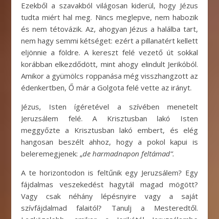
Ezekből a szavakból világosan kiderül, hogy Jézus
tudta miért hal meg. Nincs meglepve, nem habozik
és nem tétovázik. Az, ahogyan Jézus a halálba tart,
nem hagy semmi kétséget: ezért a pillanatért kellett
eljönnie a földre. A kereszt felé vezető út sokkal
korábban elkezdődött, mint ahogy elindult Jerikóból.
Amikor a gyümölcs roppanása még visszhangzott az
édenkertben, Ő már a Golgota felé vette az irányt.
Jézus, Isten ígéretével a szívében menetelt
Jeruzsálem felé. A Krisztusban lakó Isten
meggyőzte a Krisztusban lakó embert, és elég
hangosan beszélt ahhoz, hogy a pokol kapui is
beleremegjenek: „
de harmadnapon feltámad”.
A te horizontodon is feltűnik egy Jeruzsálem? Egy
fájdalmas veszekedést hagytál magad mögött?
Vagy csak néhány lépésnyire vagy a saját
szívfájdalmad falaitól? Tanulj a Mesteredtől.