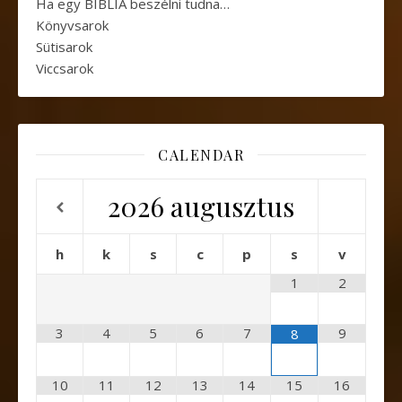
Ha egy BIBLIA beszélni tudna…
Könyvsarok
Sütisarok
Viccsarok
CALENDAR
2026
augusztus
h
k
s
c
p
s
v
1
2
3
4
5
6
7
9
8
10
11
12
13
14
15
16