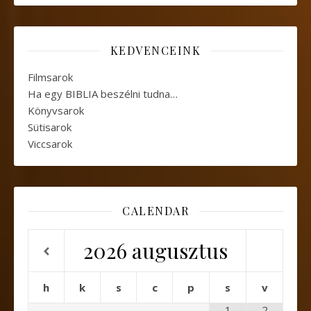
KEDVENCEINK
Filmsarok
Ha egy BIBLIA beszélni tudna…
Könyvsarok
Sütisarok
Viccsarok
CALENDAR
2026
augusztus
h
k
s
c
p
s
v
1
2