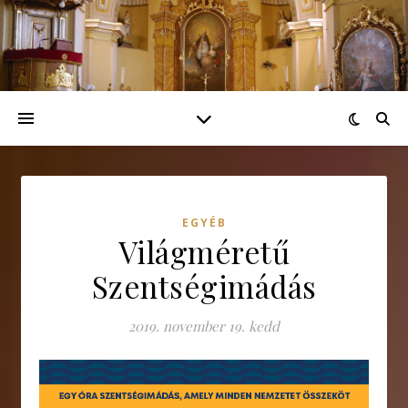
EGYÉB
Világméretű
Szentségimádás
2019. november 19. kedd