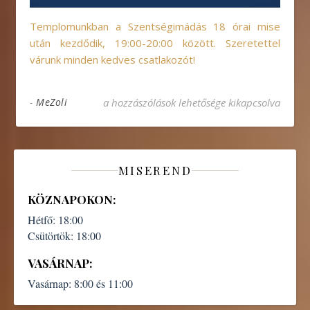
Templomunkban a Szentségimádás 18 órai mise
után kezdődik, 19:00-20:00 között. Szeretettel
várunk minden kedves csatlakozót!
Világméretű Szentségimádás bejegyzéshez
-
MeZoli
a hozzászólások lehetősége kikapcsolva
MISEREND
KÖZNAPOKON:
Hétfő:
18:00
Csütörtök:
18:00
VASÁRNAP:
Vasárnap:
8:00 és 11:00