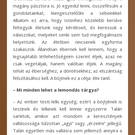
magány pásztora is. Jó egyedül lenni, összefésülni a
gondolatainkat, kiengesztelődni a sebeinkkel.
Alkalom ez arra, hogy Istenhez közelebb kerülve
feltegyük életünk nagy kérdéseit, és keressük a
válaszokat, melyeket senki sem tud megfogalmazni
helyettünk. Az életben nincsenek egyforma
szakaszok. Állandóan ébernek kell lennem, hogy a
legsajátabb létlehetőségeim szerint éljek, azaz ne
csak vegetáljak, hanem valóban éljek. A magány
tehát az éberséghez, a döntésekhez, az elszántság
felszításához kell. A böjtnek ez a célja: élni tanít.
– Mi minden lehet a lemondás tárgya?
– Az ember testi-lelki egység, ezért a böjtjének is
testinek és lelkinek kell lennie egyszerre. Talán
sarkítok, amikor azt mondom: a keresztények
vallásossága túlzottan „agyi” vagy „érzelmi” jellegű.
Talán egyetlen más vallásra sem jellemző annyira a