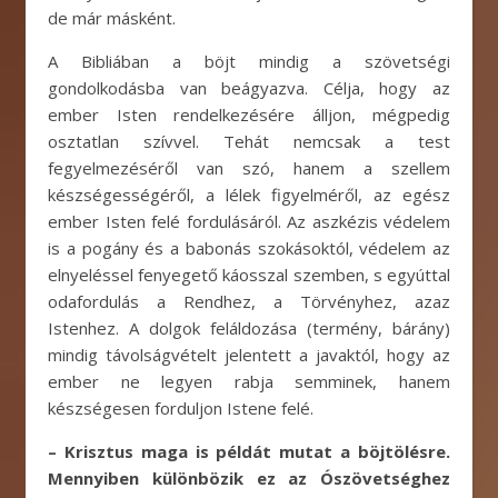
de már másként.
A Bibliában a böjt mindig a szövetségi
gondolkodásba van beágyazva. Célja, hogy az
ember Isten rendelkezésére álljon, mégpedig
osztatlan szívvel. Tehát nemcsak a test
fegyelmezéséről van szó, hanem a szellem
készségességéről, a lélek figyelméről, az egész
ember Isten felé fordulásáról. Az aszkézis védelem
is a pogány és a babonás szokásoktól, védelem az
elnyeléssel fenyegető káosszal szemben, s egyúttal
odafordulás a Rendhez, a Törvényhez, azaz
Istenhez. A dolgok feláldozása (termény, bárány)
mindig távolságvételt jelentett a javaktól, hogy az
ember ne legyen rabja semminek, hanem
készségesen forduljon Istene felé.
– Krisztus maga is példát mutat a böjtölésre.
Mennyiben különbözik ez az Ószövetséghez