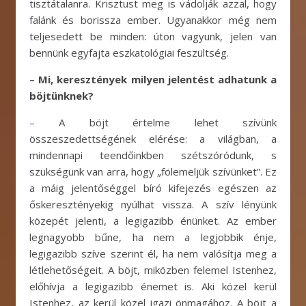
tisztátalanra. Krisztust meg is vádolják azzal, hogy
falánk és borissza ember. Ugyanakkor még nem
teljesedett be minden: úton vagyunk, jelen van
bennünk egyfajta eszkatológiai feszültség.
– Mi, keresztények milyen jelentést adhatunk a
böjtünknek?
– A böjt értelme lehet szívünk
összeszedettségének elérése: a világban, a
mindennapi teendőinkben szétszóródunk, s
szükségünk van arra, hogy „fölemeljük szívünket”. Ez
a máig jelentőséggel bíró kifejezés egészen az
őskeresztényekig nyúlhat vissza. A szív lényünk
közepét jelenti, a legigazibb énünket. Az ember
legnagyobb bűne, ha nem a legjobbik énje,
legigazibb szíve szerint él, ha nem valósítja meg a
létlehetőségeit. A böjt, miközben felemel Istenhez,
előhívja a legigazibb énemet is. Aki közel kerül
Istenhez, az kerül közel igazi önmagához. A böjt a