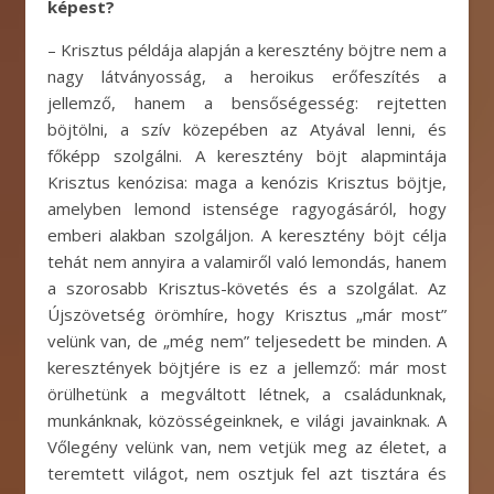
képest?
– Krisztus példája alapján a keresztény böjtre nem a
nagy látványosság, a heroikus erőfeszítés a
jellemző, hanem a bensőségesség: rejtetten
böjtölni, a szív közepében az Atyával lenni, és
főképp szolgálni. A keresztény böjt alapmintája
Krisztus kenózisa: maga a kenózis Krisztus böjtje,
amelyben lemond istensége ragyogásáról, hogy
emberi alakban szolgáljon. A keresztény böjt célja
tehát nem annyira a valamiről való lemondás, hanem
a szorosabb Krisztus-követés és a szolgálat. Az
Újszövetség örömhíre, hogy Krisztus „már most”
velünk van, de „még nem” teljesedett be minden. A
keresztények böjtjére is ez a jellemző: már most
örülhetünk a megváltott létnek, a családunknak,
munkánknak, közösségeinknek, e világi javainknak. A
Vőlegény velünk van, nem vetjük meg az életet, a
teremtett világot, nem osztjuk fel azt tisztára és