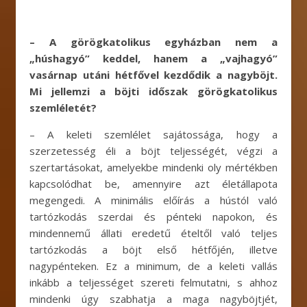
– A görögkatolikus egyházban nem a
„húshagyó” keddel, hanem a „vajhagyó”
vasárnap utáni hétfővel kezdődik a nagyböjt.
Mi jellemzi a böjti időszak görögkatolikus
szemléletét?
– A keleti szemlélet sajátossága, hogy a
szerzetesség éli a böjt teljességét, végzi a
szertartásokat, amelyekbe mindenki oly mértékben
kapcsolódhat be, amennyire azt életállapota
megengedi. A minimális előírás a hústól való
tartózkodás szerdai és pénteki napokon, és
mindennemű állati eredetű ételtől való teljes
tartózkodás a böjt első hétfőjén, illetve
nagypénteken. Ez a minimum, de a keleti vallás
inkább a teljességet szereti felmutatni, s ahhoz
mindenki úgy szabhatja a maga nagyböjtjét,