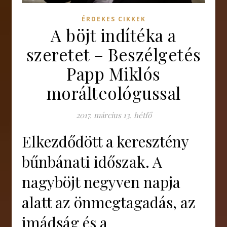
ÉRDEKES CIKKEK
A böjt indítéka a
szeretet – Beszélgetés
Papp Miklós
morálteológussal
2017. március 13. hétfő
Elkezdődött a keresztény
bűnbánati időszak. A
nagyböjt negyven napja
alatt az önmegtagadás, az
imádság és a