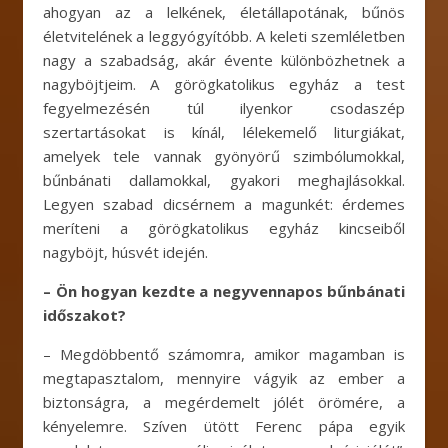
ahogyan az a lelkének, életállapotának, bűnös
életvitelének a leggyógyítóbb. A keleti szemléletben
nagy a szabadság, akár évente különbözhetnek a
nagyböjtjeim. A görögkatolikus egyház a test
fegyelmezésén túl ilyenkor csodaszép
szertartásokat is kínál, lélekemelő liturgiákat,
amelyek tele vannak gyönyörű szimbólumokkal,
bűnbánati dallamokkal, gyakori meghajlásokkal.
Legyen szabad dicsérnem a magunkét: érdemes
meríteni a görögkatolikus egyház kincseiből
nagyböjt, húsvét idején.
– Ön hogyan kezdte a negyvennapos bűnbánati
időszakot?
– Megdöbbentő számomra, amikor magamban is
megtapasztalom, mennyire vágyik az ember a
biztonságra, a megérdemelt jólét örömére, a
kényelemre. Szíven ütött Ferenc pápa egyik