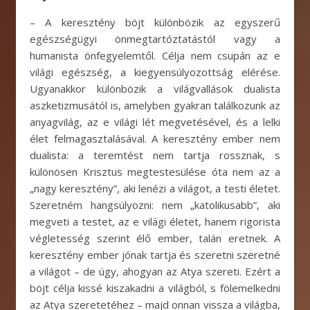
– A keresztény böjt különbözik az egyszerű
egészségügyi önmegtartóztatástól vagy a
humanista önfegyelemtől. Célja nem csupán az e
világi egészség, a kiegyensúlyozottság elérése.
Ugyanakkor különbözik a világvallások dualista
aszketizmusától is, amelyben gyakran találkozunk az
anyagvilág, az e világi lét megvetésével, és a lelki
élet felmagasztalásával. A keresztény ember nem
dualista: a teremtést nem tartja rossznak, s
különösen Krisztus megtestesülése óta nem az a
„nagy keresztény”, aki lenézi a világot, a testi életet.
Szeretném hangsúlyozni: nem „katolikusabb”, aki
megveti a testet, az e világi életet, hanem rigorista
végletesség szerint élő ember, talán eretnek. A
keresztény ember jónak tartja és szeretni szeretné
a világot – de úgy, ahogyan az Atya szereti. Ezért a
böjt célja kissé kiszakadni a világból, s fölemelkedni
az Atya szeretetéhez – majd onnan vissza a világba,