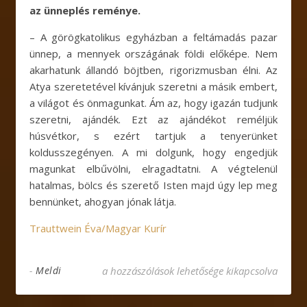
az ünneplés reménye.
– A görögkatolikus egyházban a feltámadás pazar
ünnep, a mennyek országának földi előképe. Nem
akarhatunk állandó böjtben, rigorizmusban élni. Az
Atya szeretetével kívánjuk szeretni a másik embert,
a világot és önmagunkat. Ám az, hogy igazán tudjunk
szeretni, ajándék. Ezt az ajándékot reméljük
húsvétkor, s ezért tartjuk a tenyerünket
koldusszegényen. A mi dolgunk, hogy engedjük
magunkat elbűvölni, elragadtatni. A végtelenül
hatalmas, bölcs és szerető Isten majd úgy lep meg
bennünket, ahogyan jónak látja.
Trauttwein Éva/Magyar Kurír
A böjt indítéka a szeretet – Beszélgetés Papp
-
Meldi
a hozzászólások lehetősége kikapcsolva