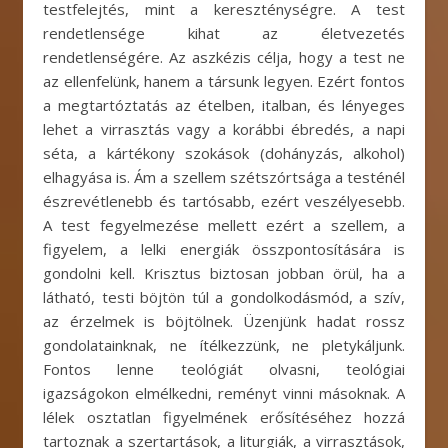
testfelejtés, mint a kereszténységre. A test
rendetlensége kihat az életvezetés
rendetlenségére. Az aszkézis célja, hogy a test ne
az ellenfelünk, hanem a társunk legyen. Ezért fontos
a megtartóztatás az ételben, italban, és lényeges
lehet a virrasztás vagy a korábbi ébredés, a napi
séta, a kártékony szokások (dohányzás, alkohol)
elhagyása is. Ám a szellem szétszórtsága a testénél
észrevétlenebb és tartósabb, ezért veszélyesebb.
A test fegyelmezése mellett ezért a szellem, a
figyelem, a lelki energiák összpontosítására is
gondolni kell. Krisztus biztosan jobban örül, ha a
látható, testi böjtön túl a gondolkodásmód, a szív,
az érzelmek is böjtölnek. Üzenjünk hadat rossz
gondolatainknak, ne ítélkezzünk, ne pletykáljunk.
Fontos lenne teológiát olvasni, teológiai
igazságokon elmélkedni, reményt vinni másoknak. A
lélek osztatlan figyelmének erősítéséhez hozzá
tartoznak a szertartások, a liturgiák, a virrasztások,