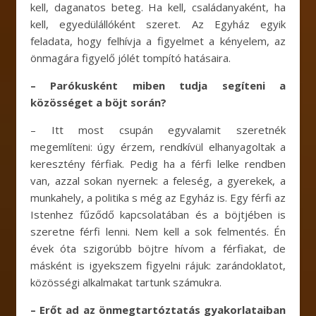
kell, daganatos beteg. Ha kell, családanyaként, ha
kell, egyedülállóként szeret. Az Egyház egyik
feladata, hogy felhívja a figyelmet a kényelem, az
önmagára figyelő jólét tompító hatásaira.
– Parókusként miben tudja segíteni a
közösséget a böjt során?
– Itt most csupán egyvalamit szeretnék
megemlíteni: úgy érzem, rendkívül elhanyagoltak a
keresztény férfiak. Pedig ha a férfi lelke rendben
van, azzal sokan nyernek: a feleség, a gyerekek, a
munkahely, a politika s még az Egyház is. Egy férfi az
Istenhez fűződő kapcsolatában és a böjtjében is
szeretne férfi lenni. Nem kell a sok felmentés. Én
évek óta szigorúbb böjtre hívom a férfiakat, de
másként is igyekszem figyelni rájuk: zarándoklatot,
közösségi alkalmakat tartunk számukra.
– Erőt ad az önmegtartóztatás gyakorlataiban