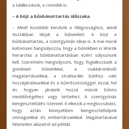
a találkozások, a csöndek is.
– A böjt a bűnbánattartás időszaka.
– Minél közelebb kerülünk a Világossághoz, annál
tisztábban látjuk a bűneinket. A böjt a
bűnbánattartás, a szentgyónás ideje is. A mai morál
különösen hangsúlyozza, hogy a bűnökben is létezik
hierarchia: a bűnbánattartásban ezért súlyoznunk
kell. Szeretném hangsúlyozni, hogy foglalkozzunk a
gondolati bűneinkkel, a családromboló
magatartásunkkal, a strukturális bűnhöz való
hozzájárulásunkkal és a bűnrészességgel. Azzal, hol
és hogyan járulunk hozzá mások bűnös
meddőségéhez vagy tetteihez. A szentgyónás
kiengesztelődés Istennel: ő elkezdi a megbocsátást,
hogy aztán könnyebben kiengesztelődjünk
önmagunkkal és embertársainkkal. Magatartásával
hihetetlen alázatról ad példát.