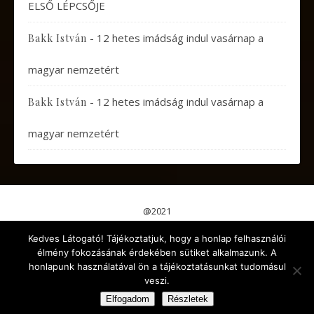
ELSŐ LÉPCSŐJE
-
12 hetes imádság indul vasárnap a
Bakk István
magyar nemzetért
-
12 hetes imádság indul vasárnap a
Bakk István
magyar nemzetért
@2021
Pápai Gondolatok
Koncertek, Előadások
Kedves Látogató! Tájékoztatjuk, hogy a honlap felhasználói
Aktuális események
Érdekes cikkek
Gyermekeknek
élmény fokozásának érdekében sütiket alkalmazunk. A
Kikapcsolódás
Egyéb
honlapunk használatával ön a tájékoztatásunkat tudomásul
veszi.
Ashe a sablont készítette:
WP Royal
.
Elfogadom
Részletek