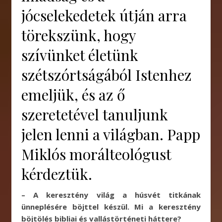
jócselekedetek útján arra
törekszünk, hogy
szívünket életünk
szétszórtságából Istenhez
emeljük, és az ő
szeretetével tanuljunk
jelen lenni a világban. Papp
Miklós morálteológust
kérdeztük.
– A keresztény világ a húsvét titkának
ünneplésére böjttel készül. Mi a keresztény
böjtölés bibliai és vallástörténeti háttere?