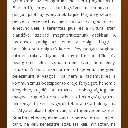
gondolata: „az evangéliumi élet nem polgári jólét”.
Elkeserítő, hogy a boldogságunkat mennyire a
polgári jólét függvényének látjuk. Megdolgoztunk a
pénzért, élvezhetjük; nem bűnös az igaz öröm,
élhetünk vele; a teremtés javai és a kultúra Isten
ajándéka, szabad megmerítkeznünk azokban. A
Jóstennek pedig az lenne a dolga, hogy a
becsületesen dolgozó keresztény polgárt segítse,
minden rákos daganatot távol tartson tőle. Az
evangéliumi élet azonban nem ilyen, nem ennyi
csupán. A böjt számomra azt jelenti: mégsem
belesimulni a világba. Ma nem a nácizmus és a
kommunizmus beszippantó ereje fenyeget, hanem a
kényelem, a jólét, a humanista boldogságfogalom
magával ragadó ereje. Krisztus boldogságfogalma
földrengést jelent: nagypéntek óta az a boldog, aki
az Atyától akart helyén van, s ott igényesen szeret.
Kitart a nehézségekben, akár a kereszten is. Ha kell,
tanít, ha kell, keresztre száll. Ha kell, miniszter, ha