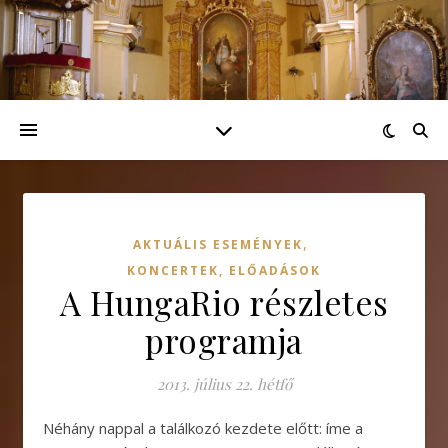
,
AKTUÁLIS ESEMÉNYEK
KONCERTEK, ELŐADÁSOK
A HungaRio részletes
programja
2013. július 22. hétfő
Néhány nappal a találkozó kezdete előtt: íme a