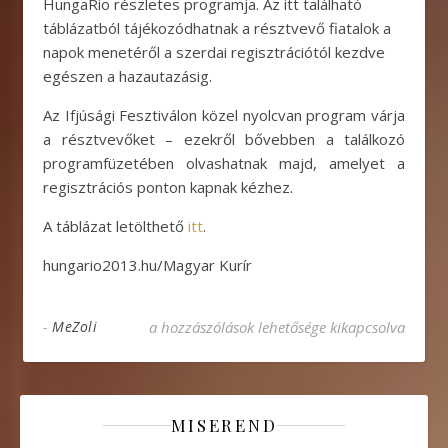
HungaRio részletes programja. Az itt található
táblázatból tájékozódhatnak a résztvevő fiatalok a
napok menetéről a szerdai regisztrációtól kezdve
egészen a hazautazásig.
Az Ifjúsági Fesztiválon közel nyolcvan program várja
a résztvevőket – ezekről bővebben a találkozó
programfüzetében olvashatnak majd, amelyet a
regisztrációs ponton kapnak kézhez.
A táblázat letölthető
itt
.
hungario2013.hu/Magyar Kurír
A HungaRio részletes programja bejegyzéshez
-
MeZoli
a hozzászólások lehetősége kikapcsolva
MISEREND