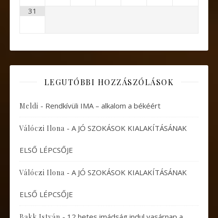
31
LEGUTÓBBI HOZZÁSZÓLÁSOK
-
Rendkívüli IMA – alkalom a békéért
Meldi
-
A JÓ SZOKÁSOK KIALAKÍTÁSÁNAK
Válóczi Ilona
ELSŐ LÉPCSŐJE
-
A JÓ SZOKÁSOK KIALAKÍTÁSÁNAK
Válóczi Ilona
ELSŐ LÉPCSŐJE
-
12 hetes imádság indul vasárnap a
Bakk István