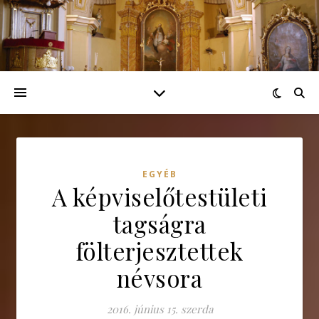
EGYÉB
A képviselőtestületi
tagságra
fölterjesztettek
névsora
2016. június 15. szerda