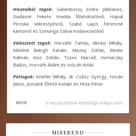
Hivatalból tagok:
Galambossy Endre plébános,
Dudásné Fekete Imelda főhitoktatónő, Hajnal
Piroska sekrestyésnő, Szabó Lajos Ferencné
kántornő és Szmuriga Szilvia irodavezetőnő
Választott tagok:
Horváth Tamás, Almási Mihály,
Máténé Balogh Katalin, Mezey Zoltán, Benke
Kálmán, Kiss Zoltán, Tüzes Marcell, Herneczky
Balázs, Horváth Ádám és Isóczki Attila.
Póttagok:
Kneifel Mihály, dr. Csősz György, István
János, Józsáné Éltető Katalin és Finta Péter.
A képviselőtestületi tagságra fölterjesztettek 
-
Meldi
a hozzászólások lehetősége kikapcsolva
MISEREND