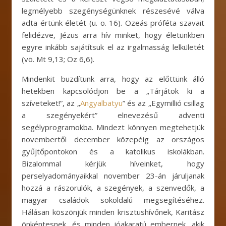
legmélyebb szegénységünknek részesévé válva
adta értünk életét (u. o. 16). Ozeás próféta szavait
felidézve, Jézus arra hív minket, hogy életünkben
egyre inkább sajátítsuk el az irgalmasság lelkületét
(vö. Mt 9,13; Oz 6,6).
Mindenkit buzdítunk arra, hogy az előttünk álló
hetekben kapcsolódjon be a „Tárjátok ki a
szíveteket!”, az „
Angyalbatyu
” és az „Egymillió csillag
a szegényekért” elnevezésű adventi
segélyprogramokba. Mindezt könnyen megtehetjük
novembertől december közepéig az országos
gyűjtőpontokon és a katolikus iskolákban.
Bizalommal kérjük híveinket, hogy
perselyadományaikkal november 23-án járuljanak
hozzá a rászorulók, a szegények, a szenvedők, a
magyar családok sokoldalú megsegítéséhez.
Hálásan köszönjük minden krisztushívőnek, Karitász
önkéntesnek, és minden jóakaratú embernek, akik