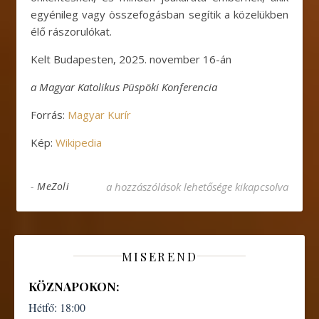
egyénileg vagy összefogásban segítik a közelükben
élő rászorulókat.
Kelt Budapesten, 2025. november 16-án
a Magyar Katolikus Püspöki Konferencia
Forrás:
Magyar Kurír
Kép:
Wikipedia
A Magyar Katolikus Püspöki Konferencia Szent
-
MeZoli
a hozzászólások lehetősége kikapcsolva
MISEREND
KÖZNAPOKON:
Hétfő:
18:00