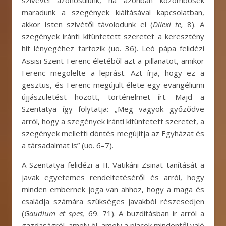
maradunk a szegények kiáltásával kapcsolatban,
akkor Isten szívétől távolodunk el (
Dilexi te,
8). A
szegények iránti kitüntetett szeretet a keresztény
hit lényegéhez tartozik (uo. 36). Leó pápa felidézi
Assisi Szent Ferenc életéből azt a pillanatot, amikor
Ferenc megölelte a leprást. Azt írja, hogy ez a
gesztus, és Ferenc megújult élete egy evangéliumi
újjászületést hozott, történelmet írt. Majd a
Szentatya így folytatja: „Meg vagyok győződve
arról, hogy a szegények iránti kitüntetett szeretet, a
szegények melletti döntés megújítja az Egyházat és
a társadalmat is” (uo. 6–7).
A Szentatya felidézi a II. Vatikáni Zsinat tanítását a
javak egyetemes rendeltetéséről és arról, hogy
minden embernek joga van ahhoz, hogy a maga és
családja számára szükséges javakból részesedjen
(
Gaudium et spes,
69. 71). A buzdításban ír arról a
gazdaságról, amely öl, amely a piacok mindentől való