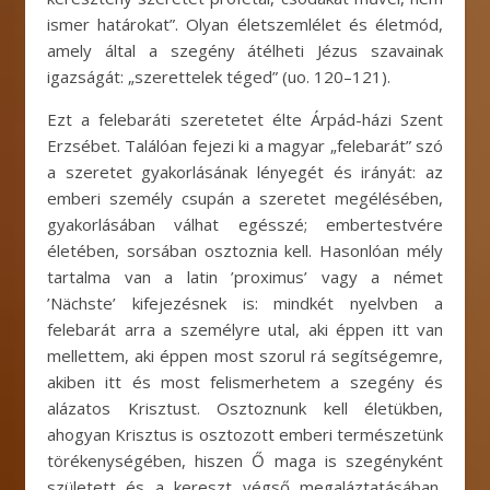
ismer határokat”. Olyan életszemlélet és életmód,
amely által a szegény átélheti Jézus szavainak
igazságát: „szerettelek téged” (uo. 120–121).
Ezt a felebaráti szeretetet élte Árpád-házi Szent
Erzsébet. Találóan fejezi ki a magyar „felebarát” szó
a szeretet gyakorlásának lényegét és irányát: az
emberi személy csupán a szeretet megélésében,
gyakorlásában válhat egésszé; embertestvére
életében, sorsában osztoznia kell. Hasonlóan mély
tartalma van a latin ’proximus’ vagy a német
’Nächste’ kifejezésnek is: mindkét nyelvben a
felebarát arra a személyre utal, aki éppen itt van
mellettem, aki éppen most szorul rá segítségemre,
akiben itt és most felismerhetem a szegény és
alázatos Krisztust. Osztoznunk kell életükben,
ahogyan Krisztus is osztozott emberi természetünk
törékenységében, hiszen Ő maga is szegényként
született és a kereszt végső megaláztatásában,