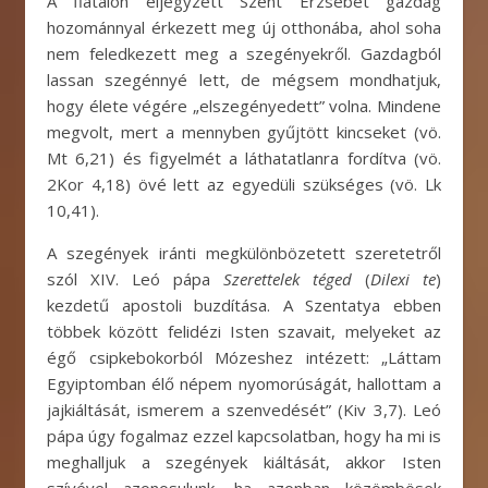
A fiatalon eljegyzett Szent Erzsébet gazdag
hozománnyal érkezett meg új otthonába, ahol soha
nem feledkezett meg a szegényekről. Gazdagból
lassan szegénnyé lett, de mégsem mondhatjuk,
hogy élete végére „elszegényedett” volna. Mindene
megvolt, mert a mennyben gyűjtött kincseket (vö.
Mt 6,21) és figyelmét a láthatatlanra fordítva (vö.
2Kor 4,18) övé lett az egyedüli szükséges (vö. Lk
10,41).
A szegények iránti megkülönbözetett szeretetről
szól XIV. Leó pápa
Szerettelek téged
(
Dilexi te
)
kezdetű apostoli buzdítása. A Szentatya ebben
többek között felidézi Isten szavait, melyeket az
égő csipkebokorból Mózeshez intézett: „Láttam
Egyiptomban élő népem nyomorúságát, hallottam a
jajkiáltását, ismerem a szenvedését” (Kiv 3,7). Leó
pápa úgy fogalmaz ezzel kapcsolatban, hogy ha mi is
meghalljuk a szegények kiáltását, akkor Isten
szívével azonosulunk, ha azonban közömbösek