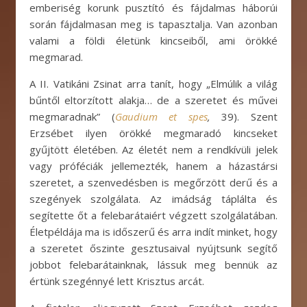
emberiség korunk pusztító és fájdalmas háborúi
során fájdalmasan meg is tapasztalja. Van azonban
valami a földi életünk kincseiből, ami örökké
megmarad.
A II. Vatikáni Zsinat arra tanít, hogy „Elmúlik a világ
bűntől eltorzított alakja… de a szeretet és művei
megmaradnak” (
Gaudium et spes
,
39). Szent
Erzsébet ilyen örökké megmaradó kincseket
gyűjtött életében. Az életét nem a rendkívüli jelek
vagy próféciák jellemezték, hanem a házastársi
szeretet, a szenvedésben is megőrzött derű és a
szegények szolgálata. Az imádság táplálta és
segítette őt a felebarátaiért végzett szolgálatában.
Életpéldája ma is időszerű és arra indít minket, hogy
a szeretet őszinte gesztusaival nyújtsunk segítő
jobbot felebarátainknak, lássuk meg bennük az
értünk szegénnyé lett Krisztus arcát.