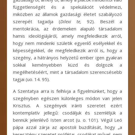
függetlenségét és a spekulációt védelmezi,
miközben az államok gazdasági életet szabályozó
szerepét tagadja (
Dilexi te,
92). Beszél a
meritokrácia, az érdemeken alapuló társadalom
hamis ideológiájáról, amely megfeledkezik arról,
hogy nem mindenki születik egyenlő esélyekkel és
képességekkel, de megfeledkezik arról is, hogy a
szegény, a hátrányos helyzetű ember igen gyakran
sokkal keményebben küzd és dolgozik a
megélhetéséért, mint a társadalom szerencsésebb
tagjai (uo. 14. 95).
A Szentatya arra is felhívja a figyelmünket, hogy a
szegényben egészen különleges módon van jelen
Krisztus. A szegények iránti szeretet ezért
kontemplatív jellegű: csodáljuk és szemléljük a
bennük jelenlévő Isten arcot (u. o. 101). Végül Leó
pápa azzal zárja az apostoli buzdítását, hogy „a
keresztény szeretet prófétai, csodákat művel, nem