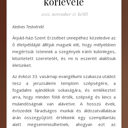
körlevele
2025. november 17. hétfő
Kedves Testvérek!
Árpád-házi Szent Erzsébet ünnepéhez közeledve az
ő életpéldáját állítjuk magunk elé, hogy mélyebben
megértsük Istennek a szegények iránti különleges,
kitüntetett szeretetét, és mi is eszerint alakítsuk
életünket.
Az évközi 33. vasárnap evangéliumi szakasza utalást
tesz a jeruzsálemi templom szépségére, a
fogadalmi ajándékok sokaságára, és emlékeztet
arra, hogy minden földi érték, szépség és kincs a
mulandóságnak van alávetve. A hosszú évek,
évtizedek fáradságos munkái és áldozatvállalásai
árán összegyűjtött értékeink egy szempillantás
alatt megsemmisülhetnek, ahogyan ezt az