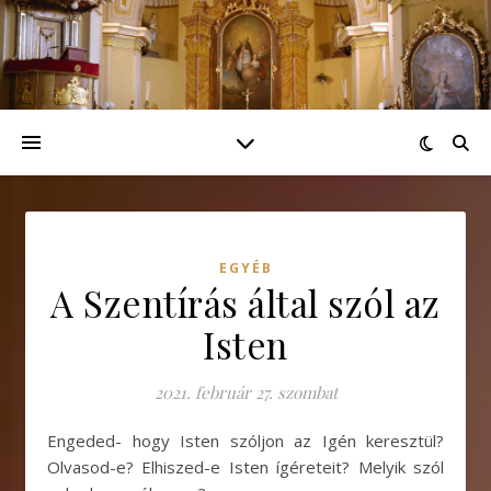
EGYÉB
A Szentírás által szól az
Isten
2021. február 27. szombat
Engeded- hogy Isten szóljon az Igén keresztül?
Olvasod-e? Elhiszed-e Isten ígéreteit? Melyik szól