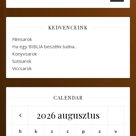
KEDVENCEINK
Filmsarok
Ha egy BIBLIA beszélni tudna…
Könyvsarok
Sütisarok
Viccsarok
CALENDAR
2026
augusztus
h
k
s
c
p
s
v