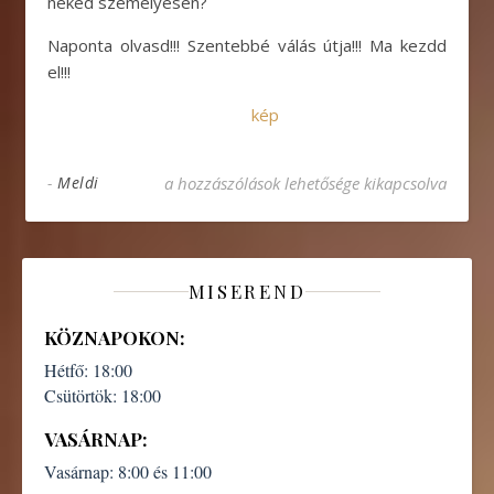
neked személyesen?
Naponta olvasd!!! Szentebbé válás útja!!! Ma kezdd
el!!!
kép
A Szentírás által szól az Isten bejegyzéshez
-
Meldi
a hozzászólások lehetősége kikapcsolva
MISEREND
KÖZNAPOKON:
Hétfő:
18:00
Csütörtök:
18:00
VASÁRNAP:
Vasárnap:
8:00 és 11:00