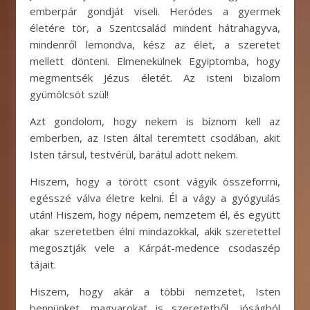
emberpár gondját viseli. Heródes a gyermek
életére tör, a Szentcsalád mindent hátrahagyva,
mindenről lemondva, kész az élet, a szeretet
mellett dönteni. Elmenekülnek Egyiptomba, hogy
megmentsék Jézus életét. Az isteni bizalom
gyümölcsöt szül!
Azt gondolom, hogy nekem is bíznom kell az
emberben, az Isten által teremtett csodában, akit
Isten társul, testvérül, barátul adott nekem.
Hiszem, hogy a törött csont vágyik összeforrni,
egésszé válva életre kelni. Él a vágy a gyógyulás
után! Hiszem, hogy népem, nemzetem él, és együtt
akar szeretetben élni mindazokkal, akik szeretettel
megosztják vele a Kárpát-medence csodaszép
tájait.
Hiszem, hogy akár a többi nemzetet, Isten
bennünket, magyarokat is szeretetből, jóságból