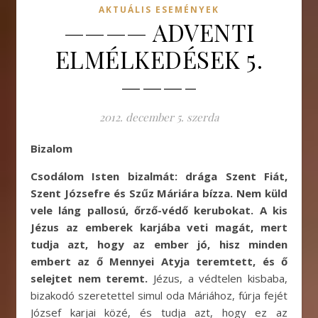
AKTUÁLIS ESEMÉNYEK
———— ADVENTI
ELMÉLKEDÉSEK 5.
———–
2012. december 5. szerda
Bizalom
Csodálom Isten bizalmát: drága Szent Fiát,
Szent Józsefre és Szűz Máriára bízza. Nem küld
vele láng pallosú, őrző-védő kerubokat. A kis
Jézus az emberek karjába veti magát, mert
tudja azt, hogy az ember jó, hisz minden
embert az ő Mennyei Atyja teremtett, és ő
selejtet nem teremt.
Jézus, a védtelen kisbaba,
bizakodó szeretettel simul oda Máriához, fúrja fejét
József karjai közé, és tudja azt, hogy ez az