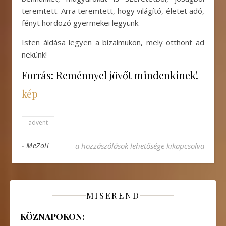
teremtett. Arra teremtett, hogy világító, életet adó,
fényt hordozó gyermekei legyünk.
Isten áldása legyen a bizalmukon, mely otthont ad
nekünk!
Forrás: Reménnyel jövőt mindenkinek!
kép
advent
———— ADVENTI ELMÉLKEDÉSEK 5.———– bej
-
MeZoli
a hozzászólások lehetősége kikapcsolva
MISEREND
KÖZNAPOKON: