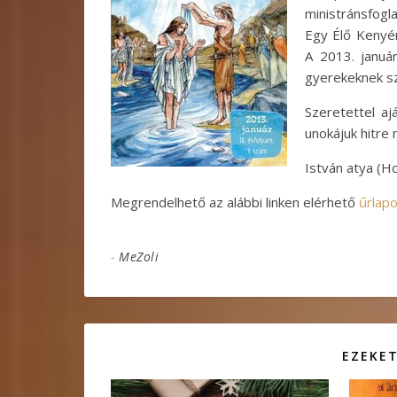
ministránsfogl
Egy Élő Kenyér
A 2013. januá
gyerekeknek sz
Szeretettel aj
unokájuk hitre 
István atya (H
Megrendelhető az alábbi linken elérhető
űrlap
-
MeZoli
EZEKET