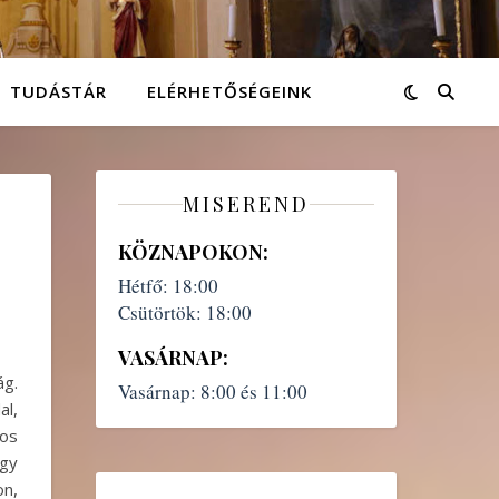
TUDÁSTÁR
ELÉRHETŐSÉGEINK
MISEREND
KÖZNAPOKON:
Hétfő:
18:00
Csütörtök:
18:00
VASÁRNAP:
ág.
Vasárnap:
8:00 és 11:00
al,
kos
ogy
on,