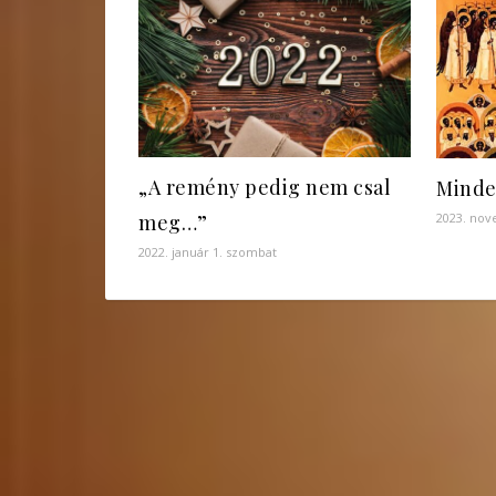
„A remény pedig nem csal
Minde
meg…”
2023. nov
2022. január 1. szombat