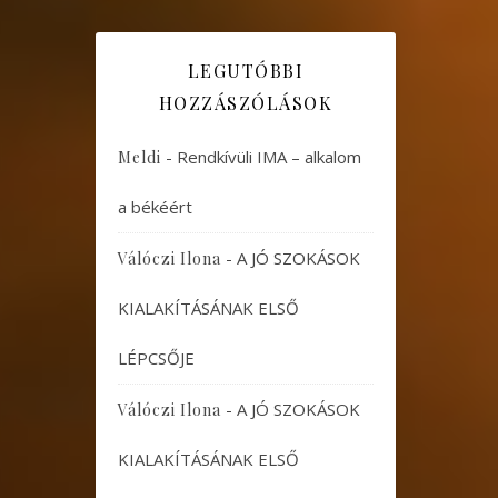
LEGUTÓBBI
HOZZÁSZÓLÁSOK
-
Rendkívüli IMA – alkalom
Meldi
a békéért
-
A JÓ SZOKÁSOK
Válóczi Ilona
KIALAKÍTÁSÁNAK ELSŐ
LÉPCSŐJE
-
A JÓ SZOKÁSOK
Válóczi Ilona
KIALAKÍTÁSÁNAK ELSŐ