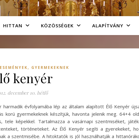
HITTAN
KÖZÖSSÉGEK
ALAPÍTVÁNY
,
 ESEMÉNYEK
GYERMEKEKNEK
lő kenyér
012. december 10. hétfő
r harmadik évfolyamába lép az általam alapított Élő Kenyér újs
lás korú gyermekeknek készítjük, havonta jelenik meg. 64+4 old
s, tele képekkel. Tartalmazza a vasárnapi szentmiséket, játé
zenteket, történeteket. Az Élő Kenyér segíti a gyerekeket, h
ak a szentmisébe. A hitoktatók is jól használhatják a hittanórák