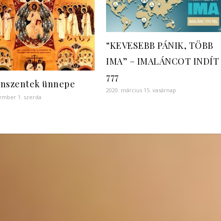
“KEVESEBB PÁNIK, TÖBB
IMA” – IMALÁNCOT INDÍT
777
nszentek ünnepe
2020. március 15. vasárnap
ember 1. szerda