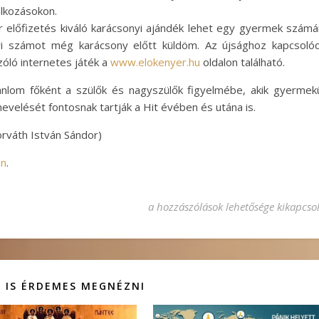
alkozásokon.
 előfizetés kiváló karácsonyi ajándék lehet egy gyermek számá
ri számot még karácsony előtt küldöm. Az újsághoz kapcsoló
óló internetes játék a
www.elokenyer.hu
oldalon található.
ánlom főként a szülők és nagyszülők figyelmébe, akik gyermek
nevelését fontosnak tartják a Hit évében és utána is.
orváth István Sándor)
on
.
Élő kenyér bejegyzéshez
a hozzászólások lehetősége kikapcso
 IS ÉRDEMES MEGNÉZNI