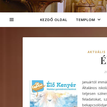
KEZDŐ OLDAL
TEMPLOM
AKTUÁLIS
É
2
Januártól immá
Általános isko
teljesen színe
feladatokat, s
bekapcsolódjan