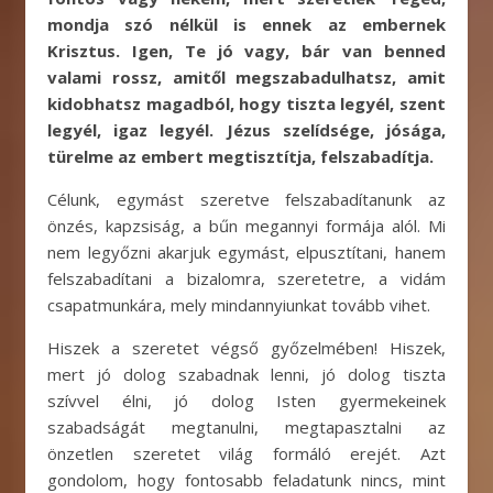
mondja szó nélkül is ennek az embernek
Krisztus. Igen, Te jó vagy, bár van benned
valami rossz, amitől megszabadulhatsz, amit
kidobhatsz magadból, hogy tiszta legyél, szent
legyél, igaz legyél. Jézus szelídsége, jósága,
türelme az embert megtisztítja, felszabadítja.
Célunk, egymást szeretve felszabadítanunk az
önzés, kapzsiság, a bűn megannyi formája alól. Mi
nem legyőzni akarjuk egymást, elpusztítani, hanem
felszabadítani a bizalomra, szeretetre, a vidám
csapatmunkára, mely mindannyiunkat tovább vihet.
Hiszek a szeretet végső győzelmében! Hiszek,
mert jó dolog szabadnak lenni, jó dolog tiszta
szívvel élni, jó dolog Isten gyermekeinek
szabadságát megtanulni, megtapasztalni az
önzetlen szeretet világ formáló erejét. Azt
gondolom, hogy fontosabb feladatunk nincs, mint