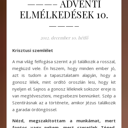
———– ADVENTI
ELMÉLKEDÉSEK 10.
———–
2012. december 10. hétfő
Krisztusi szemlélet
A mai világ felfogása szerint a jó találkozik a rosszal,
megküzd vele. Én hiszem, hogy minden ember jó,
azt is tudom a tapasztalataim alapján, hogy a
gonosz lélek, mint ordító oroszlán lesi, hogy kit
nyeljen el. Sajnos a gonosz léleknek sokszor ereje is
van megtéveszteni, megsebezni bennünket. Szép a
Szentírásnak az a története, amikor Jézus találkozik
a garadai ördöngössel.
Nézd, megszakítottam a munkámat, mert
fontos vagy nekem, mert szeretlek Téged,