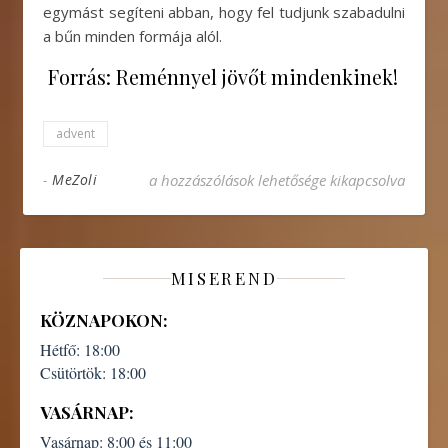
egymást segíteni abban, hogy fel tudjunk szabadulni
a bűn minden formája alól.
Forrás: Reménnyel jövőt mindenkinek!
advent
———– ADVENTI ELMÉLKEDÉSEK 10.———– be
-
MeZoli
a hozzászólások lehetősége kikapcsolva
MISEREND
KÖZNAPOKON:
Hétfő:
18:00
Csütörtök:
18:00
VASÁRNAP:
Vasárnap:
8:00 és 11:00