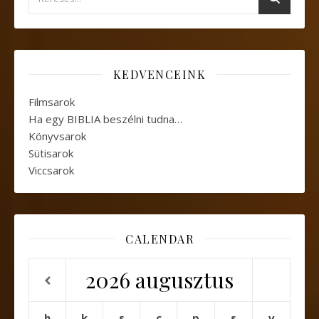
KEDVENCEINK
Filmsarok
Ha egy BIBLIA beszélni tudna…
Könyvsarok
Sütisarok
Viccsarok
CALENDAR
2026
augusztus
h
k
s
c
p
s
v