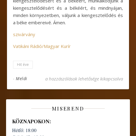
kiengesztelődésért és a békéért, munkálkodjunk a
kiengesztelődésért és a békéért, és mindnyájan,
minden környezetben, váljunk a kiengesztelődés és
a béke embereivé. Ámen.
szivárvány
Vatikáni Rádió/Magyar Kurír
Hit éve
Ferenc pápa homíliája a béke imavirrasztáso
-
Meldi
a hozzászólások lehetősége kikapcsolva
MISEREND
KÖZNAPOKON:
Hétfő:
18:00