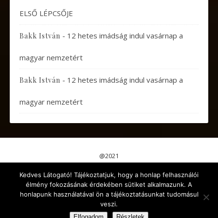
ELSŐ LÉPCSŐJE
-
12 hetes imádság indul vasárnap a
Bakk István
magyar nemzetért
-
12 hetes imádság indul vasárnap a
Bakk István
magyar nemzetért
@2021
Pápai Gondolatok
Koncertek, Előadások
Kedves Látogató! Tájékoztatjuk, hogy a honlap felhasználói
Aktuális események
Érdekes cikkek
Gyermekeknek
élmény fokozásának érdekében sütiket alkalmazunk. A
Kikapcsolódás
Egyéb
honlapunk használatával ön a tájékoztatásunkat tudomásul
veszi.
Ashe a sablont készítette:
WP Royal
.
Elfogadom
Részletek