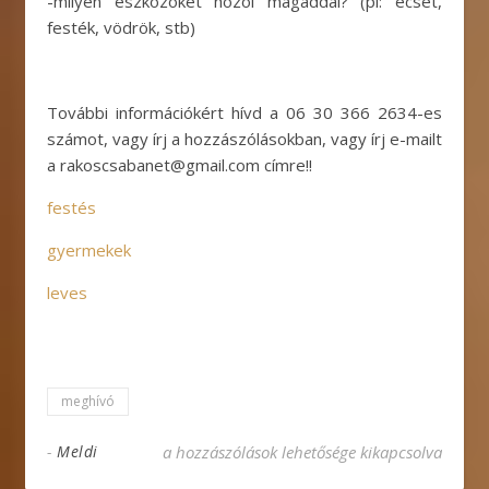
-milyen eszközöket hozol magaddal? (pl: ecset,
festék, vödrök, stb)
További információkért hívd a 06 30 366 2634-es
számot, vagy írj a hozzászólásokban, vagy írj e-mailt
a rakoscsabanet@gmail.com címre!!
festés
gyermekek
leves
meghívó
Hittanterem festése bejegyzéshez
-
Meldi
a hozzászólások lehetősége kikapcsolva