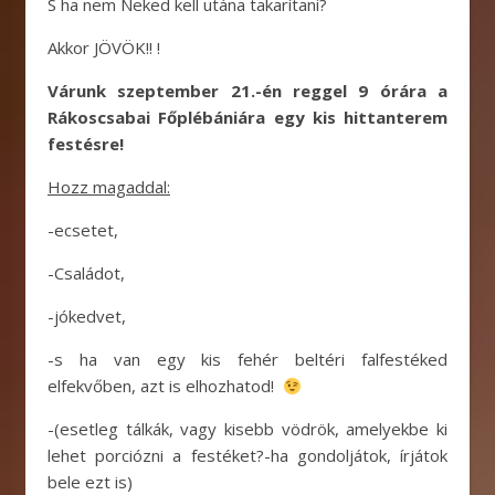
S ha nem Neked kell utána takarítani?
Akkor JÖVÖK!! !
Várunk szeptember 21.-én reggel 9 órára a
Rákoscsabai Főplébániára egy kis hittanterem
festésre!
Hozz magaddal:
-ecsetet,
-Családot,
-jókedvet,
-s ha van egy kis fehér beltéri falfestéked
elfekvőben, azt is elhozhatod!
-(esetleg tálkák, vagy kisebb vödrök, amelyekbe ki
lehet porciózni a festéket?-ha gondoljátok, írjátok
bele ezt is)