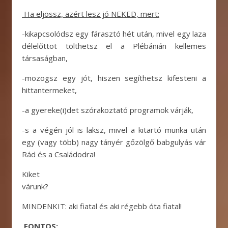
Ha eljössz, azért lesz jó NEKED, mert:
-kikapcsolódsz egy fárasztó hét után, mivel egy laza
délelőttöt tölthetsz el a Plébánián kellemes
társaságban,
-mozogsz egy jót, hiszen segíthetsz kifesteni a
hittantermeket,
-a gyereke(i)det szórakoztató programok várják,
-s a végén jól is laksz, mivel a kitartó munka után
egy (vagy több) nagy tányér gőzölgő babgulyás vár
Rád és a Családodra!
Kiket
várunk?
MINDENKIT: aki fiatal és aki régebb óta fiatal!
FONTOS: