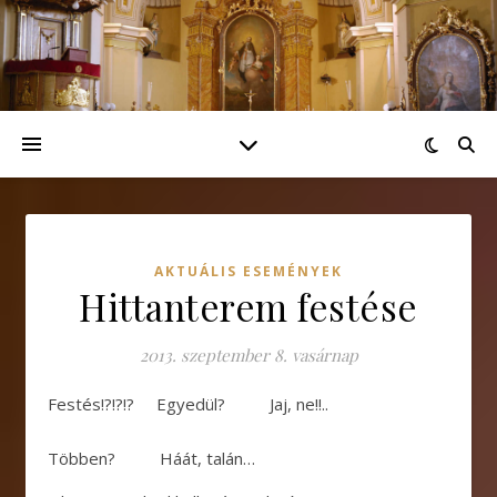
AKTUÁLIS ESEMÉNYEK
Hittanterem festése
2013. szeptember 8. vasárnap
Festés!?!?!? Egyedül? Jaj, ne!!..
Többen? Háát, talán…