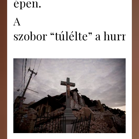
épen.
A
szobor “túlélte” a hurrik