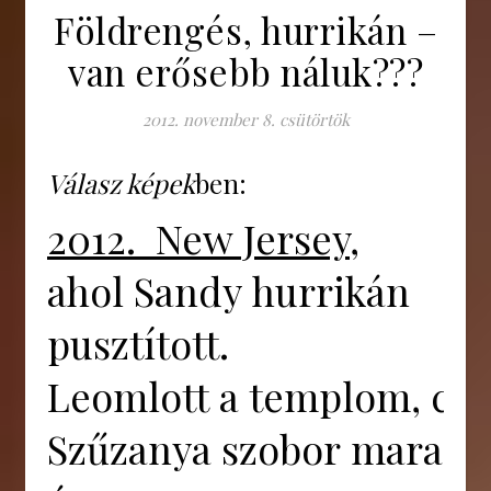
Földrengés, hurrikán –
van erősebb náluk???
2012. november 8. csütörtök
Válasz képek
ben:
2012. New Jersey
,
ahol Sandy hurrikán
pusztított.
Leomlott a templom, csa
Szűzanya szobor marad