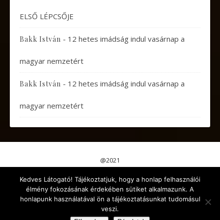
ELSŐ LÉPCSŐJE
-
12 hetes imádság indul vasárnap a
Bakk István
magyar nemzetért
-
12 hetes imádság indul vasárnap a
Bakk István
magyar nemzetért
@2021
Pápai Gondolatok
Koncertek, Előadások
Kedves Látogató! Tájékoztatjuk, hogy a honlap felhasználói
Aktuális események
Érdekes cikkek
Gyermekeknek
élmény fokozásának érdekében sütiket alkalmazunk. A
Kikapcsolódás
Egyéb
honlapunk használatával ön a tájékoztatásunkat tudomásul
veszi.
Ashe a sablont készítette:
WP Royal
.