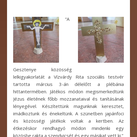
“A
Gesztenye közösség
lelkigyakorlatát a Vízvárdy Rita szociális testvér
tartotta március 3-án délelőtt a plébánia
hittantermében. Játékos módon megismerkedtünk
Jézus életének főbb mozzanataival és tanításának
lényegével. Készítettünk magunknak keresztet,
imádkoztunk és énekeltünk. A szünetben japánfoci
és közösségi játékok voltak a kertben. Az
étkezéskor rendhagyó módon mindenki egy
közösbe rakta a szendvicsét és egy másikat vett ki.”