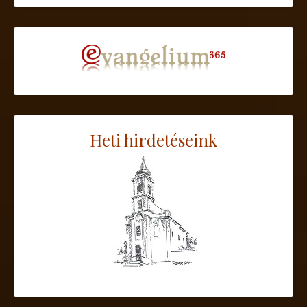
Heti hirdetéseink