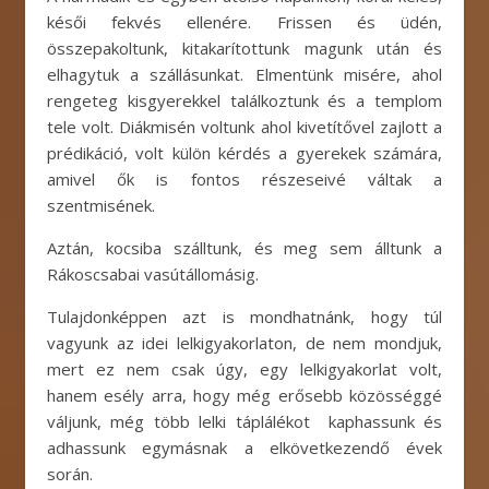
késői fekvés ellenére. Frissen és üdén,
összepakoltunk, kitakarítottunk magunk után és
elhagytuk a szállásunkat. Elmentünk misére, ahol
rengeteg kisgyerekkel találkoztunk és a templom
tele volt. Diákmisén voltunk ahol kivetítővel zajlott a
prédikáció, volt külön kérdés a gyerekek számára,
amivel ők is fontos részeseivé váltak a
szentmisének.
Aztán, kocsiba szálltunk, és meg sem álltunk a
Rákoscsabai vasútállomásig.
Tulajdonképpen azt is mondhatnánk, hogy túl
vagyunk az idei lelkigyakorlaton, de nem mondjuk,
mert ez nem csak úgy, egy lelkigyakorlat volt,
hanem esély arra, hogy még erősebb közösséggé
váljunk, még több lelki táplálékot kaphassunk és
adhassunk egymásnak a elkövetkezendő évek
során.