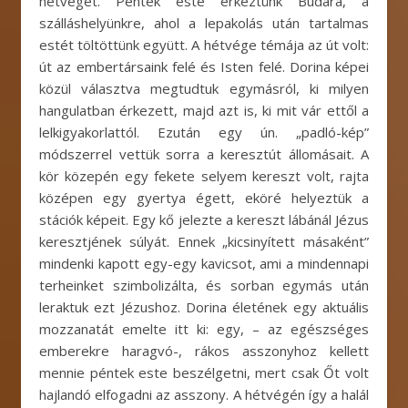
hétvégét. Péntek este érkeztünk Budára, a
szálláshelyünkre, ahol a lepakolás után tartalmas
estét töltöttünk együtt. A hétvége témája az út volt:
út az embertársaink felé és Isten felé. Dorina képei
közül választva megtudtuk egymásról, ki milyen
hangulatban érkezett, majd azt is, ki mit vár ettől a
lelkigyakorlattól. Ezután egy ún. „padló-kép”
módszerrel vettük sorra a keresztút állomásait. A
kör közepén egy fekete selyem kereszt volt, rajta
középen egy gyertya égett, eköré helyeztük a
stációk képeit. Egy kő jelezte a kereszt lábánál Jézus
keresztjének súlyát. Ennek „kicsinyített másaként”
mindenki kapott egy-egy kavicsot, ami a mindennapi
terheinket szimbolizálta, és sorban egymás után
leraktuk ezt Jézushoz. Dorina életének egy aktuális
mozzanatát emelte itt ki: egy, – az egészséges
emberekre haragvó-, rákos asszonyhoz kellett
mennie péntek este beszélgetni, mert csak Őt volt
hajlandó elfogadni az asszony. A hétvégén így a halál