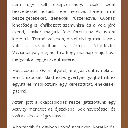
sem úgy kell elképzelni,hogy csak szent
beszédekkel lettünk tele nyomva, hanem mint
beszélgetéseket, zenékkel fűszerezve. Gyónási
lehetőség is kínálkozott számunkra és a vele járó
csend, amikor magunk felé fordultunk és Istent
kerestük. Természetesen, mivel elvileg már tavasz
volt a szabadban is jártunk, felfedeztük
Vicziántanyát, megnéztük, hogy másnap majd hova
megyünk a reggeli szentmisére.
Elbúcsúztunk Gyuri atyától, megköszöntük neki az
elmúlt napokat. Majd este, gyertyát gyújtottunk és
együtt el imádkoztunk egy keresztutat, énekekkel,
gitárral.
Aztán jött a kikapcsolódás része. Játszottunk egy
Activity menetet az éjszakába. Sok nevetéssel és
száraz tészta rágcsálással.
A harmadik és egyben utolsó napunkon, korai kelés,