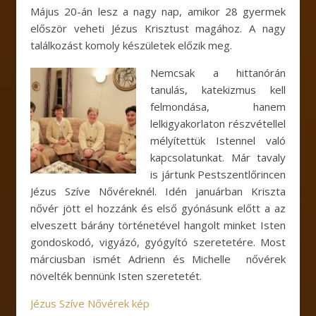
Május 20-án lesz a nagy nap, amikor 28 gyermek
először veheti Jézus Krisztust magához. A nagy
találkozást komoly készületek előzik meg.
Nemcsak a hittanórán
tanulás, katekizmus kell
felmondása, hanem
lelkigyakorlaton részvétellel
mélyítettük Istennel való
kapcsolatunkat. Már tavaly
is jártunk Pestszentlőrincen
Jézus Szíve Nővéreknél. Idén januárban Kriszta
nővér jött el hozzánk és első gyónásunk előtt a az
elveszett bárány történetével hangolt minket Isten
gondoskodó, vigyázó, gyógyító szeretetére. Most
márciusban ismét Adrienn és Michelle nővérek
növelték bennünk Isten szeretetét.
Jézus Szíve Nővérek kép