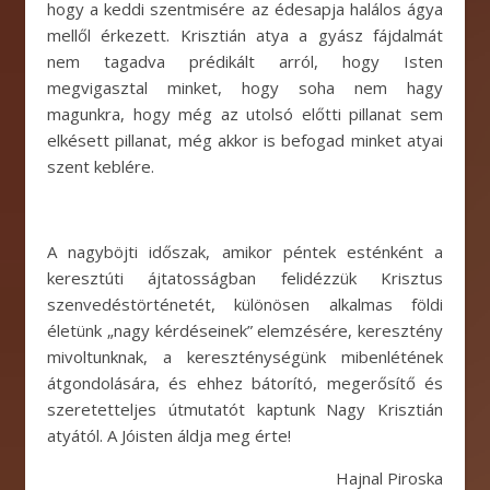
hogy a keddi szentmisére az édesapja halálos ágya
mellől érkezett. Krisztián atya a gyász fájdalmát
nem tagadva prédikált arról, hogy Isten
megvigasztal minket, hogy soha nem hagy
magunkra, hogy még az utolsó előtti pillanat sem
elkésett pillanat, még akkor is befogad minket atyai
szent keblére.
A nagyböjti időszak, amikor péntek esténként a
keresztúti ájtatosságban felidézzük Krisztus
szenvedéstörténetét, különösen alkalmas földi
életünk „nagy kérdéseinek” elemzésére, keresztény
mivoltunknak, a kereszténységünk mibenlétének
átgondolására, és ehhez bátorító, megerősítő és
szeretetteljes útmutatót kaptunk Nagy Krisztián
atyától. A Jóisten áldja meg érte!
Hajnal Piroska