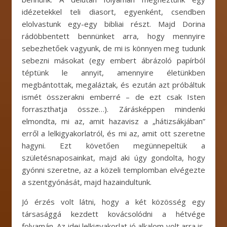
idézetekkel teli diasort, egyenként, csendben
elolvastunk egy-egy bibliai részt. Majd Dorina
rádöbbentett bennünket arra, hogy mennyire
sebezhetőek vagyunk, de mi is könnyen meg tudunk
sebezni másokat (egy embert ábrázoló papírból
téptünk le annyit, amennyire életünkben
megbántottak, megaláztak, és ezután azt próbáltuk
ismét összerakni emberré – de ezt csak Isten
forraszthatja össze…). Zárásképpen mindenki
elmondta, mi az, amit hazavisz a „hátizsákjában”
erről a lelkigyakorlatról, és mi az, amit ott szeretne
hagyni. Ezt követően megünnepeltük a
születésnaposainkat, majd aki úgy gondolta, hogy
gyónni szeretne, az a közeli templomban elvégezte
a szentgyónását, majd hazaindultunk.
Jó érzés volt látni, hogy a két közösség egy
társasággá kezdett kovácsolódni a hétvége
folyamán. Az idei lelkigyakorlat jó alkalom volt arra is,