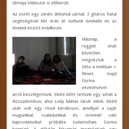
témája többször is előkerült.
Az estét egy zenés áhítattal zártuk: 3 gitáros fiatal
segítségével két órán át tudtunk énekelni és az
énekek között imádkozni.
Másnap, a
reggeli imát
követően
megnéztük a
Séta a múltban c.
filmet, majd
Dorina
vezetésével
arról beszélgettünk. Ebéd előtt tettünk egy sétát a
Rózsadombon, ahol szép kilátás tárult elénk. Ebéd
után volt egy rövid kérdéssor, amellyel a saját
magunkkal, családunkkal és Istennel való
kapcsolatunkat próbálta tudatosítani Dorina
bennünk. A délután folyamán megnéztünk egy