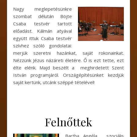
Nagy meglepetésünkre
szombat délután Böjte
Csaba testvér tartott
előadást. Kálmán atyával
együtt ittuk Csaba testvér
szívhez szóló gondolatai:
merjük szeretni hazánkat, saját rokonainkat.
Nézzünk Jézus názáreti életére. Ő is ezt tette, ezt
élte elénk. Majd beszélt a meghirdetett Szent
István programjáról. Országépítésünket kezdjük
saját kertünk, utcánk széppé tételével!
Felnőttek
Bartha Angéla , szociális