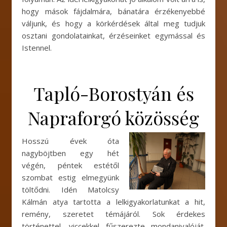
hogy mások fájdalmára, bánatára érzékenyebbé
váljunk, és hogy a körkérdések által meg tudjuk
osztani gondolatainkat, érzéseinket egymással és
Istennel.
Tapló-Borostyán és
Napraforgó közösség
Hosszú évek óta
nagyböjtben egy hét
végén, péntek estétől
szombat estig elmegyünk
töltődni. Idén Matolcsy
Kálmán atya tartotta a lelkigyakorlatunkat a hit,
remény, szeretet témájáról. Sok érdekes
történettel, viccekkel fűszerezte mondanivalóját.