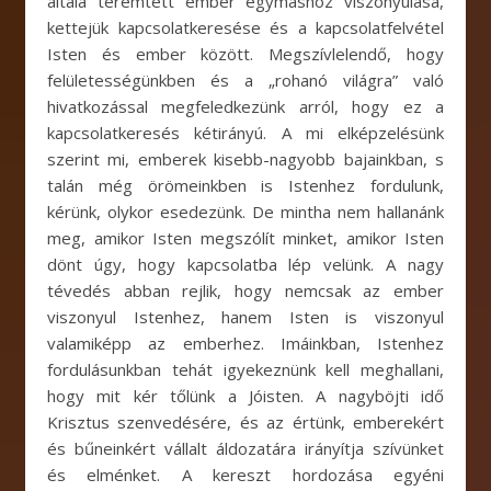
általa teremtett ember egymáshoz viszonyulása,
kettejük kapcsolatkeresése és a kapcsolatfelvétel
Isten és ember között. Megszívlelendő, hogy
felületességünkben és a „rohanó világra” való
hivatkozással megfeledkezünk arról, hogy ez a
kapcsolatkeresés kétirányú. A mi elképzelésünk
szerint mi, emberek kisebb-nagyobb bajainkban, s
talán még örömeinkben is Istenhez fordulunk,
kérünk, olykor esedezünk. De mintha nem hallanánk
meg, amikor Isten megszólít minket, amikor Isten
dönt úgy, hogy kapcsolatba lép velünk. A nagy
tévedés abban rejlik, hogy nemcsak az ember
viszonyul Istenhez, hanem Isten is viszonyul
valamiképp az emberhez. Imáinkban, Istenhez
fordulásunkban tehát igyekeznünk kell meghallani,
hogy mit kér tőlünk a Jóisten. A nagyböjti idő
Krisztus szenvedésére, és az értünk, emberekért
és bűneinkért vállalt áldozatára irányítja szívünket
és elménket. A kereszt hordozása egyéni