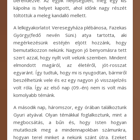
berendezve. Az egyik helyiségben, még egy kis
kápolna is helyet kapott, ahol időnk nagy részét
töltöttük a meleg kandalló mellett.
A lelkigyakorlatot Veresegyháza plébánosa, Fazekas
György(fedő nevén Süni.) atya tartotta, aki
megérkezésünk estéjén eljött hozzánk, hogy
bemutatkozzon nekünk. Nagyon jó benyomásra tett
szert azzal, hogy nyílt volt velünk szemben. Mindent
elmondott magáról, az életéről, jót-rosszat
egyaránt. Így tudtuk, hogy mi is nyugodtan, bármiről
beszélhetünk vele és ez egy nagyon jó visszajelzés
volt róla. Így az első nap (09.-én) nem is volt más
komolyabb témánk.
A második nap, háromszor, egy órában találkoztunk
Gyuri atyával. Olyan témákkal foglalkoztunk, mint a
megbocsátás, a bűn és, hogy Isten hogyan
mutatkozik meg a mindennapokban számunkra,
hogyan terel minket a nekünk szánt útra. Ezeket