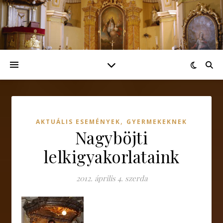
,
AKTUÁLIS ESEMÉNYEK
GYERMEKEKNEK
Nagyböjti
lelkigyakorlataink
2012. április 4. szerda