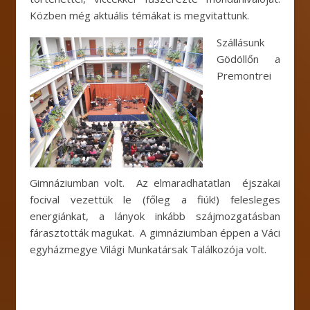
Közben még aktuális témákat is megvitattunk.
Szállásunk
Gödöllőn a
Premontrei
Gimnáziumban volt. Az elmaradhatatlan éjszakai
focival vezettük le (főleg a fiúk!) felesleges
energiánkat, a lányok inkább szájmozgatásban
fárasztották magukat. A gimnáziumban éppen a Váci
egyházmegye Világi Munkatársak Találkozója volt.