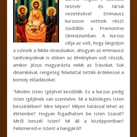
testvér és társai
vezetésével Emmausz
kurzuson vettünk részt
Gödöllőn a Premontrei
Gimnáziumban. A kurzus
célja az volt, hogy lángoljon
a szívünk a Biblia olvasásakor, ahogyan az emmauszi
tanítványoknak is ebben az élményben volt részük,
amikor Jézus magyarázta nekik az Írásokat. Sok
dinamikával, rengeteg feladattal tették érdekessé a
komoly előadásokat.
“Minden Isten Igéjével kezdődik. Ez a kurzus pedig
Isten Igéjének van szentelve. Mi a különleges Isten
beszédében? Mire képes? Milyen hatással lehet az
életembe? Hogyan fogadhatom be Isten Szavát?
Miről beszél Isten? Mi áll a középpontban?
Felismered-e Istent a hangjáról?