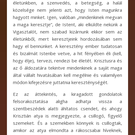
életünkben, a szenvedés, a betegség, a halál
közelsége nem jelenti azt, hogy Isten magunkra
hagyott minket. Igen, valóban „mindenkinek megvan
a maga keresztje”, de Istent, aki elküldte nekünk a
Vigasztalót, nem szabad kizárnunk ekkor sem az
életünkből, mert keresztjeink hordozásában sem
hagy el bennünket. A keresztény ember tudatosan
és bizalmát Istenbe vetve, a hit fényében éli (kell,
hogy élje), tervezi, rendezi be életét. Krisztusra és
az ő áldozatára tekintve mindenkinek a saját maga
által vállalt hivatásában kell megélnie és valamilyen
módon kifejezésre juttatnia kereszténységét.
Ez az áttekintés, a kiragadott gondolatok
felsorakoztatása aligha adhatja vissza a
szentbeszédek alatti áhítatos csendet, és ahogy
Krisztián atya is megjegyezte, a csillogó, figyelő
szemeket. És a szemekben könnyek is csillogtak,
amikor az atya elmondta a rákoscsabai híveknek,