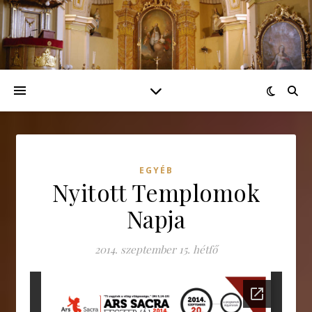
EGYÉB
Nyitott Templomok
Napja
2014. szeptember 15. hétfő