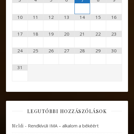
10
11
12
13
14
15
16
17
18
19
20
21
22
23
24
25
26
27
28
29
30
31
LEGUTÓBBI HOZZÁSZÓLÁSOK
-
Rendkívüli IMA – alkalom a békéért
Meldi