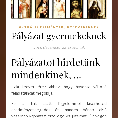
,
AKTUÁLIS ESEMÉNYEK
GYERMEKEKNEK
Pályázat gyermekeknek
2011. december 22. csütörtök
Pályázatot hirdetünk
mindenkinek, …
…aki kedvet érez ahhoz, hogy havonta változó
feladatainkat megoldja.
Ez a link alatt figyelemmel kísérheted
eredményességedet és minden hónap első
vasárnap kaphatsz érte egy kis jutalmat. Év végén