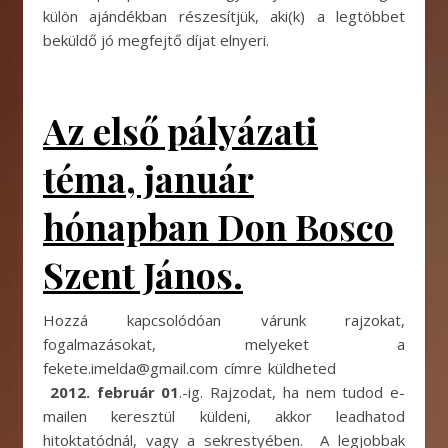
külön ajándékban részesítjük, aki(k) a legtöbbet
beküldő jó megfejtő díjat elnyeri.
Az első pályázati
téma, január
hónapban Don Bosco
Szent János.
Hozzá kapcsolódóan várunk rajzokat,
fogalmazásokat, melyeket a
fekete.imelda@gmail.com címre küldheted
2012. február 01
.-ig. Rajzodat, ha nem tudod e-
mailen keresztül küldeni, akkor leadhatod
hitoktatódnál, vagy a sekrestyében. A legjobbak