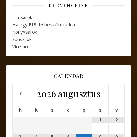
KEDVENCEINK
Filmsarok
Ha egy BIBLIA beszélni tudna…
Könyvsarok
Sütisarok
Viccsarok
CALENDAR
2026
augusztus
h
k
s
c
p
s
v
1
2
3
4
5
6
8
9
7