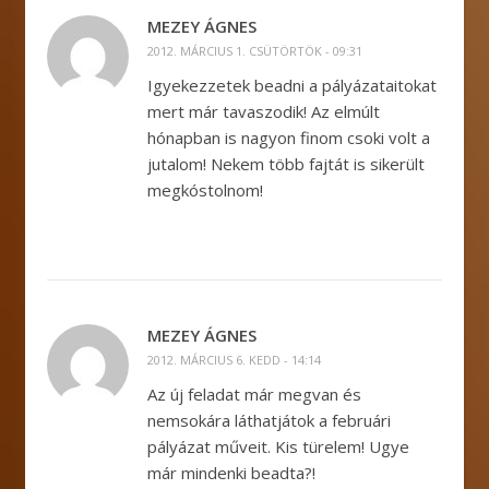
MEZEY ÁGNES
2012. MÁRCIUS 1. CSÜTÖRTÖK - 09:31
Igyekezzetek beadni a pályázataitokat
mert már tavaszodik! Az elmúlt
hónapban is nagyon finom csoki volt a
jutalom! Nekem több fajtát is sikerült
megkóstolnom!
MEZEY ÁGNES
2012. MÁRCIUS 6. KEDD - 14:14
Az új feladat már megvan és
nemsokára láthatjátok a februári
pályázat műveit. Kis türelem! Ugye
már mindenki beadta?!