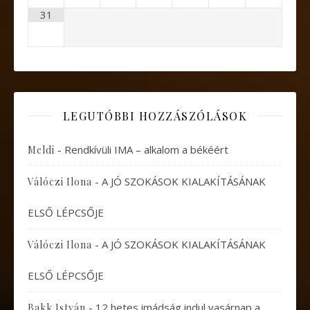
31
LEGUTÓBBI HOZZÁSZÓLÁSOK
-
Rendkívüli IMA – alkalom a békéért
Meldi
-
A JÓ SZOKÁSOK KIALAKÍTÁSÁNAK
Válóczi Ilona
ELSŐ LÉPCSŐJE
-
A JÓ SZOKÁSOK KIALAKÍTÁSÁNAK
Válóczi Ilona
ELSŐ LÉPCSŐJE
-
12 hetes imádság indul vasárnap a
Bakk István