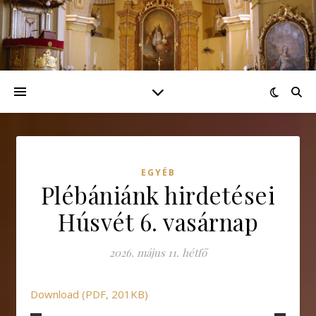
EGYÉB
Plébániánk hirdetései
Húsvét 6. vasárnap
2026. május 11. hétfő
Download (PDF, 201KB)