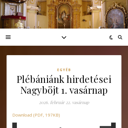
EGYÉB
Plébániánk hirdetései
Nagyböjt 1. vasárnap
2026. február 22. vasárnap
Download (PDF, 197KB)