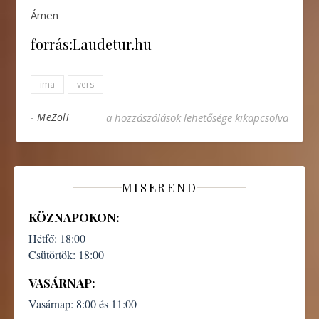
Ámen
forrás:Laudetur.hu
ima
vers
Pozsonyi Ágnes: Ima Rózsafüzér Királynéjáho
-
MeZoli
a hozzászólások lehetősége kikapcsolva
MISEREND
KÖZNAPOKON:
Hétfő:
18:00
Csütörtök:
18:00
VASÁRNAP:
Vasárnap:
8:00 és 11:00