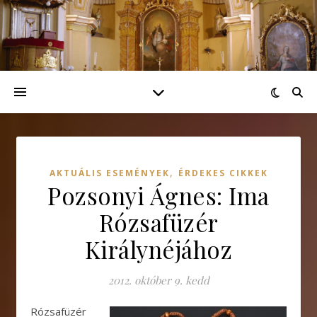
,
AKTUÁLIS ESEMÉNYEK
ÉRDEKES CIKKEK
Pozsonyi Ágnes: Ima
Rózsafüzér
Királynéjához
2012. október 9. kedd
Rózsafüzér