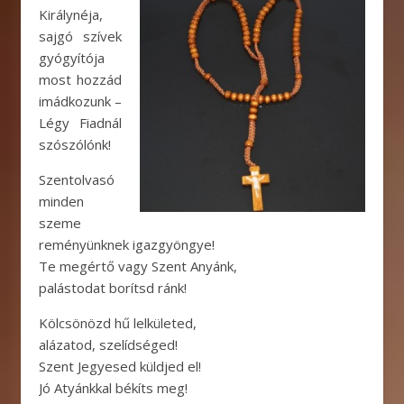
Királynéja,
sajgó szívek
gyógyítója
most hozzád
imádkozunk –
Légy Fiadnál
szószólónk!
Szentolvasó
minden
szeme
reményünknek igazgyöngye!
Te megértő vagy Szent Anyánk,
palástodat borítsd ránk!
Kölcsönözd hű lelkületed,
alázatod, szelídséged!
Szent Jegyesed küldjed el!
Jó Atyánkkal békíts meg!