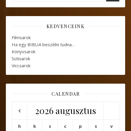
KEDVENCEINK
Filmsarok
Ha egy BIBLIA beszélni tudna…
Könyvsarok
Sütisarok
Viccsarok
CALENDAR
2026
augusztus
h
k
s
c
p
s
v