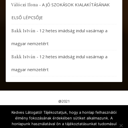
-
A JÓ SZOKÁSOK KIALAKÍTÁSÁNAK
Válóczi Ilona
ELSŐ LÉPCSŐJE
-
12 hetes imádság indul vasárnap a
Bakk István
magyar nemzetért
-
12 hetes imádság indul vasárnap a
Bakk István
magyar nemzetért
@2021
Pápai Gondolatok
Koncertek, Előadások
Kedves Látogató! Tájékoztatjuk, hogy a honlap felhasználói
Aktuális események
Érdekes cikkek
Gyermekeknek
élmény fokozásának érdekében sütiket alkalmazunk. A
Kikapcsolódás
Egyéb
honlapunk használatával ön a tájékoztatásunkat tudomásul