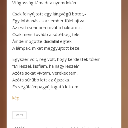
Világosság támadt a nyomdokán.
Csak felnyújtott egy lángvégű botot,-
Egy lobbanás- s az ember főlehajtva
Az esti csendben tovább baktatott.
Csak ment tovább a sötétség fele.
Ámde mögötte diadallal égtek
A lámpák, miket meggyújtott keze.
Egyszer volt, rég volt, hogy kérdezték tőlem:
“Mi leszel, kisfiam, ha nagy leszel?”
Azóta sokat vívtam, verekedtem,
Azóta sűrűbb lett az éjszaka.
És végül-lámpagyújtogató lettem.
kép
vers
Reményik Sándor: Lámpagyújtogató bejegyzé