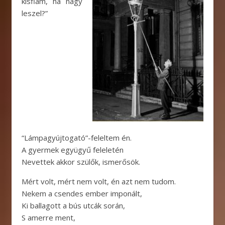
kisfiam, ha nagy
leszel?”
“Lámpagyújtogató”-feleltem én.
A gyermek együgyű feleletén
Nevettek akkor szülők, ismerősök.
Mért volt, mért nem volt, én azt nem tudom.
Nekem a csendes ember imponált,
Ki ballagott a bús utcák során,
S amerre ment,