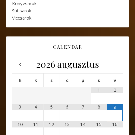
Könyvsarok
Sütisarok
Viccsarok
CALENDAR
2026
augusztus
h
k
s
c
p
s
v
1
2
3
4
5
6
7
8
9
10
11
12
13
14
15
16