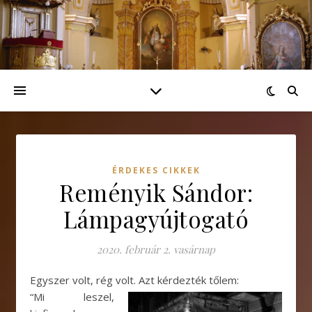
ÉRDEKES CIKKEK
Reményik Sándor:
Lámpagyújtogató
2020. február 2. vasárnap
Egyszer volt, rég volt. Azt kérdezték tőlem:
“Mi leszel,