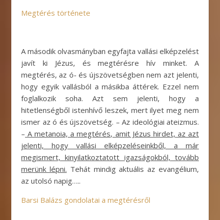
Megtérés története
A második olvasmányban egyfajta vallási elképzelést
javít ki Jézus, és megtérésre hív minket. A
megtérés, az ó- és újszövetségben nem azt jelenti,
hogy egyik vallásból a másikba áttérek. Ezzel nem
foglalkozik soha. Azt sem jelenti, hogy a
hitetlenségből istenhívő leszek, mert ilyet meg nem
ismer az ó és újszövetség. – Az ideológiai ateizmus.
–
A metanoia, a megtérés, amit Jézus hirdet, az azt
jelenti, hogy vallási elképzeléseinkből, a már
megismert, kinyilatkoztatott igazságokból, tovább
merünk lépni.
Tehát mindig aktuális az evangélium,
az utolsó napig…..
Barsi Balázs gondolatai a megtérésről