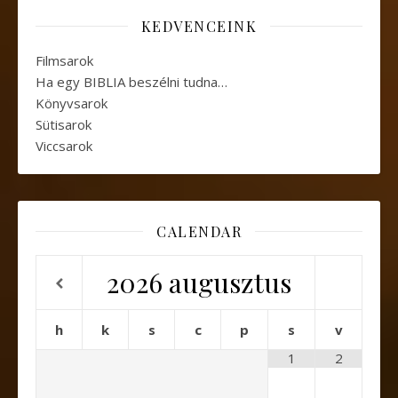
KEDVENCEINK
Filmsarok
Ha egy BIBLIA beszélni tudna…
Könyvsarok
Sütisarok
Viccsarok
CALENDAR
2026
augusztus
h
k
s
c
p
s
v
1
2