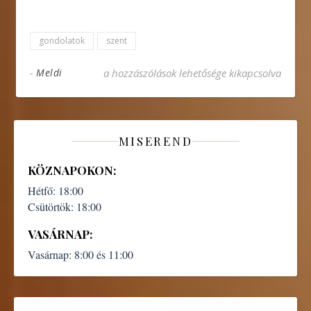
gondolatok
szent
Szent Pál megtérése bejegyzéshez
-
Meldi
a hozzászólások lehetősége kikapcsolva
MISEREND
KÖZNAPOKON:
Hétfő:
18:00
Csütörtök:
18:00
VASÁRNAP:
Vasárnap:
8:00 és 11:00