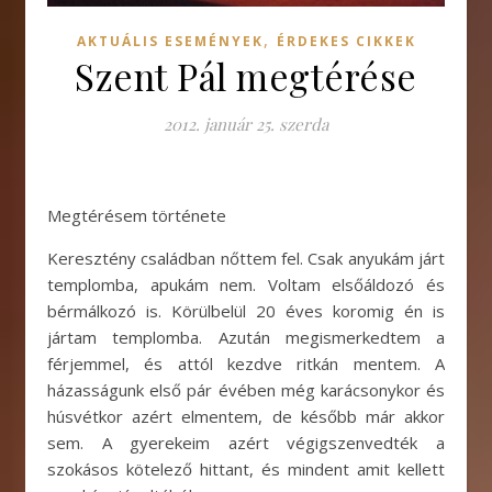
,
AKTUÁLIS ESEMÉNYEK
ÉRDEKES CIKKEK
Szent Pál megtérése
2012. január 25. szerda
Megtérésem története
Keresztény családban nőttem fel. Csak anyukám járt
templomba, apukám nem. Voltam elsőáldozó és
bérmálkozó is. Körülbelül 20 éves koromig én is
jártam templomba. Azután megismerkedtem a
férjemmel, és attól kezdve ritkán mentem. A
házasságunk első pár évében még karácsonykor és
húsvétkor azért elmentem, de később már akkor
sem. A gyerekeim azért végigszenvedték a
szokásos kötelező hittant, és mindent amit kellett