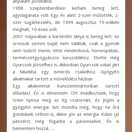
anyukám jóvoltából.
1998 szeptemberében kisfiam beteg lett,
agydaganata volt. Egy év alatt 2-szer műtötték, 2-
szer sugárkezelés, de 1999 augusztus 19-edikén
meghalt, 10 éves volt.
2001 májusában a barátnőm lánya is beteg lett. Az
orvosok semmi baját nem találtak, csak a gyerek
nem tudott menni. Vitte mindenhová, homeopátiás,
természetgyógyászos kuruzslókhoz. Elvitte még
Gyurcsok Józsefhez is. Akkoriban Gyurcsok sokat járt
a falunkba egy ismerős családhoz. Gyógyító
alkalmakat tartott a művelődési házban.
Egy alkalommal Kunszentmártonban tartott
előadást. Én is elmentem. Ott imádkoztunk, hogy
Isten nyissa meg az ég csatornáit, és jöjjön a
gyógyító energia. Azt mondta még, hogy ha őrá
gondolunk otthon is, akkor jön az energia. Külön (jó
pénzért) még fogadta a pácienseket. Én is
bementem hozzá……