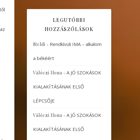
től
LEGUTÓBBI
HOZZÁSZÓLÁSOK
az
-
Rendkívüli IMA – alkalom
Meldi
a békéért
-
A JÓ SZOKÁSOK
Válóczi Ilona
KIALAKÍTÁSÁNAK ELSŐ
LÉPCSŐJE
-
A JÓ SZOKÁSOK
Válóczi Ilona
KIALAKÍTÁSÁNAK ELSŐ