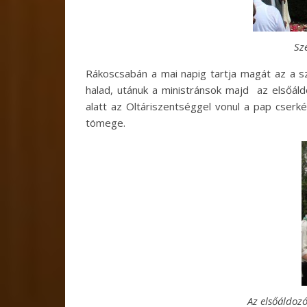
Sze
Rákoscsabán a mai napig tartja magát az a sz
halad, utánuk a ministránsok majd az elsőál
alatt az Oltáriszentséggel vonul a pap cser
tömege.
Az elsőáldozó