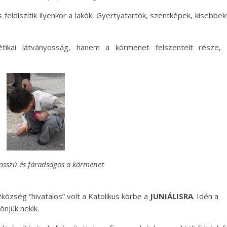
 feldíszítik ilyenkor a lakók. Gyertyatartók, szentképek, kisebbek
tikai látványosság, hanem a körmenet felszentelt része, 
osszú és fáradságos a körmenet
özség “hivatalos” volt a Katolikus körbe a
JUNIÁLISRA
. Idén a
önjük nekik.