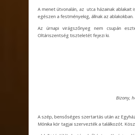
A menet útvonalán, az utca házainak ablakait is
egészen a festményekig, állnak az ablakokban.
Az úrnapi virágszőnyeg nem csupán eszté
Oltáriszentség tiszteletét fejezi ki.
Bizony, h
A szép, bensőséges szertartás után az Egyházk
Mónika kör tagjai szervezték a találkozót. Kösz