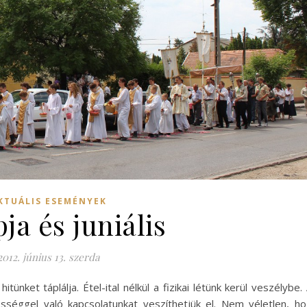
KTUÁLIS ESEMÉNYEK
ja és juniális
2012. június 13. szerda
tünket táplálja. Étel-ital nélkül a fizikai létünk kerül veszélybe.
össéggel való kapcsolatunkat veszíthetjük el. Nem véletlen, h