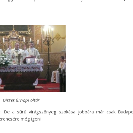
Díszes úrnapi oltár
r. De a sűrű virágszőnyeg szokása jobbára már csak Budap
zerencsére még igen!