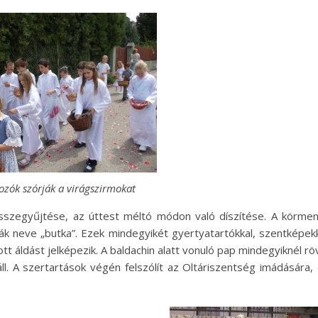
ozók szórják a virágszirmokat
szegyűjtése, az úttest méltó módon való díszítése. A körme
vák neve „butka”. Ezek mindegyikét gyertyatartókkal, szentképek
ott áldást jelképezik. A baldachin alatt vonuló pap mindegyiknél rö
l. A szertartások végén felszólít az Oltáriszentség imádására,