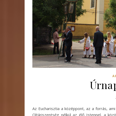
A
Úrnap
Az Eucharisztia a középpont, az a forrás, ami hi
Oltáriszentség nélkül az élő Istennel, a köz