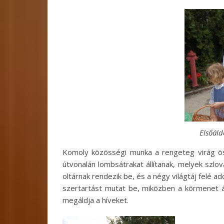
Elsőáld
Komoly közösségi munka a rengeteg virág ös
útvonalán lombsátrakat állítanak, melyek szlo
oltárnak rendezik be, és a négy világtáj felé ad
szertartást mutat be, miközben a körmenet ál
megáldja a híveket.