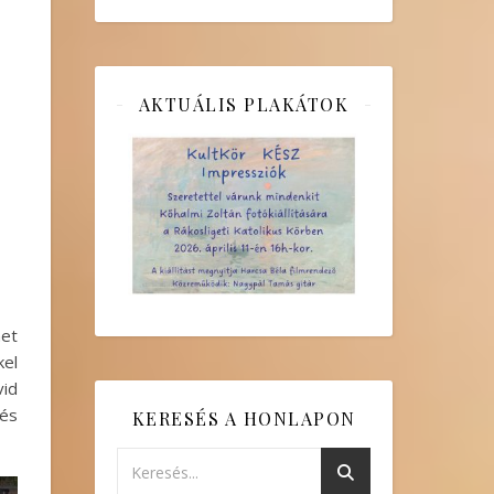
AKTUÁLIS PLAKÁTOK
net
kel
vid
 és
KERESÉS A HONLAPON