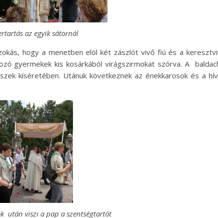
rtartás az egyik sátornál
okás, hogy a menetben elöl két zászlót vivő fiú és a keresztv
dozó gyermekek kis kosárkából virágszirmokat szórva. A baldac
készek kíséretében. Utánuk következnek az énekkarosok és a hí
k után viszi a pap a szentségtartót