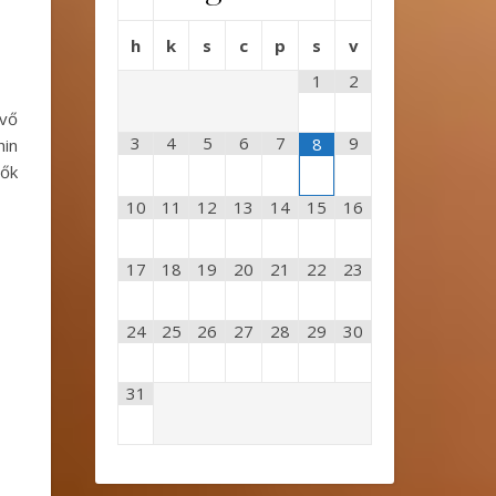
h
k
s
c
p
s
v
1
2
ivő
3
4
5
6
7
9
8
hin
vők
10
11
12
13
14
15
16
17
18
19
20
21
22
23
24
25
26
27
28
29
30
31