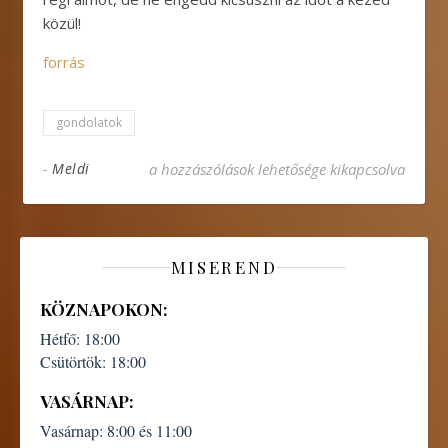
közül!
forrás
gondolatok
5 TIPP NYÁRRA – HOGY LELKILEG IS TARTALMA
-
Meldi
a hozzászólások lehetősége kikapcsolva
MISEREND
KÖZNAPOKON:
Hétfő:
18:00
Csütörtök:
18:00
VASÁRNAP:
Vasárnap:
8:00 és 11:00