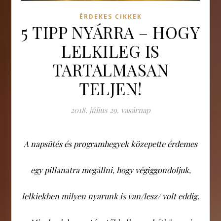
ÉRDEKES CIKKEK
5 TIPP NYÁRRA – HOGY
LELKILEG IS
TARTALMASAN
TELJEN!
2018. július 29. vasárnap
A napsütés és programhegyek közepette érdemes
egy pillanatra megállni, hogy végiggondoljuk,
lelkiekben milyen nyarunk is van/lesz/ volt eddig.