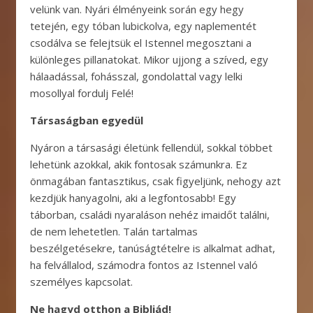
velünk van. Nyári élményeink során egy hegy
tetején, egy tóban lubickolva, egy naplementét
csodálva se felejtsük el Istennel megosztani a
különleges pillanatokat. Mikor ujjong a szíved, egy
hálaadással, fohásszal, gondolattal vagy lelki
mosollyal fordulj Felé!
Társaságban egyedül
Nyáron a társasági életünk fellendül, sokkal többet
lehetünk azokkal, akik fontosak számunkra. Ez
önmagában fantasztikus, csak figyeljünk, nehogy azt
kezdjük hanyagolni, aki a legfontosabb! Egy
táborban, családi nyaraláson nehéz imaidőt találni,
de nem lehetetlen. Talán tartalmas
beszélgetésekre, tanúságtételre is alkalmat adhat,
ha felvállalod, számodra fontos az Istennel való
személyes kapcsolat.
Ne hagyd otthon a Bibliád!