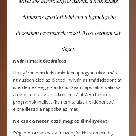
Mivel sok kereszténytől hallom, a hétköznapi
ritmushoz igazított lelki élet a legmelegebb
évszakban egyensúlyát veszti, összeszedtem pár
tippet.
Nyári (ima)időszámítás
Ha nyáron nem kelsz mindennap ugyanakkor, más
ritmusban éled az életed, nyilván az imád időpontját
is érdemes végiggondolni. Olyan napszakot válassz,
amikor tudsz az Úrra koncentrálni! A változatos
programok mellett (ha nem találsz fix időpontot)
előre illeszd a napodba az imát.
Ne csak a neten oszd meg az élményeket!
Régi motorosoknak a fülükön jön ki: Isten mindig