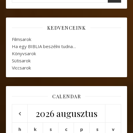
KEDVENCEINK
Filmsarok
Ha egy BIBLIA beszélni tudna…
Könyvsarok
Sütisarok
Viccsarok
CALENDAR
2026
augusztus
h
k
s
c
p
s
v