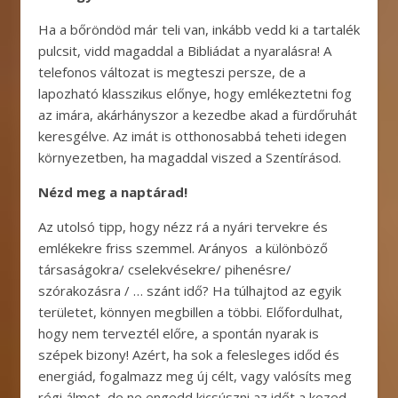
Ha a bőröndöd már teli van, inkább vedd ki a tartalék
pulcsit, vidd magaddal a Bibliádat a nyaralásra! A
telefonos változat is megteszi persze, de a
lapozható klasszikus előnye, hogy emlékeztetni fog
az imára, akárhányszor a kezedbe akad a fürdőruhát
keresgélve. Az imát is otthonosabbá teheti idegen
környezetben, ha magaddal viszed a Szentírásod.
Nézd meg a naptárad!
Az utolsó tipp, hogy nézz rá a nyári tervekre és
emlékekre friss szemmel. Arányos a különböző
társaságokra/ cselekvésekre/ pihenésre/
szórakozásra / … szánt idő? Ha túlhajtod az egyik
területet, könnyen megbillen a többi. Előfordulhat,
hogy nem terveztél előre, a spontán nyarak is
szépek bizony! Azért, ha sok a felesleges időd és
energiád, fogalmazz meg új célt, vagy valósíts meg
régi álmot, de ne engedd kicsúszni az időt a kezed