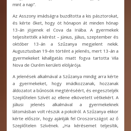
mint a nap”.
Az Asszony imádságra buzdította a kis pásztorokat,
és kérte őket, hogy öt hónapon át minden hónap
13-án jöjjenek el Cova da Iriába. A gyermekek
teljesítették a kérést – június, július, szeptember és
október 13-án a Szűzanya megjelent nekik.
Augusztusban 19-én történt a jelenés, mert 13-án a
gyermekeket kihallgatás miatt fogva tartotta Vila
Nova de Ourém kerületi elöljárója.
A jelenések alkalmával a Szűzanya mindig arra kérte
a gyermekeket, hogy imádkozzanak, hozzanak
áldozatot a bűnösök megtéréséért, és engeszteljék
Szeplőtelen Szívét az ellene elkövetett vétkekért. A
júliusi jelenés alkalmával a gyermekeknek
látomásban volt részük a pokolról. A Szűzanya ekkor
kérte először, hogy ajánlják fel Oroszországot az ő
Szeplőtelen Szívének. „Ha kérésemet teljesítik,