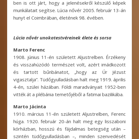
ben is ott járt, hogy a jelenésekről készülő képek
munkálatait segítse. Lúcia nővér 2005. február 13-án
hunyt el Coimbrában, életének 98. évében.
Lúcia nővér unokatestvéreinek élete és sorsa
Marto Ferenc
1908. június 11-én született Aljustrelben. Érzékeny
és visszahúzódó természet volt, azért imádkozott
és tartott bűnbánatot, „hogy az Úr Jézust
vigasztalja”. Tüdőgyulladásban halt meg 1919. április
4-én, szülei házában. Földi maradványait 1952-ben
vitték át a plébánia temetőjéből a fatimai bazilikába.
Marto Jácinta
1910. március 11-én született Aljustrelben, Ferenc
húga. 1920. február 20-án halt meg egy lisszaboni
kórházban, hosszú és fájdalmas betegség után –
szintén tüdőgyulladásban –, minden szenvedését