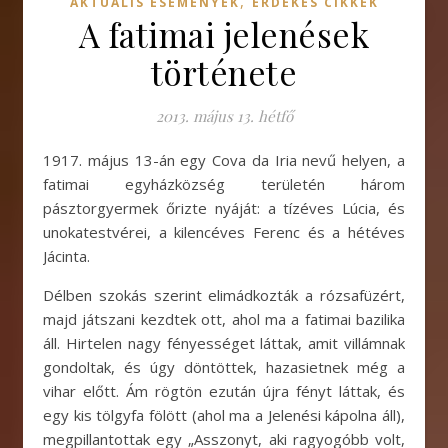
,
AKTUÁLIS ESEMÉNYEK
ÉRDEKES CIKKEK
A fatimai jelenések
története
2013. május 13. hétfő
1917. május 13-án egy Cova da Iria nevű helyen, a
fatimai egyházközség területén három
pásztorgyermek őrizte nyáját: a tízéves Lúcia, és
unokatestvérei, a kilencéves Ferenc és a hétéves
Jácinta.
Délben szokás szerint elimádkozták a rózsafüzért,
majd játszani kezdtek ott, ahol ma a fatimai bazilika
áll. Hirtelen nagy fényességet láttak, amit villámnak
gondoltak, és úgy döntöttek, hazasietnek még a
vihar előtt. Ám rögtön ezután újra fényt láttak, és
egy kis tölgyfa fölött (ahol ma a Jelenési kápolna áll),
megpillantottak egy „Asszonyt, aki ragyogóbb volt,