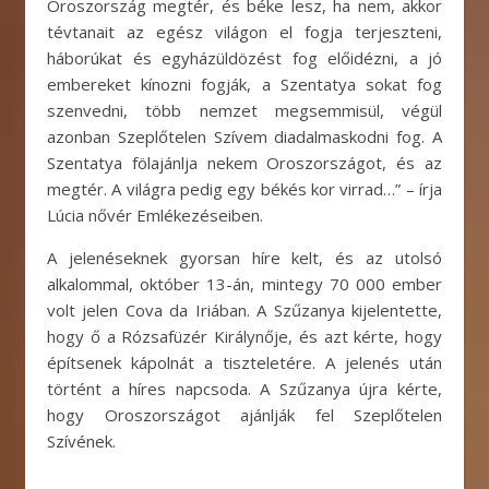
Oroszország megtér, és béke lesz, ha nem, akkor
tévtanait az egész világon el fogja terjeszteni,
háborúkat és egyházüldözést fog előidézni, a jó
embereket kínozni fogják, a Szentatya sokat fog
szenvedni, több nemzet megsemmisül, végül
azonban Szeplőtelen Szívem diadalmaskodni fog. A
Szentatya fölajánlja nekem Oroszországot, és az
megtér. A világra pedig egy békés kor virrad…” – írja
Lúcia nővér Emlékezéseiben.
A jelenéseknek gyorsan híre kelt, és az utolsó
alkalommal, október 13-án, mintegy 70 000 ember
volt jelen Cova da Iriában. A Szűzanya kijelentette,
hogy ő a Rózsafüzér Királynője, és azt kérte, hogy
építsenek kápolnát a tiszteletére. A jelenés után
történt a híres napcsoda. A Szűzanya újra kérte,
hogy Oroszországot ajánlják fel Szeplőtelen
Szívének.