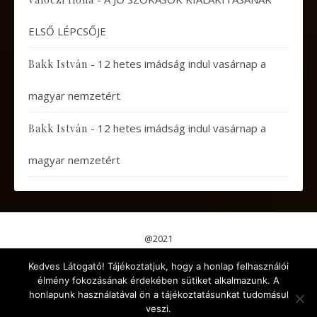
ELSŐ LÉPCSŐJE
-
12 hetes imádság indul vasárnap a
Bakk István
magyar nemzetért
-
12 hetes imádság indul vasárnap a
Bakk István
magyar nemzetért
@2021
Pápai Gondolatok
Koncertek, Előadások
Kedves Látogató! Tájékoztatjuk, hogy a honlap felhasználói
Aktuális események
Érdekes cikkek
Gyermekeknek
élmény fokozásának érdekében sütiket alkalmazunk. A
Kikapcsolódás
Egyéb
honlapunk használatával ön a tájékoztatásunkat tudomásul
veszi.