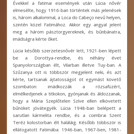
Évekkel a fatimai események után Lúcia nővér
elmesélte, hogy 1916-ban történtek más jelenések
is, három alkalommal, a Loca do Cabeço nevű helyen,
szintén közel Fatimához. Akkor egy angyal jelent
meg a három pásztorgyereknek, és bűnbánatra,
imádságra kérte őket.
Lúcia később szerzetesnővér lett, 1921-ben lépett
be a Dorottya-rendbe, és néhány évet
Spanyolországban élt, Vilarban illetve Tuy-ban. A
Szűzanya ott is többször megjelent neki, és azt
kérte, tartsanak ájtatosságot öt egymást követő
szombaton: imádkozzák a rózsafüzért,
elmélkedjenek a titkokon, gyónjanak és áldozzanak,
hogy a Mária Szeplőtelen Szíve ellen elkövetett
bűnöket jóvátegyék. Lúcia 1948-ban belépett a
sarutlan kármelita rendbe, és a coimbrai Szent
Teréz kolostorban élt haláláig. Később többször is
ellátogatott Fatimába: 1946-ban, 1967-ben, 1981-