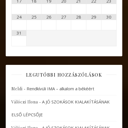
17
18
19
20
21
22
23
24
25
26
27
28
29
30
31
LEGUTÓBBI HOZZÁSZÓLÁSOK
-
Rendkívüli IMA – alkalom a békéért
Meldi
-
A JÓ SZOKÁSOK KIALAKÍTÁSÁNAK
Válóczi Ilona
ELSŐ LÉPCSŐJE
-
A JÓ SZOKÁSOK KIALAKÍTÁSÁNAK
Válóczi Ilona