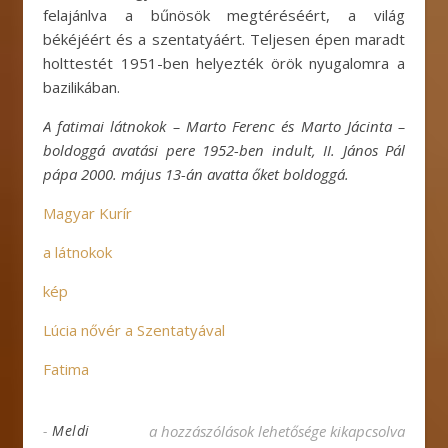
felajánlva a bűnösök megtéréséért, a világ
békéjéért és a szentatyáért. Teljesen épen maradt
holttestét 1951-ben helyezték örök nyugalomra a
bazilikában.
A fatimai látnokok – Marto Ferenc és Marto Jácinta –
boldoggá avatási pere 1952-ben indult, II. János Pál
pápa 2000. május 13-án avatta őket boldoggá.
Magyar Kurír
a látnokok
kép
Lúcia nővér a Szentatyával
Fatima
A fatimai jelenések története bejegyzéshez
-
Meldi
a hozzászólások lehetősége kikapcsolva