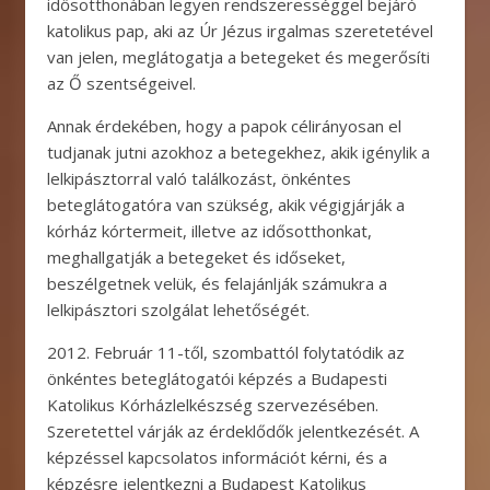
idősotthonában legyen rendszerességgel bejáró
katolikus pap, aki az Úr Jézus irgalmas szeretetével
van jelen, meglátogatja a betegeket és megerősíti
az Ő szentségeivel.
Annak érdekében, hogy a papok célirányosan el
tudjanak jutni azokhoz a betegekhez, akik igénylik a
lelkipásztorral való találkozást, önkéntes
beteglátogatóra van szükség, akik végigjárják a
kórház kórtermeit, illetve az idősotthonkat,
meghallgatják a betegeket és időseket,
beszélgetnek velük, és felajánlják számukra a
lelkipásztori szolgálat lehetőségét.
2012. Február 11-től, szombattól folytatódik az
önkéntes beteglátogatói képzés a Budapesti
Katolikus Kórházlelkészség szervezésében.
Szeretettel várják az érdeklődők jelentkezését. A
képzéssel kapcsolatos információt kérni, és a
képzésre jelentkezni a Budapest Katolikus