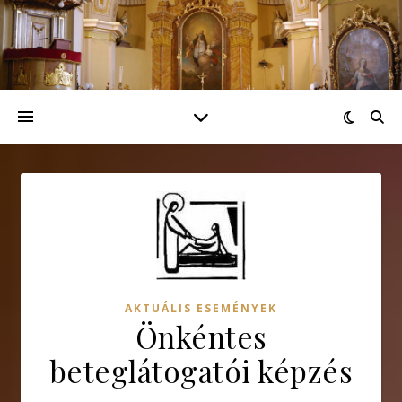
AKTUÁLIS ESEMÉNYEK
Önkéntes
beteglátogatói képzés