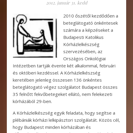
2012. január 31. kedd
2010 őszétől kezdődően a
beteglátogató önkéntesek
számára a képzéseket a
Budapesti Katolikus
Kórházlelkészség
szervezésében, az
Országos Onkológiai
Intézetben tartják évente két alkalommal, februári
és októberi kezdéssel. A Kórházlelkészség
keretében jelenleg összesen 136 önkéntes
beteglátogató végez szolgálatot Budapest összes
35 felnőtt fekvőbetegeket ellátó, nem felekezeti
kórházából 29-ben.
A Kórházlelkészség egyik feladata, hogy segítse a
plébániák kórházi lelkipásztori szolgálatát. Közös cél,
hogy Budapest minden kórházában és