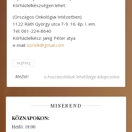
Kórházlelkészségen lehet:
(Országos Onkológiai Intézetben)
1122 Ráth György utca 7-9. 16. ép. I. em.
Tel: 061-224-8640
Kórházlelkész: Janig Péter atya
e-mail:
korlelk@gmail.com
segítség
Önkéntes beteglátogatói képzés bejegyzéshez
-
MeZoli
a hozzászólások lehetősége kikapcsolva
MISEREND
KÖZNAPOKON:
Hétfő:
18:00