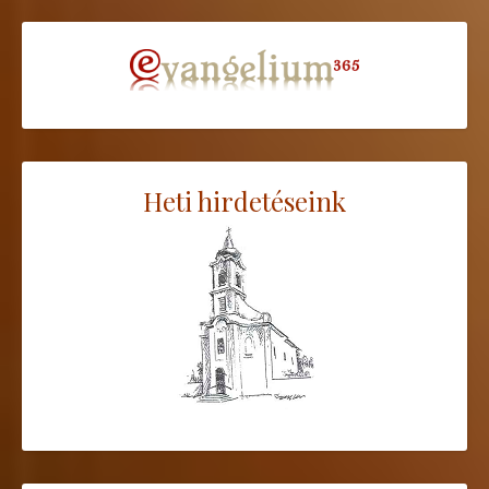
Heti hirdetéseink