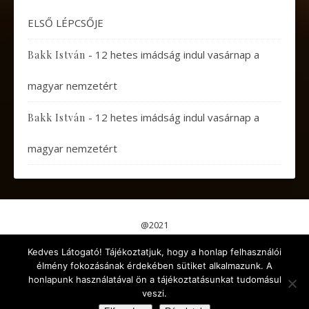
ELSŐ LÉPCSŐJE
-
12 hetes imádság indul vasárnap a
Bakk István
magyar nemzetért
-
12 hetes imádság indul vasárnap a
Bakk István
magyar nemzetért
@2021
Pápai Gondolatok
Koncertek, Előadások
Kedves Látogató! Tájékoztatjuk, hogy a honlap felhasználói
Aktuális események
Érdekes cikkek
Gyermekeknek
élmény fokozásának érdekében sütiket alkalmazunk. A
Kikapcsolódás
Egyéb
honlapunk használatával ön a tájékoztatásunkat tudomásul
veszi.
Ashe a sablont készítette:
WP Royal
.