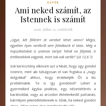
EGYÉB
Ami neked számít, az
Istennek is számít
2016. július 21. csütörtök
„Ugye, két fillérért öt verebet lehet venni? Mégis,
egyetlen ilyen verébről sem feledkezik el Isten. Még a
hajszálaitokat is számon tartja! Tehát ne féljetek, ti
értékesebbek vagytok, mint sok-sok veréb!” (Lk 12,6-7)
Sok keresztény elköveti azt a hibát, hogy úgy gondol
Istenre, mint aki túlságosan el van foglalva a „nagy
dolgokkal” ahhoz, hogy érdekeljék Őt a kis
problémáink. Te is így gondolod? Lehet a
gyermeked ágyba pisilése, egy nézeteltérés a
barátoddal, vagy az arcodon éktelenkedő pattanás;
bármilyen jelentéktelennek is tűnik, ha neked gondot
okoz, akkor Isten akar gondoskodni róla.