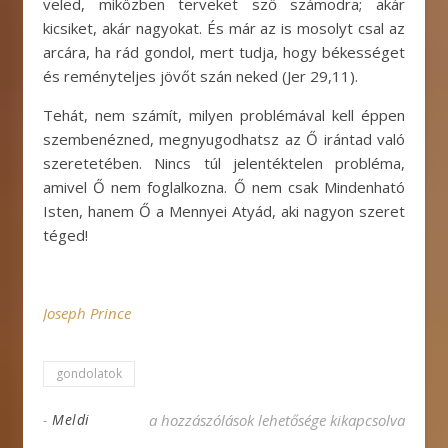
veled, miközben terveket sző számodra; akár
kicsiket, akár nagyokat. És már az is mosolyt csal az
arcára, ha rád gondol, mert tudja, hogy békességet
és reményteljes jövőt szán neked (Jer 29,11).
Tehát, nem számít, milyen problémával kell éppen
szembenézned, megnyugodhatsz az Ő irántad való
szeretetében. Nincs túl jelentéktelen probléma,
amivel Ő nem foglalkozna. Ő nem csak Mindenható
Isten, hanem Ő a Mennyei Atyád, aki nagyon szeret
téged!
Joseph Prince
gondolatok
Ami neked számít, az Istennek is számít bejeg
-
Meldi
a hozzászólások lehetősége kikapcsolva