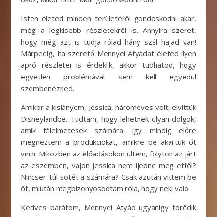
Isten életed minden területéről gondoskodni akar,
még a legkisebb részletekről is. Annyira szeret,
hogy még azt is tudja rólad hány szál hajad van!
Márpedig, ha szerető Mennyei Atyádat életed ilyen
apró részletei is érdeklik, akkor tudhatod, hogy
egyetlen problémával sem kell egyedül
szembenézned.
Amikor a kislányom, Jessica, hároméves volt, elvittük
Disneylandbe. Tudtam, hogy lehetnek olyan dolgok,
amik félelmetesek számára, így mindig előre
megnéztem a produkciókat, amikre be akartuk őt
vinni. Miközben az előadásokon ültem, folyton az járt
az eszemben, vajon Jessica nem ijedne meg ettől?
Nincsen túl sötét a számára? Csak azután vittem be
őt, miután megbizonyosodtam róla, hogy neki való.
Kedves barátom, Mennyei Atyád ugyanígy törődik