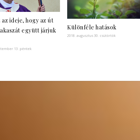
t az ideje, hogy az út
Különféle hatások
akaszát együtt járjuk
2018. augusztus 30. csütörtök
ptember 13. péntek