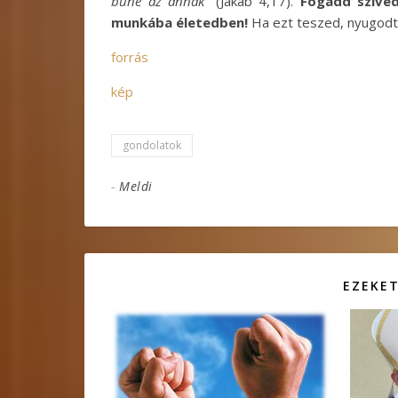
bűne az annak”
(Jakab 4,17).
Fogadd szíved
munkába életedben!
Ha ezt teszed, nyugodt
forrás
kép
gondolatok
-
Meldi
EZEKET