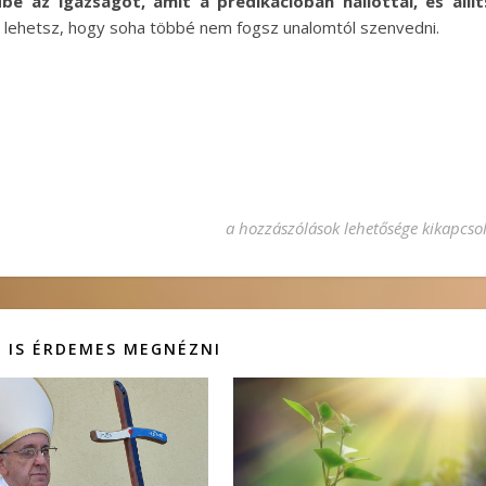
be az igazságot, amit a prédikációban hallottál, és állí
 lehetsz, hogy soha többé nem fogsz unalomtól szenvedni.
Az unalom ellenszere bejegyzéshez
a hozzászólások lehetősége kikapcso
 IS ÉRDEMES MEGNÉZNI