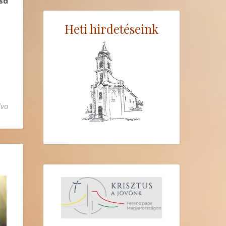
tsd
Heti hirdetéseink
lva