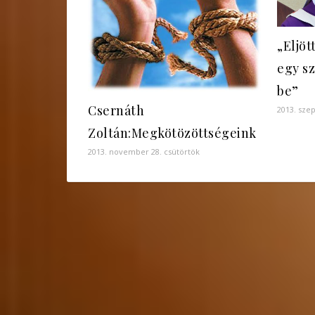
„Eljöt
egy sz
be”
Csernáth
2013. sze
Zoltán:Megkötözöttségeink
2013. november 28. csütörtök