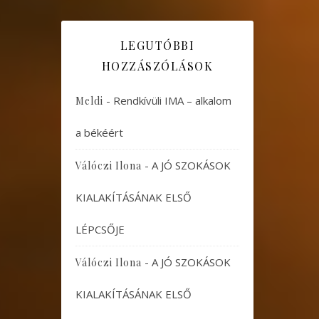
LEGUTÓBBI
HOZZÁSZÓLÁSOK
-
Rendkívüli IMA – alkalom
Meldi
a békéért
-
A JÓ SZOKÁSOK
Válóczi Ilona
KIALAKÍTÁSÁNAK ELSŐ
LÉPCSŐJE
-
A JÓ SZOKÁSOK
Válóczi Ilona
KIALAKÍTÁSÁNAK ELSŐ