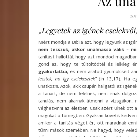
Az una
201
„Legyetek az igének cselekvői,
Miért mondja a Biblia azt, hogy legyünk az igé
nem tesszük, akkor unalmassá válik – m
tanítást hallottál, hogy azt mondod magadban
gond az, hogy te túltöltődtél és lelkileg é
gyakorlatba
, és nem aratod gyümölcseit ann
lesztek, ha így cselekesztek”
(Jn 13,17). Ha e
unatkozni. Azok, akik csupán hallgatói az Igének
a tanárt, de nem felelnek, nem írnak dolgo
tanulás, nem akarnak átmenni a vizsgákon, 
véghezvinni az életben. Csak azért ülnek ott 
magukat a tömegben. Gyakran követik kedvenc t
amikor a tanítás véget ér, ott maradnak enni-
tűnni mások szemében. Ne hagyd, hogy veled i