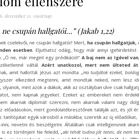
lom ellenszere
6. december 11. vasárnap
 ne csupán hallgatói…” (Jakab 1,22)
nek cselekvői, ne csupán hallgatói? Mert,
ha csupán hallgatjuk,
inden esetben
. Eljuthatsz odáig, hogy már annyi igehirdetést
: „Ó ne, már megint egy prédikáció!”
A baj nem az Igével van
rzéketlenné váltál.
Azért unatkozol, mert nem ülteted át
ak, amit hallottál. Jézus azt mondta:
„Ha tudjátok ezeket, boldo
gyszer elkezded megtenni, amit mondtak neked, nem lesz i
, olyanok, mint azok a diákok, akik az osztályban ülve csak hallgat
zatot, nem kapnak jegyeket. Ezeket az embereket nem érdekl
nem akarnak diplomát szerezni, nem akarnak valami nagy dol
az előadásokon, mert gondolatébresztőnek találják azt, és jól ér
anítójukat egyik városból a másikba; szeretik az új előadókat,
inni, nevetni és beszélgetni. Általában csak intelligensnek akar
s ez történjen! Ne feledd,
„aki tehát tudna jót tenni, de nem tes