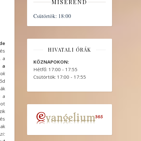
MISEREND
Csütörtök:
18:00
 de
HIVATALI ÓRÁK
 és
, a
KÖZNAPOKON:
 a
Hétfő: 17:00 - 17:55
gok
Csütörtök: 17:00 - 17:55
dőd
ják
i a
got
zik
 és
nak
zi: