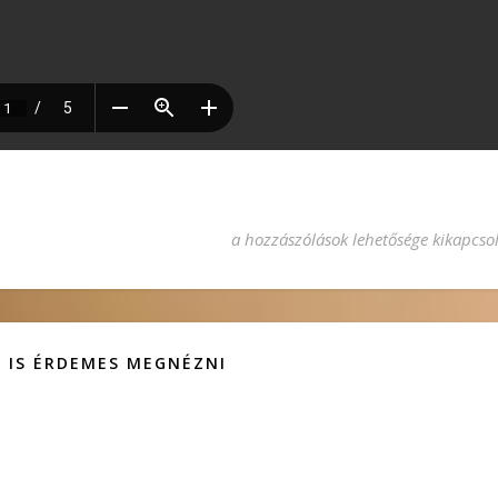
Élő kövek 2012 február bejegyzéshez
a hozzászólások lehetősége kikapcso
 IS ÉRDEMES MEGNÉZNI