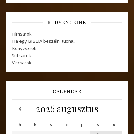
KEDVENCEINK
Filmsarok
Ha egy BIBLIA beszélni tudna…
Könyvsarok
Sütisarok
Viccsarok
CALENDAR
2026
augusztus
h
k
s
c
p
s
v