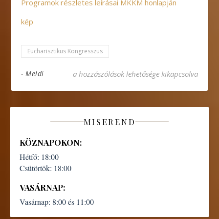
Programok részletes leírásai MKKM honlapján
kép
Eucharisztikus Kongresszus
Eucharisztikus Kongresszus – Széll Kálmán té
-
Meldi
a hozzászólások lehetősége kikapcsolva
MISEREND
KÖZNAPOKON:
Hétfő:
18:00
Csütörtök:
18:00
VASÁRNAP:
Vasárnap:
8:00 és 11:00