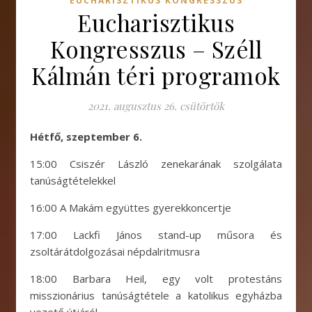
EUCHARISZTIKUS KONGRESSZUS
Eucharisztikus
Kongresszus – Széll
Kálmán téri programok
2021. augusztus 26. csütörtök
Hétfő, szeptember 6.
15:00 Csiszér László zenekarának szolgálata
tanúságtételekkel
16:00 A Makám együttes gyerekkoncertje
17:00 Lackfi János stand-up műsora és
zsoltárátdolgozásai népdalritmusra
18:00 Barbara Heil, egy volt protestáns
misszionárius tanúságtétele a katolikus egyházba
vezető útjáról