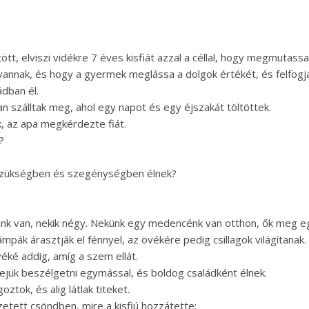
t, elviszi vidékre 7 éves kisfiát azzal a céllal, hogy megmutassa
vannak, és hogy a gyermek meglássa a dolgok értékét, és felfogj
dban él.
n szálltak meg, ahol egy napot és egy éjszakát töltöttek.
k, az apa megkérdezte fiát.
?
 szükségben és szegénységben élnek?
ánk van, nekik négy. Nekünk egy medencénk van otthon, ők meg e
lámpák árasztják el fénnyel, az övékére pedig csillagok világítanak.
véké addig, amíg a szem ellát.
dejük beszélgetni egymással, és boldog családként élnek.
tok, és alig látlak titeket.
etett csöndben, mire a kisfiú hozzátette: