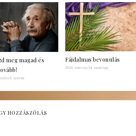
Fájdalmas bevonulás
zd meg magad és
2024. március 24. vasárnap
tovább!
sztus 9. szerda
GY HOZZÁSZÓLÁS