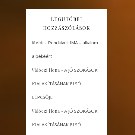
LEGUTÓBBI
HOZZÁSZÓLÁSOK
-
Rendkívüli IMA – alkalom
Meldi
a békéért
-
A JÓ SZOKÁSOK
Válóczi Ilona
KIALAKÍTÁSÁNAK ELSŐ
LÉPCSŐJE
-
A JÓ SZOKÁSOK
Válóczi Ilona
KIALAKÍTÁSÁNAK ELSŐ