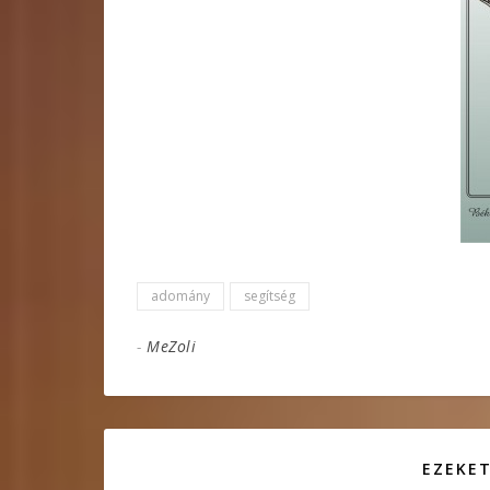
adomány
segítség
-
MeZoli
EZEKET