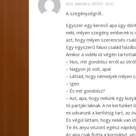
2012. JANUÁR 2. HÉTFŐ - 20:31
A szegénységről…
Egyszer egy kereső apa úgy döntöt
neki, milyen szegény emberek is 
azt, hogy milyen szerencsés csalá
Egy egyszerű falusi család házába
Amikor a vidéki út végén tartotta
– Nos, mit gondolsz erről az útról
– Nagyon jó volt, apa!
– Láttad, hogy némelyek milyen
– Igen.
– És mit gondolsz?
– Azt, apa, hogy nekünk egy kuty
tó partján laknak. A mi kertünket 
mi udvarunk a kerítésig tart, az ö
És végül láttam, hogy nekik van i
Te és anyu viszont egész napdolgoz
Az apa csak fogta a kormányt, vez