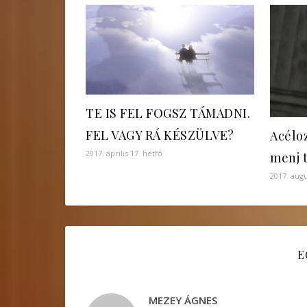
TE IS FEL FOGSZ TÁMADNI.
FEL VAGY RÁ KÉSZÜLVE?
Acélo
2017. április 17. hétfő
menj 
2017. augu
E
MEZEY ÁGNES