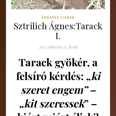
ÉRDEKES CIKKEK
Sztrilich Ágnes:Tarack
I.
2013. március 12. kedd
Tarack gyökér, a
felsíró kérdés: „
ki
szeret engem” –
„kit szeressek
” –