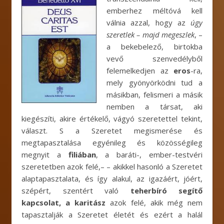
emberhez méltóvá kell
válnia azzal, hogy az
úgy
szeretlek – majd megeszlek
, –
a bekebelező, birtokba
vevő szenvedélyből
felemelkedjen az
eros
-ra,
mely gyönyörködni tud a
másikban, felismeri a másik
nemben a társat, aki
kiegészíti, akire értékelő, vágyó szeretettel tekint,
választ. S a Szeretet megismerése és
megtapasztalása egyénileg és közösségileg
megnyit a
filiában
, a baráti-, ember-testvéri
szeretetben azok felé,– – akikkel hasonló a Szeretet
alaptapasztalata, és így alakul, az igazáért, jóért,
szépért, szentért való
teherbíró segítő
kapcsolat, a karitász
azok felé, akik még nem
tapasztalják a Szeretet életét és ezért a halál