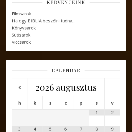
KEDVENCEINK
Filmsarok
Ha egy BIBLIA beszélni tudna…
Könyvsarok
Sütisarok
Viccsarok
CALENDAR
2026
augusztus
h
k
s
c
p
s
v
1
2
3
4
5
6
7
8
9