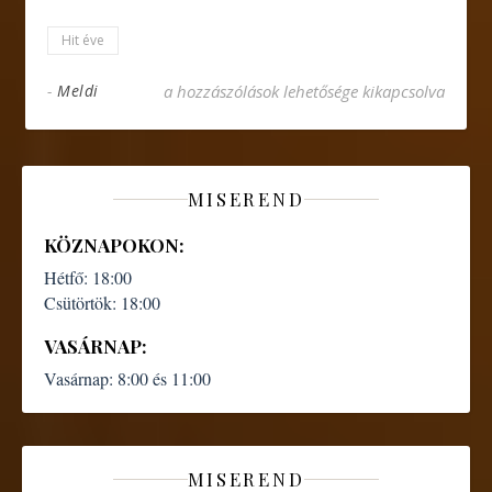
Hit éve
Sztrilich Ágnes:Tarack I. bejegyzéshez
-
Meldi
a hozzászólások lehetősége kikapcsolva
MISEREND
KÖZNAPOKON:
Hétfő:
18:00
Csütörtök:
18:00
VASÁRNAP:
Vasárnap:
8:00 és 11:00
MISEREND