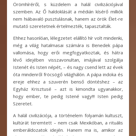
Örömhíréről, s küzdelem a halál civilizációjával
szemben. Az Ő haldoklását a médián kísérő milliók
nem hiábavaló pusztulásnak, hanem az örök Élet-re
mutató szeretetnek értelmezték, tapasztalták.
Ehhez hasonlóan, lélegzetet elállító hír volt mindenki,
még a világ hatalmasai számára is Benedek pápa
vallomása, hogy erői megfogyatkoztak, és hátra
lévő idejében visszavonultan, imájával szolgálja
Istenét és Isten népét, – és nagy csend lett az évek
óta mindenről fröcsögő világhálón. A pápa indoka és
ereje ehhez a szuverén benső döntéshez – az
Egyház Krisztusé – azt is kimondta ugyanakkor,
hogy ember, te pedig Istené vagy!!! Isten pedig
Szeretet.
A halál civilizációja, a történelem folyamán kultuszt,
kultúrát teremtett – nem csak Mexikóban, a rituális
emberáldozatok idején. Hanem ma is, amikor az