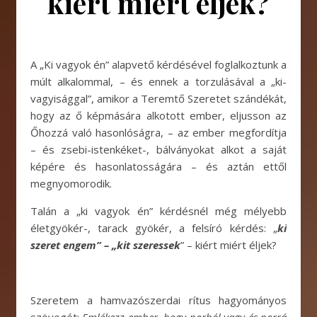
kiért miért éljek?
A „Ki vagyok én” alapvető kérdésével foglalkoztunk a
múlt alkalommal, – és ennek a torzulásával a „ki-
vagyisággal”, amikor a Teremtő Szeretet szándékát,
hogy az ő képmására alkotott ember, eljusson az
Őhozzá való hasonlóságra, – az ember megfordítja
– és zsebi-istenkéket-, bálványokat alkot a saját
képére és hasonlatosságára – és aztán ettől
megnyomorodik.
Talán a „ki vagyok én” kérdésnél még mélyebb
életgyökér-, tarack gyökér, a felsíró kérdés: „
ki
szeret engem” – „kit szeressek
” – kiért miért éljek?
Szeretem a hamvazószerdai rítus hagyományos