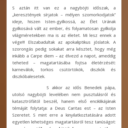
S aztán itt van ez a nagyböjti időszak, a
„keresztények sírjatok – mélyen szomorkodjatok”
ideje, hiszen Isten-gyilkossá, az Élet Urának
gyilkosává vált az ember, és folyamatosan gyilkolja
világméretekben ma is az életet. Mi lesz ennek a
vége!!! Elszabadultak az apokaliptikus jóslatok. A
szorongás pedig sokakat arra késztet, hogy még
inkább a Carpe diem – az élvezd a napot, ameddig
teheted – magatartásába fojtsa életérzését:
karneválok, torkos csütörtökök, diszkók és
diszkóbalesetek.
S akkor az idős Benedek pápa,
utolsó nagyböjti levelében nem pusztulásról és
katasztrófától beszél, hanem első enciklikájának
témáját folytatja: a Deus Caritas est – az Isten
Szeretet. S mint erre a kinyilatkoztatására adott
egyetlen lehetséges magatartásról tesz tanúságot: