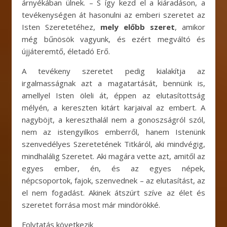
árnyékában ülnek. – S így kezd el a kiáradáson, a
tevékenységen át hasonulni az emberi szeretet az
Isten Szeretetéhez,
mely előbb szeret
, amikor
még bűnösök vagyunk, és ezért megváltó és
újjáteremtő, életadó Erő.
A tevékeny szeretet pedig kialakítja az
irgalmasságnak azt a magatartását, bennünk is,
amellyel Isten öleli át, éppen az elutasítottság
mélyén, a kereszten kitárt karjaival az embert. A
nagyböjt, a kereszthalál nem a gonoszságról szól,
nem az istengyilkos emberről, hanem Istenünk
szenvedélyes Szeretetének Titkáról, aki mindvégig,
mindhalálig Szeretet. Aki magára vette azt, amitől az
egyes ember, én, és az egyes népek,
népcsoportok, fajok, szenvednek – az elutasítást, az
el nem fogadást. Akinek átszúrt szíve az élet és
szeretet forrása most már mindörökké.
Folytatás következik