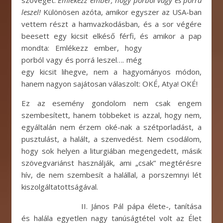
szövegét:
Emlékezz ember, hogy porból vagy és porrá
leszel!
Különösen azóta, amikor egyszer az USA-ban
vettem részt a hamvazkodásban, és a sor végére
beesett egy kicsit elkéső férfi, és amikor a pap
mondta:
Emlékezz ember, hogy
porból vagy és porrá leszel…. még
egy kicsit lihegve, nem a hagyományos módon,
hanem nagyon sajátosan válaszolt: OKÉ, Atya! OKÉ!
Ez az esemény gondolom nem csak engem
szembesített, hanem többeket is azzal, hogy nem,
egyáltalán nem érzem oké-nak a szétporladást, a
pusztulást, a halált, a szenvedést. Nem csodálom,
hogy sok helyen a liturgiában megengedett, másik
szövegvariánst használják, ami „csak” megtérésre
hív, de nem szembesít a halállal, a porszemnyi lét
kiszolgáltatottságával.
II. János Pál pápa élete-, tanítása
és halála egyetlen nagy tanúságtétel volt az Élet