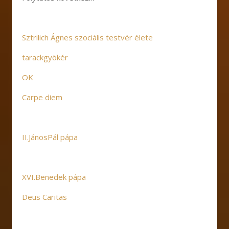
Sztrilich Ágnes szociális testvér élete
tarackgyökér
OK
Carpe diem
II.JánosPál pápa
XVI.Benedek pápa
Deus Caritas