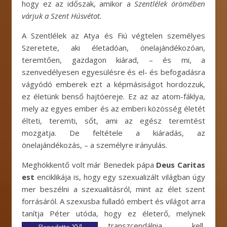
hogy ez az időszak, amikor a
Szentlélek örömében
várjuk a Szent Húsvétot.
A Szentlélek az Atya és Fiú végtelen személyes
Szeretete, aki életadóan, önelajándékozóan,
teremtően, gazdagon kiárad, – és mi, a
szenvedélyesen egyesülésre és el- és befogadásra
vágyódó emberek ezt a képmásiságot hordozzuk,
ez életünk benső hajtóereje. Ez az az atom-fáklya,
mely az egyes ember és az emberi közösség életét
élteti, teremti, sőt, ami az egész teremtést
mozgatja. De feltétele a kiáradás, az
önelajándékozás, – a személyre irányulás.
Meghökkentő volt már Benedek pápa
Deus Caritas
est
enciklikája is, hogy egy szexualizált világban úgy
mer beszélni a szexualitásról, mint az élet szent
forrásáról. A szexusba fulladó embert és világot arra
tanítja Péter utóda, hogy ez életerő, melynek
transzcendálnia kell,