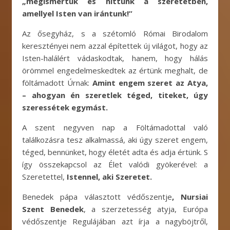
„megismertük és hittünk a szeretetben,
amellyel Isten van irántunk!”
Az ősegyház, s a szétomló Római Birodalom
keresztényei nem azzal építettek új világot, hogy az
Isten-halálért vádaskodtak, hanem, hogy hálás
örömmel engedelmeskedtek az értünk meghalt, de
föltámadott Úrnak:
Amint engem szeret az Atya,
– ahogyan én szeretlek téged, titeket, úgy
szeressétek egymást.
A szent negyven nap a Föltámadottal való
találkozásra tesz alkalmassá, aki úgy szeret engem,
téged, bennünket, hogy életét adta és adja értünk. S
így összekapcsol az Élet valódi gyökerével: a
Szeretettel,
Istennel, aki Szeretet.
Benedek pápa választott védőszentje
, Nursiai
Szent Benedek
, a szerzetesség atyja, Európa
védőszentje Regulájában azt írja a nagyböjtről,