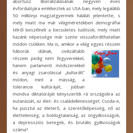
abortusz liberalizálásának negyven éves
évfordulójára emlékeztek az USA-ban, mely legalább
50 milliónyi magzatgyermek halálát jelentette, s
mely miatt ma már világméretekben demográfiai
télről beszélnek a becsületes tudósok, mely miatt
hazánk népessége már szinte visszafordíthatatlan
módon csökken. Ma is, amikor a világ egyes részein
háborúk dúlnak,
civilizáltabb
részein pedig nem fegyverekkel,
hanem parlamenti módszerekkel
és anyagi zsarolással „kulturált”
módon, mint a másság, a
tolerancia kultúráját, jobban
mondva diktatúráját kényszerítik rá országokra az
eutanáziát, az élet- és családellenességet. Csoda-e,
ha pusztul az életerő, a szeretőképesség, nő az
élettelenség, a boldogtalanság, az öngyilkosságok,
a depressziós betegek, és brutális gyilkosságok
száma?