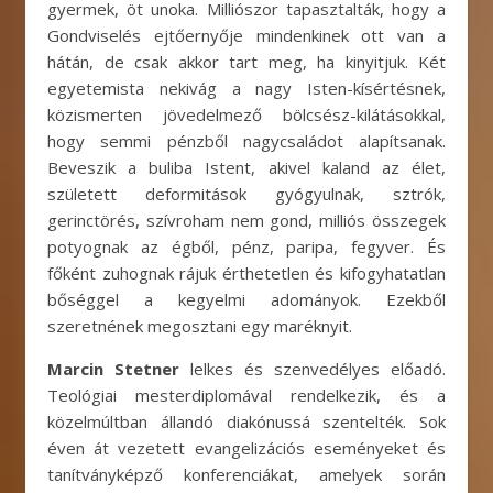
gyermek, öt unoka. Milliószor tapasztalták, hogy a
Gondviselés ejtőernyője mindenkinek ott van a
hátán, de csak akkor tart meg, ha kinyitjuk. Két
egyetemista nekivág a nagy Isten-kísértésnek,
közismerten jövedelmező bölcsész-kilátásokkal,
hogy semmi pénzből nagycsaládot alapítsanak.
Beveszik a buliba Istent, akivel kaland az élet,
született deformitások gyógyulnak, sztrók,
gerinctörés, szívroham nem gond, milliós összegek
potyognak az égből, pénz, paripa, fegyver. És
főként zuhognak rájuk érthetetlen és kifogyhatatlan
bőséggel a kegyelmi adományok. Ezekből
szeretnének megosztani egy maréknyit.
Marcin Stetner
lelkes és szenvedélyes előadó.
Teológiai mesterdiplomával rendelkezik, és a
közelmúltban állandó diakónussá szentelték. Sok
éven át vezetett evangelizációs eseményeket és
tanítványképző konferenciákat, amelyek során