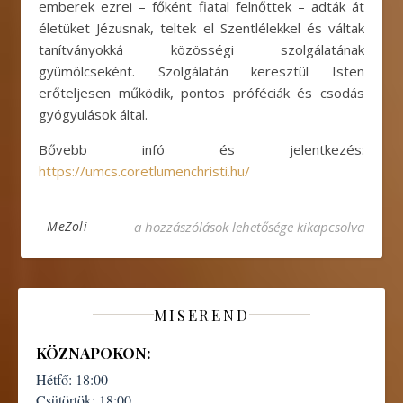
emberek ezrei – főként fiatal felnőttek – adták át
életüket Jézusnak, teltek el Szentlélekkel és váltak
tanítványokká közösségi szolgálatának
gyümölcseként. Szolgálatán keresztül Isten
erőteljesen működik, pontos próféciák és csodás
gyógyulások által.
Bővebb infó és jelentkezés:
https://umcs.coretlumenchristi.hu/
Konferencia a Core et Lumen Christi Magyaro
-
MeZoli
a hozzászólások lehetősége kikapcsolva
MISEREND
KÖZNAPOKON:
Hétfő:
18:00
Csütörtök:
18:00