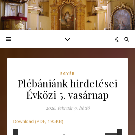
EGYÉB
Plébániánk hirdetései
Évközi 5. vasárnap
2026. február 9. hétfő
Download (PDF, 195KB)