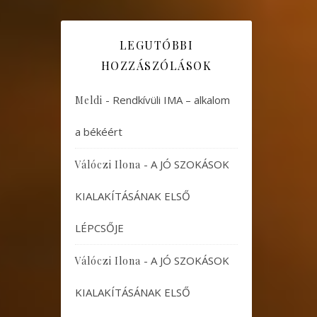
LEGUTÓBBI
HOZZÁSZÓLÁSOK
-
Rendkívüli IMA – alkalom
Meldi
a békéért
-
A JÓ SZOKÁSOK
Válóczi Ilona
KIALAKÍTÁSÁNAK ELSŐ
LÉPCSŐJE
-
A JÓ SZOKÁSOK
Válóczi Ilona
KIALAKÍTÁSÁNAK ELSŐ