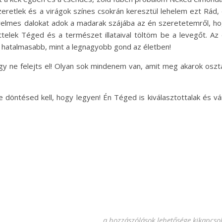
eretlek és a virágok színes csokrán keresztül lehelem ezt Rád,
relmes dalokat adok a madarak szájába az én szeretetemről, h
telek Téged és a természet illataival töltöm be a levegőt. Az
 hatalmasabb, mint a legnagyobb gond az életben!
y ne felejts el! Olyan sok mindenem van, amit meg akarok oszt
döntésed kell, hogy legyen! Én Téged is kiválasztottalak és vá
Levél – Csak Neked bejegyzéshez
a hozzászólások lehetősége kikapcso