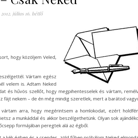
2012. július 16. hétfő
ort, hogy közöljem Veled,
eszélgettél. Vártam egész
nél velem is. Adtam Neked
at és hűvös szellőt, hogy megpihentesselek és vártam, remél
Ez fájt nekem – de én még mindig szeretlek, mert a barátod vagy
s vártam arra, hogy megérintsem a homlokodat, ezért holdfé
sietsz a munkáddal és akkor beszélgethetünk. Olyan sok ajándé
őcsepp formájában peregtek alá az égből.
zt a kék égben és a csendes, zöld fűben próbálom Neked elmonda