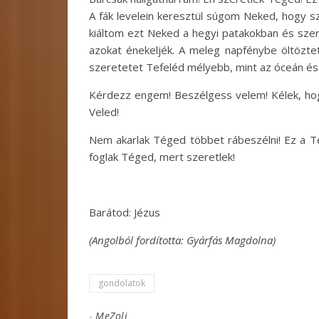
A fák levelein keresztül súgom Neked, hogy sz
kiáltom ezt Neked a hegyi patakokban és sze
azokat énekeljék. A meleg napfénybe öltöztet
szeretetet Tefeléd mélyebb, mint az óceán és
Kérdezz engem! Beszélgess velem! Kélek, hog
Veled!
Nem akarlak Téged többet rábeszélni! Ez a Te 
foglak Téged, mert szeretlek!
Barátod: Jézus
(Angolból fordította: Gyárfás Magdolna)
gondolatok
-
MeZoli