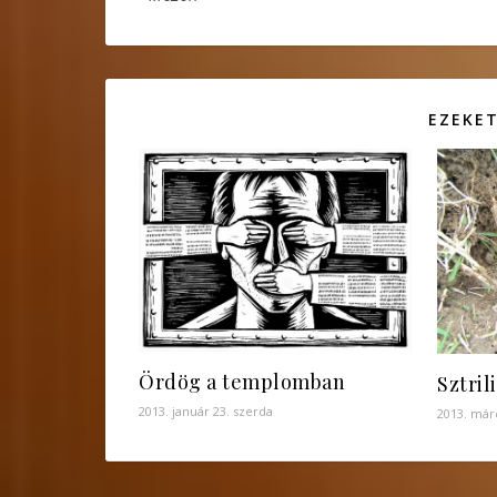
EZEKET
Ördög a templomban
Sztril
2013. január 23. szerda
2013. már