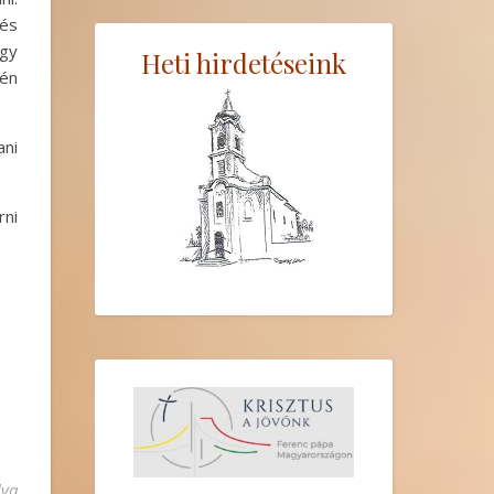
 és
ogy
Heti hirdetéseink
 én
ani
rni
lva