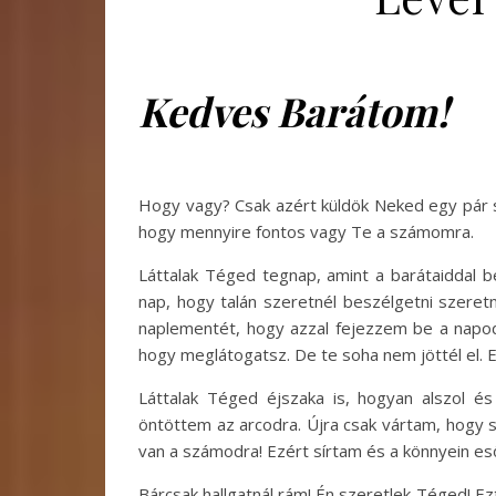
Kedves Barátom!
Hogy vagy? Csak azért küldök Neked egy pár s
hogy mennyire fontos vagy Te a számomra.
Láttalak Téged tegnap, amint a barátaiddal b
nap, hogy talán szeretnél beszélgetni szeret
naplementét, hogy azzal fejezzem be a napod
hogy meglátogatsz. De te soha nem jöttél el. 
Láttalak Téged éjszaka is, hogyan alszol é
öntöttem az arcodra. Újra csak vártam, hogy 
van a számodra! Ezért sírtam és a könnyein es
Bárcsak hallgatnál rám! Én szeretlek Téged! E