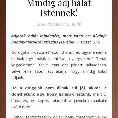
Mindig adj hálát
Istennek!
2018. december 31. hétfő
Adjatok hálát mindenért, mert Isten ezt kívánja
mindnyájatoktól Krisztus Jézusban.
1Tessz 5,18
Görögül a „köszönet” szó „charis”, és ugyanennek a
szónak egy másik jelentése a „kegyelem”. Tehát
kegyelemmel telve lenni azt jelenti: hálaadással
telve lenni. Isten azt akarja, hogy, mindig hálát
adjunk.
Ha a dolgaink nem állnak túl jól, akkor is
dönthetünk úgy, hogy hálásak leszünk,
mert Ő
hűséges, és képes mindent a javunkra munkálni
(Róm 8,28).
Emberi természetünk olyan, hogy történhet velünk