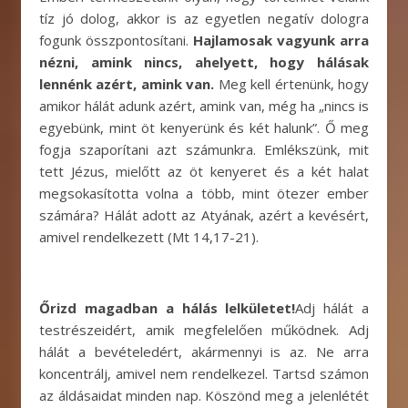
tíz jó dolog, akkor is az egyetlen negatív dologra
fogunk összpontosítani.
Hajlamosak vagyunk arra
nézni, amink nincs, ahelyett, hogy hálásak
lennénk azért, amink van.
Meg kell értenünk, hogy
amikor hálát adunk azért, amink van, még ha „nincs is
egyebünk, mint öt kenyerünk és két halunk”. Ő meg
fogja szaporítani azt számunkra. Emlékszünk, mit
tett Jézus, mielőtt az öt kenyeret és a két halat
megsokasította volna a több, mint ötezer ember
számára? Hálát adott az Atyának, azért a kevésért,
amivel rendelkezett (Mt 14,17-21).
Őrizd magadban a hálás lelkületet!
Adj hálát a
testrészeidért, amik megfelelően működnek. Adj
hálát a bevételedért, akármennyi is az. Ne arra
koncentrálj, amivel nem rendelkezel. Tartsd számon
az áldásaidat minden nap. Köszönd meg a jelenlétét