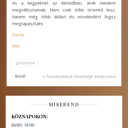
és a kegyelmét az életedben, amik mindent
megváltoztatnak. Nem csak több örömed lesz,
hanem még több áldást és növekedést fogsz
megtapasztalni.
Forrás
kép
gondolatok
Mindig adj hálát Istennek! bejegyzéshez
-
Meldi
a hozzászólások lehetősége kikapcsolva
MISEREND
KÖZNAPOKON:
Hétfő:
18:00