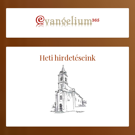
Heti hirdetéseink